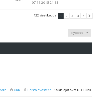
07.11.2015 21:13
122 viestiketjua
1
2
3
4
5
Seuraava
Hyppää
dolle
UKK
Poista evästeet
Kaikki ajat ovat
UTC+03:00