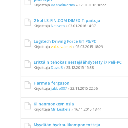
Kirjoittaja
VääpeliKörmy
»
17.01.2016 18:22
2 kpl LS-FIN.COM DIMEX T-paitoja
Kirjoittaja
Neliveto
»
03.01.2016 14:37
Logitech Driving Force GT PS/PC
Kirjoittaja
valtravalmet
»
03.03.2015 18:29
Erittäin tehokas nestejäähdytetty i7 Peli-PC
Kirjoittaja
DavidB
»
25.12.2015 15:38
Harmaa ferguson
Kirjoittaja
jubbe007
»
22.11.2015 22:56
Kiinanmonkeyn osia
Kirjoittaja
Mr_Leskelä
»
16.11.2015 18:44
Myydään hydraulikomponentteja