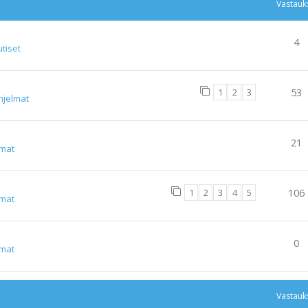
Vastauk
4
tiset
1
2
3
53
hjelmat
21
lmat
1
2
3
4
5
106
lmat
0
lmat
Vastauk