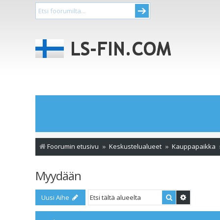
Foorumin etusivu
Keskustelualueet
Kauppapaikka
Myydään
Etsi
Tarkennet
Uusi Aihe