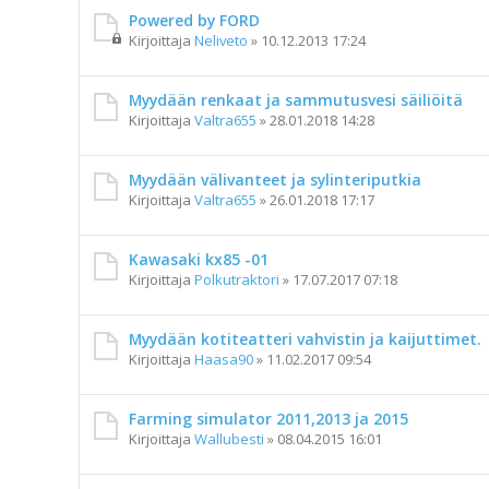
Powered by FORD
Kirjoittaja
Neliveto
»
10.12.2013 17:24
Myydään renkaat ja sammutusvesi säiliöitä
Kirjoittaja
Valtra655
»
28.01.2018 14:28
Myydään välivanteet ja sylinteriputkia
Kirjoittaja
Valtra655
»
26.01.2018 17:17
Kawasaki kx85 -01
Kirjoittaja
Polkutraktori
»
17.07.2017 07:18
Myydään kotiteatteri vahvistin ja kaijuttimet.
Kirjoittaja
Haasa90
»
11.02.2017 09:54
Farming simulator 2011,2013 ja 2015
Kirjoittaja
Wallubesti
»
08.04.2015 16:01