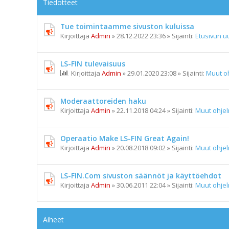
Tiedotteet
Tue toimintaamme sivuston kuluissa
Kirjoittaja
Admin
»
28.12.2022 23:36
» Sijainti:
Etusivun uu
LS-FIN tulevaisuus
Kirjoittaja
Admin
»
29.01.2020 23:08
» Sijainti:
Muut o
Moderaattoreiden haku
Kirjoittaja
Admin
»
22.11.2018 04:24
» Sijainti:
Muut ohje
Operaatio Make LS-FIN Great Again!
Kirjoittaja
Admin
»
20.08.2018 09:02
» Sijainti:
Muut ohje
LS-FIN.Com sivuston säännöt ja käyttöehdot
Kirjoittaja
Admin
»
30.06.2011 22:04
» Sijainti:
Muut ohje
Aiheet