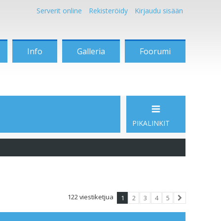
Serverit online
Rekisteröidy
Kirjaudu sisään
Info
Galleria
Foorumi
PIKALINKIT
122 viestiketjua
1
2
3
4
5
Seuraava