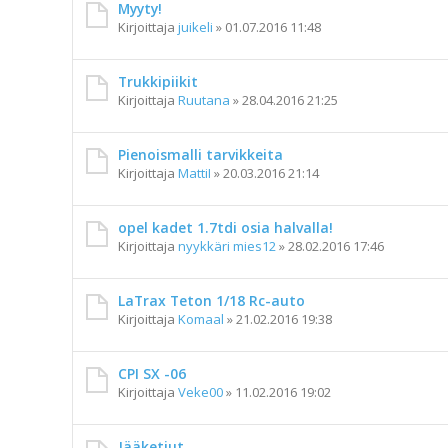
Myyty!
Kirjoittaja
juikeli
»
01.07.2016 11:48
Trukkipiikit
Kirjoittaja
Ruutana
»
28.04.2016 21:25
Pienoismalli tarvikkeita
Kirjoittaja
MattiI
»
20.03.2016 21:14
opel kadet 1.7tdi osia halvalla!
Kirjoittaja
nyykkäri mies12
»
28.02.2016 17:46
LaTrax Teton 1/18 Rc-auto
Kirjoittaja
Komaal
»
21.02.2016 19:38
CPI SX -06
Kirjoittaja
Veke00
»
11.02.2016 19:02
Jääketjut