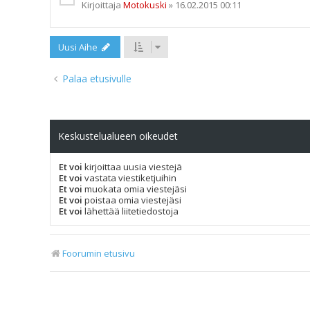
Kirjoittaja
Motokuski
»
16.02.2015 00:11
Uusi Aihe
Palaa etusivulle
Keskustelualueen oikeudet
Et voi
kirjoittaa uusia viestejä
Et voi
vastata viestiketjuihin
Et voi
muokata omia viestejäsi
Et voi
poistaa omia viestejäsi
Et voi
lähettää liitetiedostoja
Foorumin etusivu