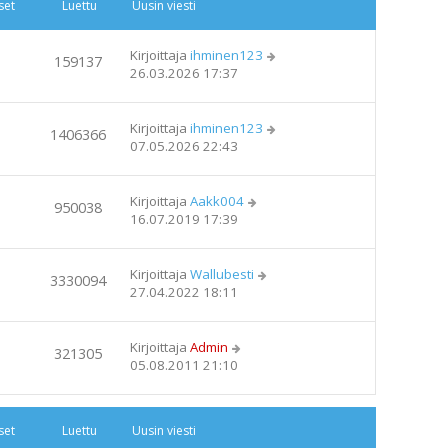
set
Luettu
Uusin viesti
Kirjoittaja
ihminen123
159137
26.03.2026 17:37
Kirjoittaja
ihminen123
1406366
07.05.2026 22:43
Kirjoittaja
Aakk004
950038
16.07.2019 17:39
Kirjoittaja
Wallubesti
3330094
27.04.2022 18:11
Kirjoittaja
Admin
321305
05.08.2011 21:10
set
Luettu
Uusin viesti