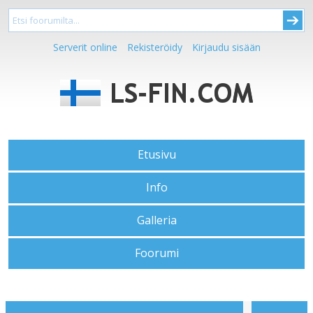
Serverit online
Rekisteröidy
Kirjaudu sisään
Etusivu
Info
Galleria
Foorumi