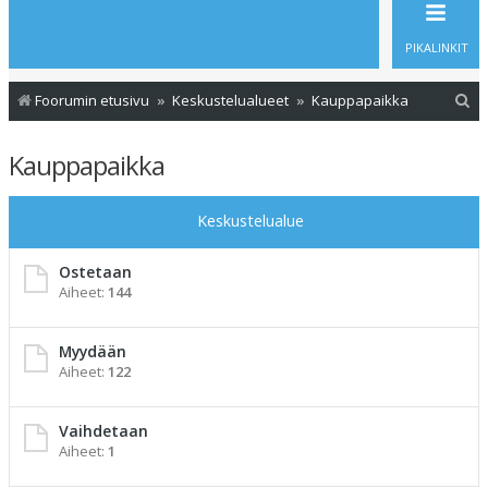
PIKALINKIT
E
Foorumin etusivu
Keskustelualueet
Kauppapaikka
t
Kauppapaikka
s
i
Keskustelualue
Ostetaan
Aiheet:
144
Myydään
Aiheet:
122
Vaihdetaan
Aiheet:
1