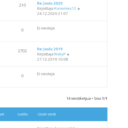
Re: Joulu 2020
210
N
Kirjoittaja
Konemies12
ä
24.12.2020 21:07
y
t
Ei viestejä
ä
0
u
u
s
Re: Joulu 2019
i
2702
N
Kirjoittaja
RiskyP
n
ä
27.12.2019 10:08
v
y
i
t
e
Ei viestejä
ä
s
0
u
t
u
i
s
i
14 viestiketjua • Sivu
1
/
1
n
v
i
set
Luettu
Uusin viesti
e
s
t