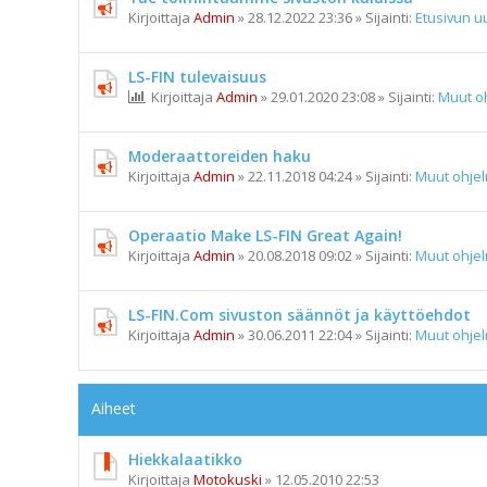
Kirjoittaja
Admin
»
28.12.2022 23:36
» Sijainti:
Etusivun uu
LS-FIN tulevaisuus
Kirjoittaja
Admin
»
29.01.2020 23:08
» Sijainti:
Muut o
Moderaattoreiden haku
Kirjoittaja
Admin
»
22.11.2018 04:24
» Sijainti:
Muut ohje
Operaatio Make LS-FIN Great Again!
Kirjoittaja
Admin
»
20.08.2018 09:02
» Sijainti:
Muut ohje
LS-FIN.Com sivuston säännöt ja käyttöehdot
Kirjoittaja
Admin
»
30.06.2011 22:04
» Sijainti:
Muut ohje
Aiheet
Hiekkalaatikko
Kirjoittaja
Motokuski
»
12.05.2010 22:53