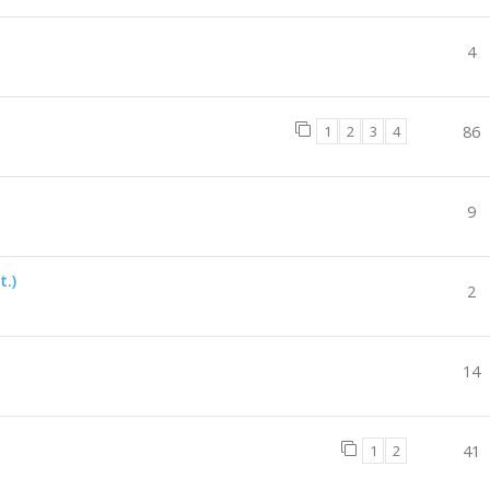
4
1
2
3
4
86
9
t.)
2
14
1
2
41