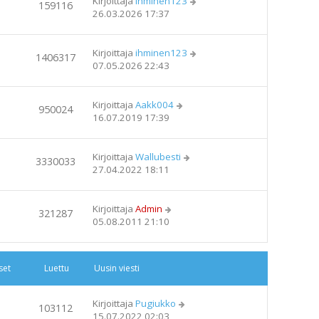
Kirjoittaja
ihminen123
159116
i
26.03.2026 17:37
Kirjoittaja
ihminen123
1406317
07.05.2026 22:43
Kirjoittaja
Aakk004
950024
16.07.2019 17:39
Kirjoittaja
Wallubesti
3330033
27.04.2022 18:11
Kirjoittaja
Admin
321287
05.08.2011 21:10
set
Luettu
Uusin viesti
Kirjoittaja
Pugiukko
103112
15.07.2022 02:03