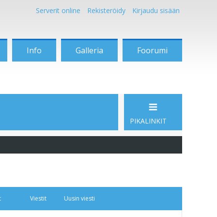
Serverit online
Rekisteröidy
Kirjaudu sisään
Info
Galleria
Foorumi
PIKALINKIT
t
Viestit
Uusin viesti