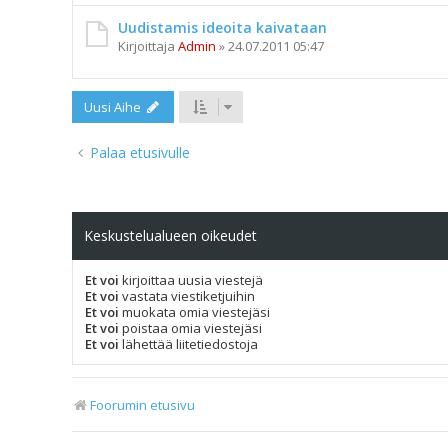
Uudistamis ideoita kaivataan
Kirjoittaja
Admin
»
24.07.2011 05:47
Uusi Aihe
Palaa etusivulle
Keskustelualueen oikeudet
Et voi
kirjoittaa uusia viestejä
Et voi
vastata viestiketjuihin
Et voi
muokata omia viestejäsi
Et voi
poistaa omia viestejäsi
Et voi
lähettää liitetiedostoja
Foorumin etusivu