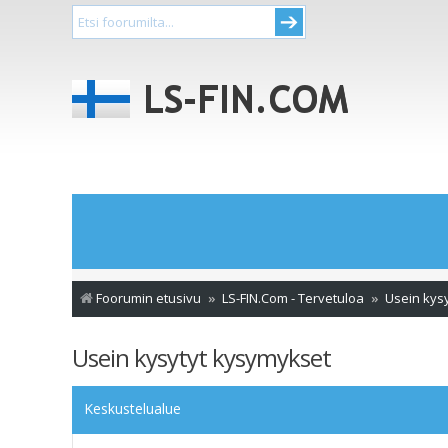
Foorumin etusivu
LS-FIN.Com - Tervetuloa
Usein kys
Usein kysytyt kysymykset
Keskustelualue