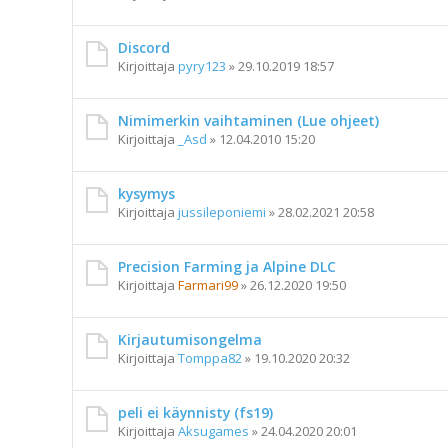
Discord
Kirjoittaja
pyry123
»
29.10.2019 18:57
Nimimerkin vaihtaminen (Lue ohjeet)
Kirjoittaja
_Asd
»
12.04.2010 15:20
kysymys
Kirjoittaja
jussileponiemi
»
28.02.2021 20:58
Precision Farming ja Alpine DLC
Kirjoittaja
Farmari99
»
26.12.2020 19:50
Kirjautumisongelma
Kirjoittaja
Tomppa82
»
19.10.2020 20:32
peli ei käynnisty (fs19)
Kirjoittaja
Aksugames
»
24.04.2020 20:01