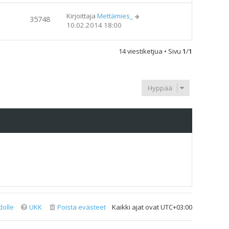
Kirjoittaja
Mettämies_
35748
10.02.2014 18:00
14 viestiketjua • Sivu
1
/
1
Hyppää
dolle
UKK
Poista evästeet
Kaikki ajat ovat
UTC+03:00