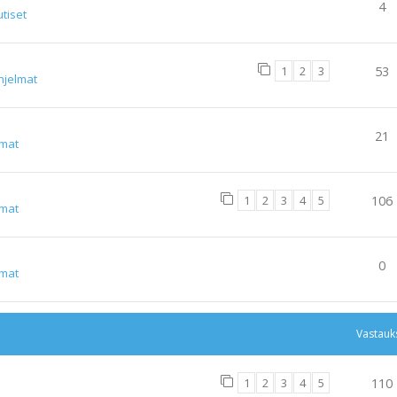
4
tiset
1
2
3
53
hjelmat
21
lmat
1
2
3
4
5
106
lmat
0
lmat
Vastauk
1
2
3
4
5
110