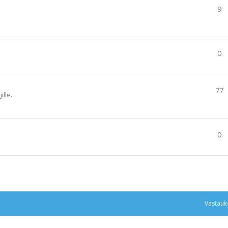
9
0
77
ille.
0
tu haku
Vastauk