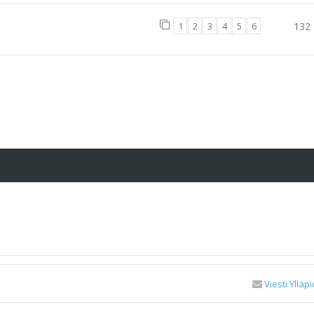
1
2
3
4
5
6
132
Viesti Ylläpi