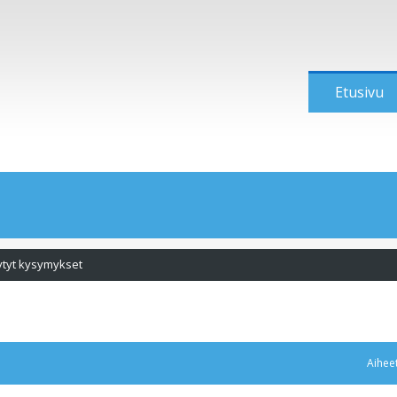
Etusivu
ytyt kysymykset
Aihee