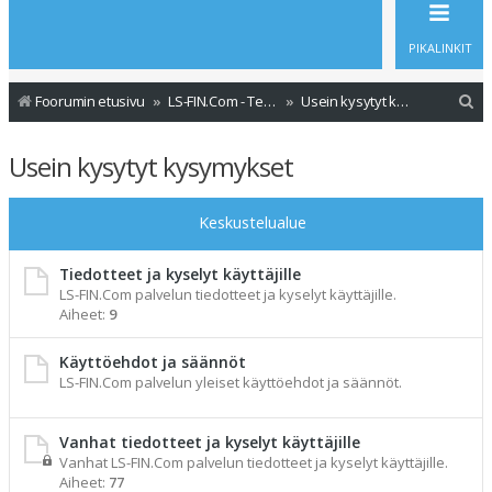
PIKALINKIT
E
Foorumin etusivu
LS-FIN.Com - Tervetuloa
Usein kysytyt kysymykset
t
Usein kysytyt kysymykset
s
i
Keskustelualue
Tiedotteet ja kyselyt käyttäjille
LS-FIN.Com palvelun tiedotteet ja kyselyt käyttäjille.
Aiheet:
9
Käyttöehdot ja säännöt
LS-FIN.Com palvelun yleiset käyttöehdot ja säännöt.
Vanhat tiedotteet ja kyselyt käyttäjille
Vanhat LS-FIN.Com palvelun tiedotteet ja kyselyt käyttäjille.
Aiheet:
77