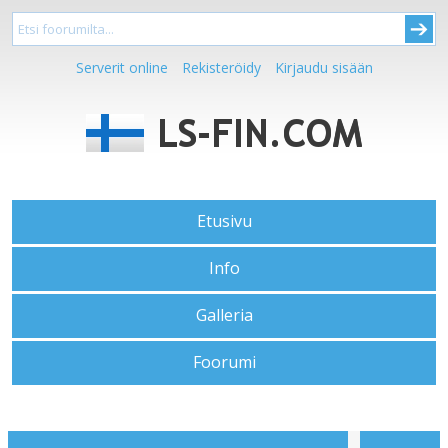
Serverit online
Rekisteröidy
Kirjaudu sisään
Etusivu
Info
Galleria
Foorumi