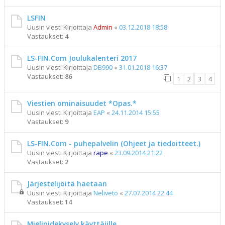
LSFIN
Uusin viesti Kirjoittaja
Admin
«
03.12.2018 18:58
Vastaukset:
4
LS-FIN.Com Joulukalenteri 2017
Uusin viesti Kirjoittaja
DB990
«
31.01.2018 16:37
Vastaukset:
86
1
2
3
4
Viestien ominaisuudet *Opas.*
Uusin viesti Kirjoittaja
EAP
«
24.11.2014 15:55
Vastaukset:
9
LS-FIN.Com - puhepalvelin (Ohjeet ja tiedoitteet.)
Uusin viesti Kirjoittaja
rape
«
23.09.2014 21:22
Vastaukset:
2
Järjestelijöitä haetaan
Uusin viesti Kirjoittaja
Neliveto
«
27.07.2014 22:44
Vastaukset:
14
Mielipidekysely käyttäjille