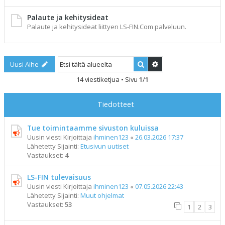
Palaute ja kehitysideat
Palaute ja kehitysideat liittyen LS-FIN.Com palveluun.
Etsi
Tarkennettu haku
Uusi Aihe
14 viestiketjua • Sivu
1
/
1
Tiedotteet
Tue toimintaamme sivuston kuluissa
Uusin viesti Kirjoittaja
ihminen123
«
26.03.2026 17:37
Lähetetty Sijainti:
Etusivun uutiset
Vastaukset:
4
LS-FIN tulevaisuus
Uusin viesti Kirjoittaja
ihminen123
«
07.05.2026 22:43
Lähetetty Sijainti:
Muut ohjelmat
Vastaukset:
53
1
2
3