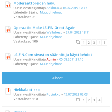
Moderaattoreiden haku
Uusin viesti Kirjoittaja
Aakk004
«
16.07.2019 17:39
Lähetetty Sijainti:
Muut ohjelmat
Vastaukset:
21
Operaatio Make LS-FIN Great Again!
Uusin viesti Kirjoittaja
Wallubesti
«
27.04.2022 18:11
Lähetetty Sijainti:
Muut ohjelmat
Vastaukset:
106
1
2
3
4
5
LS-FIN.Com sivuston säännöt ja käyttöehdot
Uusin viesti Kirjoittaja
Admin
«
05.08.2011 21:10
Lähetetty Sijainti:
Muut ohjelmat
Aiheet
Hiekkalaatikko
Uusin viesti Kirjoittaja
Pugiukko
«
15.07.2022 02:03
Vastaukset:
110
1
2
3
4
5