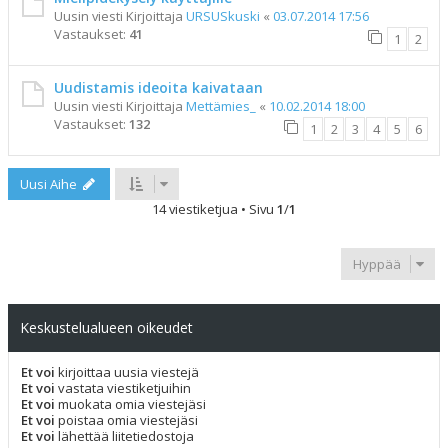
Uusin viesti Kirjoittaja
URSUSkuski
«
03.07.2014 17:56
Vastaukset:
41
1
2
Uudistamis ideoita kaivataan
Uusin viesti Kirjoittaja
Mettämies_
«
10.02.2014 18:00
Vastaukset:
132
1
2
3
4
5
6
Uusi Aihe
14 viestiketjua • Sivu
1
/
1
Hyppää
Keskustelualueen oikeudet
Et voi
kirjoittaa uusia viestejä
Et voi
vastata viestiketjuihin
Et voi
muokata omia viestejäsi
Et voi
poistaa omia viestejäsi
Et voi
lähettää liitetiedostoja