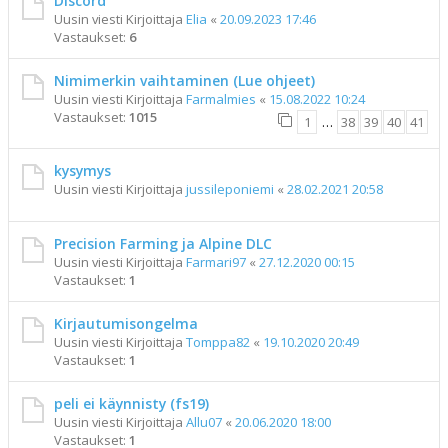
Discord
Uusin viesti Kirjoittaja
Elia
«
20.09.2023 17:46
Vastaukset:
6
Nimimerkin vaihtaminen (Lue ohjeet)
Uusin viesti Kirjoittaja
Farmalmies
«
15.08.2022 10:24
Vastaukset:
1015
1
…
38
39
40
41
kysymys
Uusin viesti Kirjoittaja
jussileponiemi
«
28.02.2021 20:58
Precision Farming ja Alpine DLC
Uusin viesti Kirjoittaja
Farmari97
«
27.12.2020 00:15
Vastaukset:
1
Kirjautumisongelma
Uusin viesti Kirjoittaja
Tomppa82
«
19.10.2020 20:49
Vastaukset:
1
peli ei käynnisty (fs19)
Uusin viesti Kirjoittaja
Allu07
«
20.06.2020 18:00
Vastaukset:
1