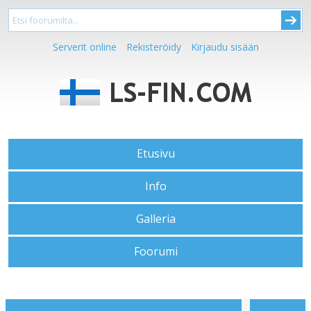
Serverit online
Rekisteröidy
Kirjaudu sisään
Etusivu
Info
Galleria
Foorumi