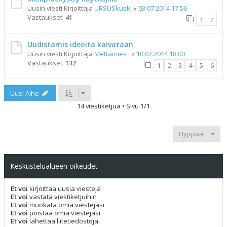
Uusin viesti Kirjoittaja
URSUSkuski
«
03.07.2014 17:56
Vastaukset:
41
1
2
Uudistamis ideoita kaivataan
Uusin viesti Kirjoittaja
Mettämies_
«
10.02.2014 18:00
Vastaukset:
132
1
2
3
4
5
6
Uusi Aihe
14 viestiketjua • Sivu
1
/
1
Hyppää
Keskustelualueen oikeudet
Et voi
kirjoittaa uusia viestejä
Et voi
vastata viestiketjuihin
Et voi
muokata omia viestejäsi
Et voi
poistaa omia viestejäsi
Et voi
lähettää liitetiedostoja