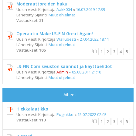
Moderaattoreiden haku
Uusin viesti Kirjoittaja
Aakk004
«
16.07.2019 17:39
Lähetetty Sijainti:
Muut ohjelmat
Vastaukset:
21
Operaatio Make LS-FIN Great Again!
Uusin viesti Kirjoittaja
Wallubesti
«
27.04.2022 18:11
Lähetetty Sijainti:
Muut ohjelmat
Vastaukset:
106
1
2
3
4
5
LS-FIN.Com sivuston säännöt ja käyttöehdot
Uusin viesti Kirjoittaja
Admin
«
05.08.2011 21:10
Lähetetty Sijainti:
Muut ohjelmat
Aiheet
Hiekkalaatikko
Uusin viesti Kirjoittaja
Pugiukko
«
15.07.2022 02:03
Vastaukset:
110
1
2
3
4
5