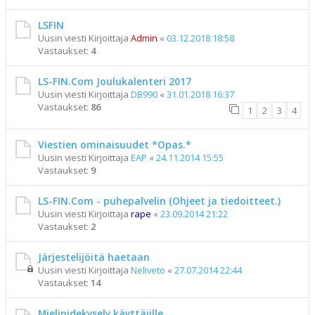
LSFIN
Uusin viesti Kirjoittaja
Admin
«
03.12.2018 18:58
Vastaukset:
4
LS-FIN.Com Joulukalenteri 2017
Uusin viesti Kirjoittaja
DB990
«
31.01.2018 16:37
Vastaukset:
86
1
2
3
4
Viestien ominaisuudet *Opas.*
Uusin viesti Kirjoittaja
EAP
«
24.11.2014 15:55
Vastaukset:
9
LS-FIN.Com - puhepalvelin (Ohjeet ja tiedoitteet.)
Uusin viesti Kirjoittaja
rape
«
23.09.2014 21:22
Vastaukset:
2
Järjestelijöitä haetaan
Uusin viesti Kirjoittaja
Neliveto
«
27.07.2014 22:44
Vastaukset:
14
Mielipidekysely käyttäjille