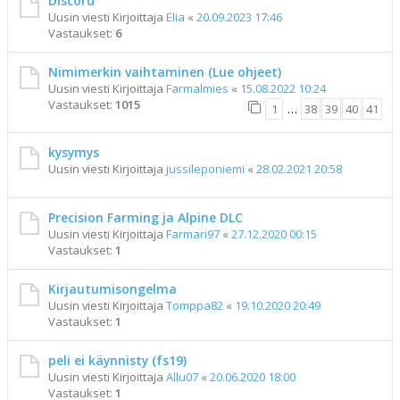
Discord
Uusin viesti Kirjoittaja
Elia
«
20.09.2023 17:46
Vastaukset:
6
Nimimerkin vaihtaminen (Lue ohjeet)
Uusin viesti Kirjoittaja
Farmalmies
«
15.08.2022 10:24
Vastaukset:
1015
1
…
38
39
40
41
kysymys
Uusin viesti Kirjoittaja
jussileponiemi
«
28.02.2021 20:58
Precision Farming ja Alpine DLC
Uusin viesti Kirjoittaja
Farmari97
«
27.12.2020 00:15
Vastaukset:
1
Kirjautumisongelma
Uusin viesti Kirjoittaja
Tomppa82
«
19.10.2020 20:49
Vastaukset:
1
peli ei käynnisty (fs19)
Uusin viesti Kirjoittaja
Allu07
«
20.06.2020 18:00
Vastaukset:
1