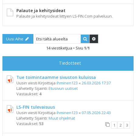
Palaute ja kehitysideat
Palaute ja kehitysideat liittyen LS-FIN.Com palveluun.
Etsi
Tarkennettu haku
Uusi Aihe
14 viestiketjua • Sivu
1
/
1
Tiedotteet
Tue toimintaamme sivuston kuluissa
Uusin viesti Kirjoittaja
ihminen123
«
26.03.2026 17:37
Lähetetty Sijainti:
Etusivun uutiset
Vastaukset:
4
LS-FIN tulevaisuus
Uusin viesti Kirjoittaja
ihminen123
«
07.05.2026 22:43
Lähetetty Sijainti:
Muut ohjelmat
Vastaukset:
53
1
2
3