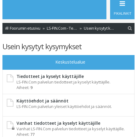
PIKALINKIT
E
Foorumin etusivu
LS-FIN.Com - Tervetuloa
Usein kysytyt kysymykset
t
Usein kysytyt kysymykset
s
i
Keskustelualue
Tiedotteet ja kyselyt käyttäjille
LS-FIN.Com palvelun tiedotteet ja kyselyt käyttäjille.
Aiheet:
9
Käyttöehdot ja säännöt
LS-FIN.Com palvelun yleiset käyttöehdot ja säännöt.
Vanhat tiedotteet ja kyselyt käyttäjille
Vanhat LS-FIN.Com palvelun tiedotteet ja kyselyt käyttäjille.
Aiheet:
77