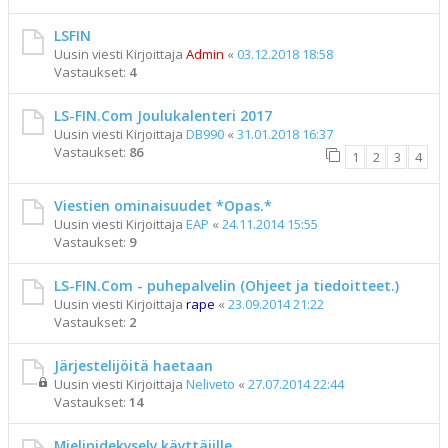
LSFIN
Uusin viesti Kirjoittaja
Admin
«
03.12.2018 18:58
Vastaukset:
4
LS-FIN.Com Joulukalenteri 2017
Uusin viesti Kirjoittaja
DB990
«
31.01.2018 16:37
Vastaukset:
86
1
2
3
4
Viestien ominaisuudet *Opas.*
Uusin viesti Kirjoittaja
EAP
«
24.11.2014 15:55
Vastaukset:
9
LS-FIN.Com - puhepalvelin (Ohjeet ja tiedoitteet.)
Uusin viesti Kirjoittaja
rape
«
23.09.2014 21:22
Vastaukset:
2
Järjestelijöitä haetaan
Uusin viesti Kirjoittaja
Neliveto
«
27.07.2014 22:44
Vastaukset:
14
Mielipidekysely käyttäjille