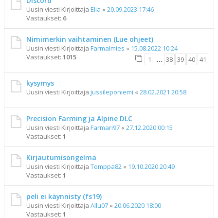
Discord
Uusin viesti Kirjoittaja
Elia
«
20.09.2023 17:46
Vastaukset:
6
Nimimerkin vaihtaminen (Lue ohjeet)
Uusin viesti Kirjoittaja
Farmalmies
«
15.08.2022 10:24
Vastaukset:
1015
1
…
38
39
40
41
kysymys
Uusin viesti Kirjoittaja
jussileponiemi
«
28.02.2021 20:58
Precision Farming ja Alpine DLC
Uusin viesti Kirjoittaja
Farmari97
«
27.12.2020 00:15
Vastaukset:
1
Kirjautumisongelma
Uusin viesti Kirjoittaja
Tomppa82
«
19.10.2020 20:49
Vastaukset:
1
peli ei käynnisty (fs19)
Uusin viesti Kirjoittaja
Allu07
«
20.06.2020 18:00
Vastaukset:
1