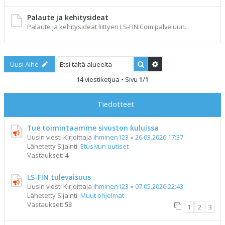
Palaute ja kehitysideat
Palaute ja kehitysideat liittyen LS-FIN.Com palveluun.
Etsi
Tarkennettu haku
Uusi Aihe
14 viestiketjua • Sivu
1
/
1
Tiedotteet
Tue toimintaamme sivuston kuluissa
Uusin viesti Kirjoittaja
ihminen123
«
26.03.2026 17:37
Lähetetty Sijainti:
Etusivun uutiset
Vastaukset:
4
LS-FIN tulevaisuus
Uusin viesti Kirjoittaja
ihminen123
«
07.05.2026 22:43
Lähetetty Sijainti:
Muut ohjelmat
Vastaukset:
53
1
2
3