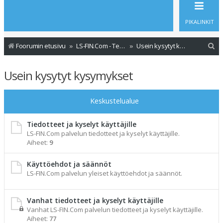
PIKALINKIT
E
Foorumin etusivu
LS-FIN.Com - Tervetuloa
Usein kysytyt kysymykset
t
Usein kysytyt kysymykset
s
i
Keskustelualue
Tiedotteet ja kyselyt käyttäjille
LS-FIN.Com palvelun tiedotteet ja kyselyt käyttäjille.
Aiheet:
9
Käyttöehdot ja säännöt
LS-FIN.Com palvelun yleiset käyttöehdot ja säännöt.
Vanhat tiedotteet ja kyselyt käyttäjille
Vanhat LS-FIN.Com palvelun tiedotteet ja kyselyt käyttäjille.
Aiheet:
77