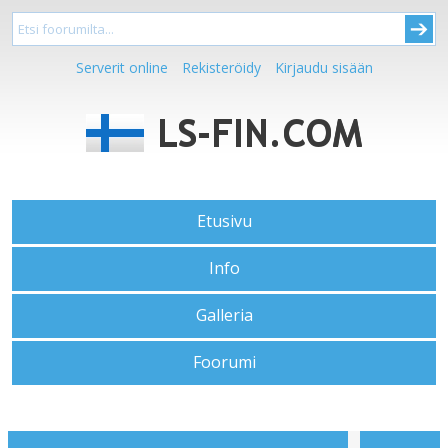
Serverit online
Rekisteröidy
Kirjaudu sisään
Etusivu
Info
Galleria
Foorumi