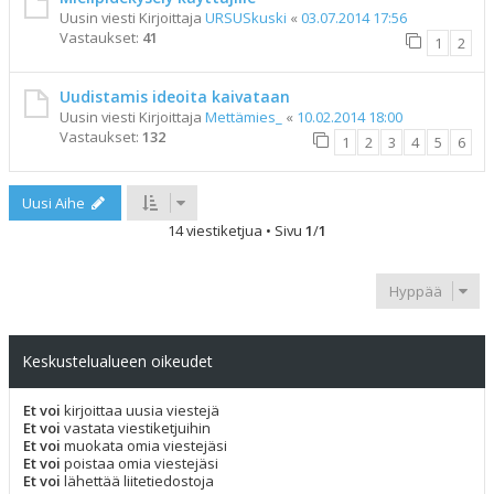
Uusin viesti Kirjoittaja
URSUSkuski
«
03.07.2014 17:56
Vastaukset:
41
1
2
Uudistamis ideoita kaivataan
Uusin viesti Kirjoittaja
Mettämies_
«
10.02.2014 18:00
Vastaukset:
132
1
2
3
4
5
6
Uusi Aihe
14 viestiketjua • Sivu
1
/
1
Hyppää
Keskustelualueen oikeudet
Et voi
kirjoittaa uusia viestejä
Et voi
vastata viestiketjuihin
Et voi
muokata omia viestejäsi
Et voi
poistaa omia viestejäsi
Et voi
lähettää liitetiedostoja