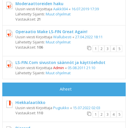
Moderaattoreiden haku
Uusin viesti Kirjoittaja
Aakk004
«
16.07.2019 17:39
Lähetetty Sijainti:
Muut ohjelmat
Vastaukset:
21
Operaatio Make LS-FIN Great Again!
Uusin viesti Kirjoittaja
Wallubesti
«
27.04.2022 18:11
Lähetetty Sijainti:
Muut ohjelmat
Vastaukset:
106
1
2
3
4
5
LS-FIN.Com sivuston säännöt ja käyttöehdot
Uusin viesti Kirjoittaja
Admin
«
05.08.2011 21:10
Lähetetty Sijainti:
Muut ohjelmat
Aiheet
Hiekkalaatikko
Uusin viesti Kirjoittaja
Pugiukko
«
15.07.2022 02:03
Vastaukset:
110
1
2
3
4
5