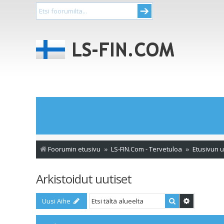
Foorumin etusivu
LS-FIN.Com - Tervetuloa
Etusivun u
Arkistoidut uutiset
Etsi
Tarkennet
Uusi Aihe