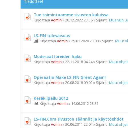
Tiedotteet
Tue toimintaamme sivuston kuluissa
Kirjoittaja
Admin
»
28.12.2022 23:36
» Sijainti:
Etusivun uu
LS-FIN tulevaisuus
Kirjoittaja
Admin
»
29.01.2020 23:08
» Sijainti:
Muut o
Moderaattoreiden haku
Kirjoittaja
Admin
»
22.11.2018 04:24
» Sijainti:
Muut ohje
Operaatio Make LS-FIN Great Again!
Kirjoittaja
Admin
»
20.08.2018 09:02
» Sijainti:
Muut ohje
Kesäkilpailu 2012
Kirjoittaja
Admin
»
14.06.2012 23:35
LS-FIN.Com sivuston säännöt ja käyttöehdot
Kirjoittaja
Admin
»
30.06.2011 22:04
» Sijainti:
Muut ohje