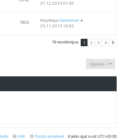
01.12.2013 01:45
Kirjoittaja
Deereman
7803
25.11.2013 16:03
78 viestiketjua
1
2
3
4
Seuraava
Hyppää
dolle
UKK
Poista evästeet
Kaikki ajat ovat
UTC+03:00