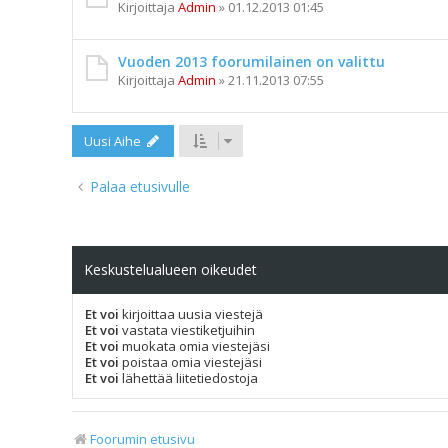
Kirjoittaja
Admin
»
01.12.2013 01:45
Vuoden 2013 foorumilainen on valittu
Kirjoittaja
Admin
»
21.11.2013 07:55
Uusi Aihe
Palaa etusivulle
Keskustelualueen oikeudet
Et voi
kirjoittaa uusia viestejä
Et voi
vastata viestiketjuihin
Et voi
muokata omia viestejäsi
Et voi
poistaa omia viestejäsi
Et voi
lähettää liitetiedostoja
Foorumin etusivu