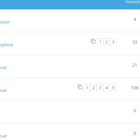
Vastauk
4
tiset
1
2
3
53
hjelmat
21
lmat
1
2
3
4
5
106
lmat
0
0
lmat