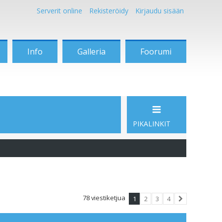
Serverit online
Rekisteröidy
Kirjaudu sisään
Info
Galleria
Foorumi
PIKALINKIT
78 viestiketjua
1
2
3
4
Seuraava