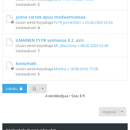
Vastaukset:
2
Jonne tartee apuu modaamisesaa
Uusin viesti Kirjoittaja
Fs19 jonne3561
«
23.06.2020 23:56
Vastaukset:
4
ILMAINEN FS19! voimassa 6.2. asti.
Uusin viesti Kirjoittaja
Mr_Mazzony
«
08.02.2020 22:49
Vastaukset:
7
koivumäki
Uusin viesti Kirjoittaja
Muhka
«
18.06.2016 17:28
Vastaukset:
3
Lukittu
4 viestiketjua • Sivu
1
/
1
Hyppää