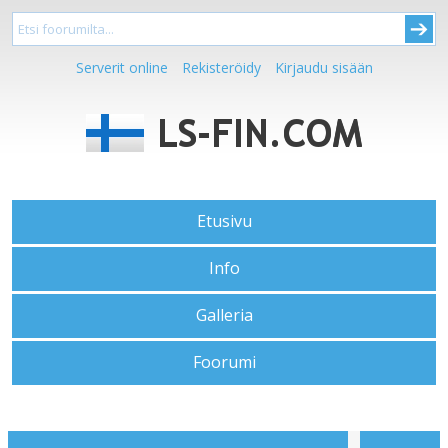
Serverit online
Rekisteröidy
Kirjaudu sisään
Etusivu
Info
Galleria
Foorumi