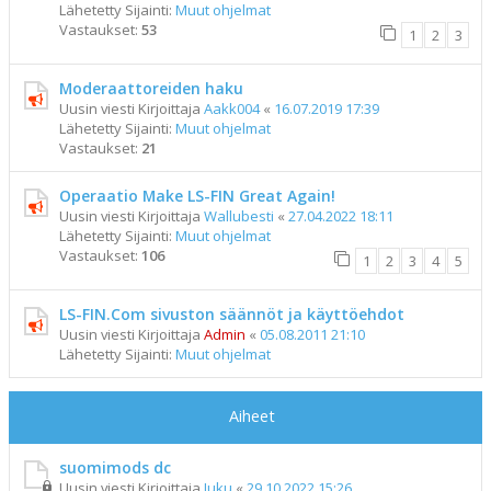
Lähetetty Sijainti:
Muut ohjelmat
Vastaukset:
53
1
2
3
Moderaattoreiden haku
Uusin viesti Kirjoittaja
Aakk004
«
16.07.2019 17:39
Lähetetty Sijainti:
Muut ohjelmat
Vastaukset:
21
Operaatio Make LS-FIN Great Again!
Uusin viesti Kirjoittaja
Wallubesti
«
27.04.2022 18:11
Lähetetty Sijainti:
Muut ohjelmat
Vastaukset:
106
1
2
3
4
5
LS-FIN.Com sivuston säännöt ja käyttöehdot
Uusin viesti Kirjoittaja
Admin
«
05.08.2011 21:10
Lähetetty Sijainti:
Muut ohjelmat
Aiheet
suomimods dc
Uusin viesti Kirjoittaja
Juku
«
29.10.2022 15:26