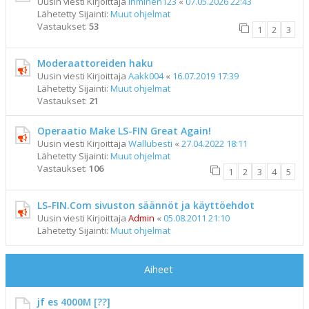
Uusin viesti Kirjoittaja
ihminen123
«
07.05.2026 22:43
Lähetetty Sijainti:
Muut ohjelmat
Vastaukset:
53
1
2
3
Moderaattoreiden haku
Uusin viesti Kirjoittaja
Aakk004
«
16.07.2019 17:39
Lähetetty Sijainti:
Muut ohjelmat
Vastaukset:
21
Operaatio Make LS-FIN Great Again!
Uusin viesti Kirjoittaja
Wallubesti
«
27.04.2022 18:11
Lähetetty Sijainti:
Muut ohjelmat
Vastaukset:
106
1
2
3
4
5
LS-FIN.Com sivuston säännöt ja käyttöehdot
Uusin viesti Kirjoittaja
Admin
«
05.08.2011 21:10
Lähetetty Sijainti:
Muut ohjelmat
Aiheet
jf es 4000M [??]