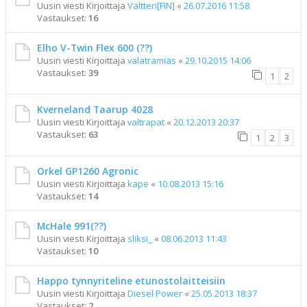
Uusin viesti Kirjoittaja
Valtteri[FIN]
«
26.07.2016 11:58
Vastaukset:
16
Elho V-Twin Flex 600 (??)
Uusin viesti Kirjoittaja
valatramiäs
«
29.10.2015 14:06
Vastaukset:
39
1
2
Kverneland Taarup 4028
Uusin viesti Kirjoittaja
valtrapat
«
20.12.2013 20:37
Vastaukset:
63
1
2
3
Orkel GP1260 Agronic
Uusin viesti Kirjoittaja
kape
«
10.08.2013 15:16
Vastaukset:
14
McHale 991(??)
Uusin viesti Kirjoittaja
sliksi_
«
08.06.2013 11:43
Vastaukset:
10
Happo tynnyriteline etunostolaitteisiin
Uusin viesti Kirjoittaja
Diesel Power
«
25.05.2013 18:37
Vastaukset:
2