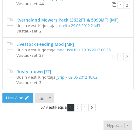
Vastaukset:
44
1
2
Kverneland Mowers Pack (3632FT & 5090MT) [MP]
Uusin viesti Kirjoittaja
juikeli
«
29.06.2012 21:43
Vastaukset:
2
Livestock Feeding Mod [MP]
Uusin viesti Kirjoittaja
maajussi10
«
19.06.2012 00:26
Vastaukset:
27
1
2
Rusty mower[??]
Uusin viesti Kirjoittaja
jyrip
«
02.06.2012 10:02
Vastaukset:
3
Uusi Aihe
57 viestiketjua
1
2
3
Seuraava
Hyppää