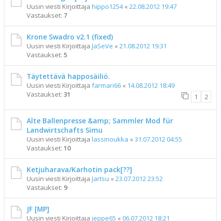
Uusin viesti Kirjoittaja
hippo1254
«
22.08.2012 19:47
Vastaukset:
7
Krone Swadro v2.1 (fixed)
Uusin viesti Kirjoittaja
JaSeVe
«
21.08.2012 19:31
Vastaukset:
5
Täytettävä happosäiliö.
Uusin viesti Kirjoittaja
farmari66
«
14.08.2012 18:49
Vastaukset:
31
1
2
Alte Ballenpresse &amp; Sammler Mod für
Landwirtschafts Simu
Uusin viesti Kirjoittaja
lassinoukka
«
31.07.2012 04:55
Vastaukset:
10
Ketjuharava/Karhotin pack[??]
Uusin viesti Kirjoittaja
Jartsu
«
23.07.2012 23:52
Vastaukset:
9
JF [MP]
Uusin viesti Kirjoittaja
jeppe65
«
06.07.2012 18:21