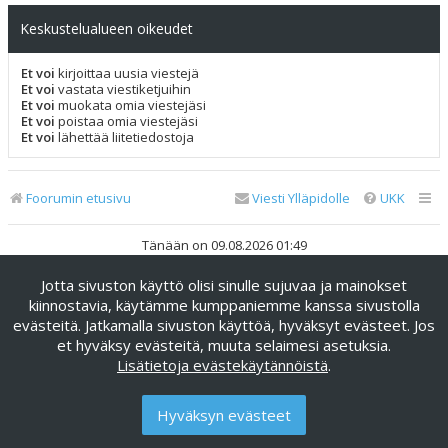
Keskustelualueen oikeudet
Et voi
kirjoittaa uusia viestejä
Et voi
vastata viestiketjuihin
Et voi
muokata omia viestejäsi
Et voi
poistaa omia viestejäsi
Et voi
lähettää liitetiedostoja
Foorumin etusivu
Viesti Ylläpidolle
UKK
Tänään on 09.08.2026 01:49
Jotta sivuston käyttö olisi sinulle sujuvaa ja mainokset
Keskustelufoorumin ohjelmisto
phpBB
® Forum Software ©
phpBB Limited
kiinnostavia, käytämme kumppaniemme kanssa sivustolla
evästeitä. Jatkamalla sivuston käyttöä, hyväksyt evästeet. Jos
Käännös: phpBB Suomi (lurttinen, harritapio, Pettis)
et hyväksy evästeitä, muuta selaimesi asetuksia.
phpBB Metro Theme by
PixelGoose Studio
Lisätietoja evästekäytännöistä
.
Yksityisyys
|
Ehdot
Hyväksyn evästeet