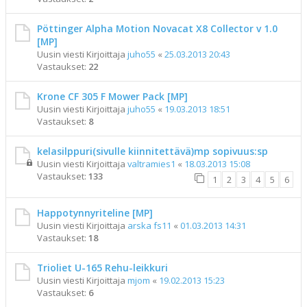
Pöttinger Alpha Motion Novacat X8 Collector v 1.0
[MP]
Uusin viesti Kirjoittaja
juho55
«
25.03.2013 20:43
Vastaukset:
22
Krone CF 305 F Mower Pack [MP]
Uusin viesti Kirjoittaja
juho55
«
19.03.2013 18:51
Vastaukset:
8
kelasilppuri(sivulle kiinnitettävä)mp sopivuus:sp
Uusin viesti Kirjoittaja
valtramies1
«
18.03.2013 15:08
Vastaukset:
133
1
2
3
4
5
6
Happotynnyriteline [MP]
Uusin viesti Kirjoittaja
arska fs11
«
01.03.2013 14:31
Vastaukset:
18
Trioliet U-165 Rehu-leikkuri
Uusin viesti Kirjoittaja
mjom
«
19.02.2013 15:23
Vastaukset:
6