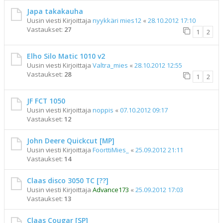
Japa takakauha
Uusin viesti Kirjoittaja
nyykkäri mies12
«
28.10.2012 17:10
Vastaukset:
27
1
2
Elho Silo Matic 1010 v2
Uusin viesti Kirjoittaja
Valtra_mies
«
28.10.2012 12:55
Vastaukset:
28
1
2
JF FCT 1050
Uusin viesti Kirjoittaja
noppis
«
07.10.2012 09:17
Vastaukset:
12
John Deere Quickcut [MP]
Uusin viesti Kirjoittaja
FoorttiMies_
«
25.09.2012 21:11
Vastaukset:
14
Claas disco 3050 TC [??]
Uusin viesti Kirjoittaja
Advance173
«
25.09.2012 17:03
Vastaukset:
13
Claas Cougar [SP]