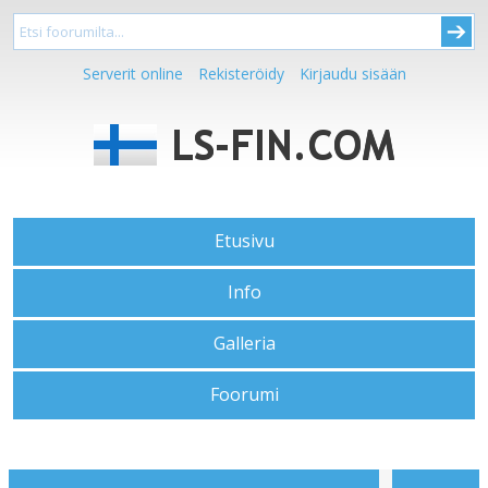
Serverit online
Rekisteröidy
Kirjaudu sisään
Etusivu
Info
Galleria
Foorumi