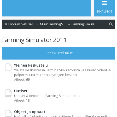
PIKALINKIT
E
Foorumin etusivu
Muut Farming Simulator versiot
Farming Simulator 2011
t
Farming Simulator 2011
s
i
Keskustelualue
Yleinen keskustelu
Yleistä keskustelua Farming Simulatorista. Jaa kuvat, videot ja
paljon muuta muiden käyttäjien kesken.
Aiheet:
66
Uutiset
Uutiset & tiedotteet Farming Simulatorista.
Aiheet:
18
Ohjeet ja oppaat
Hyödyllisiä ohjeita ja oppaita liittyen Farming Simulator peliin.