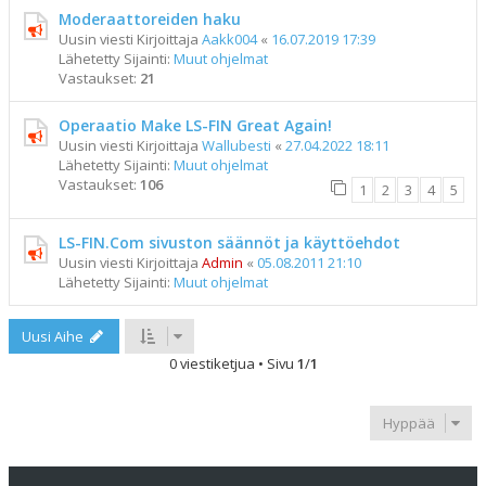
Moderaattoreiden haku
Uusin viesti Kirjoittaja
Aakk004
«
16.07.2019 17:39
Lähetetty Sijainti:
Muut ohjelmat
Vastaukset:
21
Operaatio Make LS-FIN Great Again!
Uusin viesti Kirjoittaja
Wallubesti
«
27.04.2022 18:11
Lähetetty Sijainti:
Muut ohjelmat
Vastaukset:
106
1
2
3
4
5
LS-FIN.Com sivuston säännöt ja käyttöehdot
Uusin viesti Kirjoittaja
Admin
«
05.08.2011 21:10
Lähetetty Sijainti:
Muut ohjelmat
Uusi Aihe
0 viestiketjua • Sivu
1
/
1
Hyppää