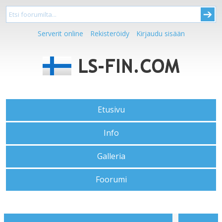
Serverit online
Rekisteröidy
Kirjaudu sisään
Etusivu
Info
Galleria
Foorumi