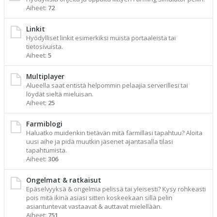
Aiheet:
72
Linkit
Hyödylliset linkit esimerkiksi muista portaaleista tai
tietosivuista.
Aiheet:
5
Multiplayer
Alueella saat entistä helpommin pelaajia serverillesi tai
löydät sieltä mieluisan.
Aiheet:
25
Farmiblogi
Haluatko muidenkin tietävän mitä farmillasi tapahtuu? Aloita
uusi aihe ja pidä muutkin jäsenet ajantasalla tilasi
tapahtumista.
Aiheet:
306
Ongelmat & ratkaisut
Epäselvyyksä & ongelmia pelissä tai yleisesti? Kysy rohkeasti
pois mitä ikinä asiasi sitten koskeekaan sillä pelin
asiantuntevat vastaavat & auttavat mielellään.
Aiheet:
751