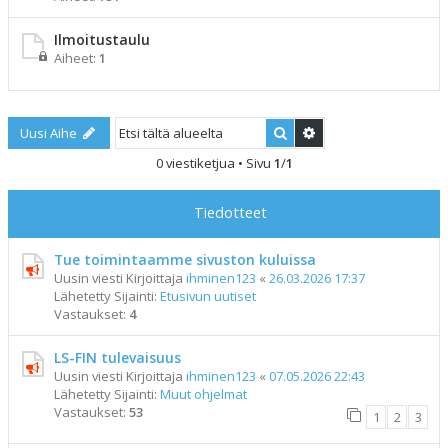
Ilmoitustaulu
Aiheet:
1
Etsi
Tarkennettu haku
Uusi Aihe
0 viestiketjua • Sivu
1
/
1
Tiedotteet
Tue toimintaamme sivuston kuluissa
Uusin viesti Kirjoittaja
ihminen123
«
26.03.2026 17:37
Lähetetty Sijainti:
Etusivun uutiset
Vastaukset:
4
LS-FIN tulevaisuus
Uusin viesti Kirjoittaja
ihminen123
«
07.05.2026 22:43
Lähetetty Sijainti:
Muut ohjelmat
Vastaukset:
53
1
2
3