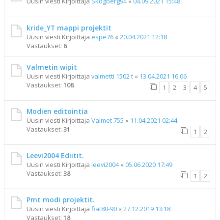
Uusin viesti Kirjoittaja
Skogberg94
«
04.09.2021 15:48
kride_YT mappi projektit
Uusin viesti Kirjoittaja
espe76
«
20.04.2021 12:18
Vastaukset:
6
Valmetin wipit
Uusin viesti Kirjoittaja
valmetti 1502 t
«
13.04.2021 16:06
Vastaukset:
108
1
2
3
4
5
Modien editointia
Uusin viesti Kirjoittaja
Valmet 755
«
11.04.2021 02:44
Vastaukset:
31
1
2
Leevi2004 Ediitit.
Uusin viesti Kirjoittaja
leevi2004
«
05.06.2020 17:49
Vastaukset:
38
1
2
Pmt modi projektit.
Uusin viesti Kirjoittaja
fiat80-90
«
27.12.2019 13:18
Vastaukset:
18