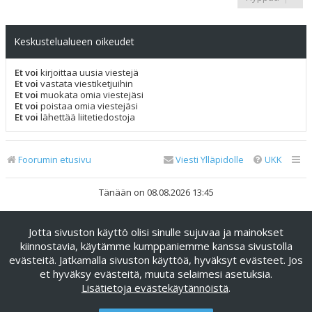
Keskustelualueen oikeudet
Et voi
kirjoittaa uusia viestejä
Et voi
vastata viestiketjuihin
Et voi
muokata omia viestejäsi
Et voi
poistaa omia viestejäsi
Et voi
lähettää liitetiedostoja
Foorumin etusivu
Viesti Ylläpidolle
UKK
Tänään on 08.08.2026 13:45
Keskustelufoorumin ohjelmisto
phpBB
® Forum Software ©
Jotta sivuston käyttö olisi sinulle sujuvaa ja mainokset
phpBB Limited
kiinnostavia, käytämme kumppaniemme kanssa sivustolla
Käännös: phpBB Suomi (lurttinen, harritapio, Pettis)
evästeitä. Jatkamalla sivuston käyttöä, hyväksyt evästeet. Jos
phpBB Metro Theme by
PixelGoose Studio
et hyväksy evästeitä, muuta selaimesi asetuksia.
Yksityisyys
|
Ehdot
Lisätietoja evästekäytännöistä
.