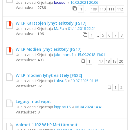
Uusin viesti Kirjoittaja
lucosol
«
16.02.2021 20:06
Vastaukset:
2786
1
…
109
110
111
112
W.I.P Karttojen lyhyt esittely [FS17]
Uusin viesti Kirjoittaja
MaPa
«
01.11.2018 22:21
Vastaukset:
196
1
…
5
6
7
8
W.I.P Modien lyhyt esittely [FS17]
Uusin viesti Kirjoittaja
jakemans1
«
15.09.2018 13:01
Vastaukset:
493
1
…
17
18
19
20
W.I.P modien lyhyt esittely [FS22]
Uusin viesti Kirjoittaja
LuksuS
«
30.07.2025 01:15
Vastaukset:
32
1
2
Legacy mod wipit
Uusin viesti Kirjoittaja
kippari.LS
«
06.04.2024 14:41
Vastaukset:
9
Valmet 1102 W.I:P Mettämodit