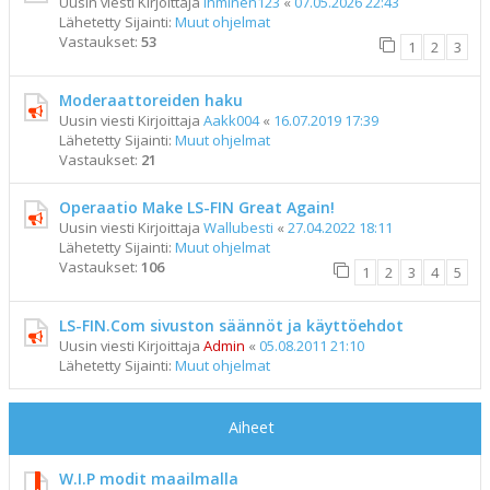
Uusin viesti Kirjoittaja
ihminen123
«
07.05.2026 22:43
Lähetetty Sijainti:
Muut ohjelmat
Vastaukset:
53
1
2
3
Moderaattoreiden haku
Uusin viesti Kirjoittaja
Aakk004
«
16.07.2019 17:39
Lähetetty Sijainti:
Muut ohjelmat
Vastaukset:
21
Operaatio Make LS-FIN Great Again!
Uusin viesti Kirjoittaja
Wallubesti
«
27.04.2022 18:11
Lähetetty Sijainti:
Muut ohjelmat
Vastaukset:
106
1
2
3
4
5
LS-FIN.Com sivuston säännöt ja käyttöehdot
Uusin viesti Kirjoittaja
Admin
«
05.08.2011 21:10
Lähetetty Sijainti:
Muut ohjelmat
Aiheet
W.I.P modit maailmalla