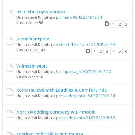
pv miehen nysväämiset
Uusin viesti Kirjoittaja
pvmies
«
09.12.2019 12:34
Vastaukset:
56
1
2
3
Jussin konepaja
Uusin viesti Kirjoittaja
valmetti 1502 t
«
07.07.2019 20:40
Vastaukset:
147
1
2
3
4
5
6
Valmetin wipit
Uusin viesti Kirjoittaja
Lapinpoika_
«
29.05.2019 15:20
Vastaukset:
10
Komatsu 895 with Loadflex & Comfort ride
Uusin viesti Kirjoittaja
ponssebiisoni
«
19.04.2019 01:36
North Modding Company W.I.P modit
Uusin viesti Kirjoittaja
ponssebiisoni
«
24.03.2019 05:59
Kosti699 ediittejä ja sun muuta