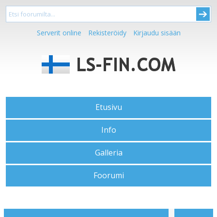
Serverit online
Rekisteröidy
Kirjaudu sisään
Etusivu
Info
Galleria
Foorumi