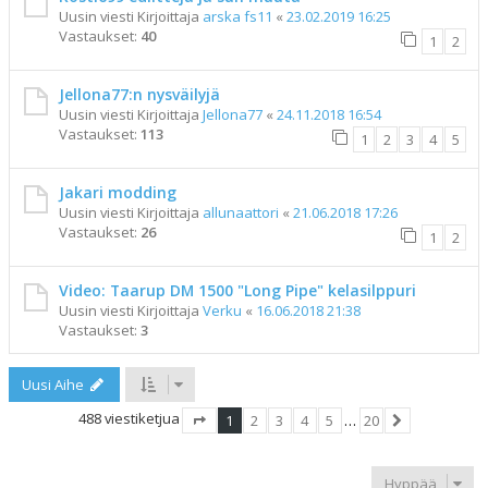
Uusin viesti Kirjoittaja
arska fs11
«
23.02.2019 16:25
Vastaukset:
40
1
2
Jellona77:n nysväilyjä
Uusin viesti Kirjoittaja
Jellona77
«
24.11.2018 16:54
Vastaukset:
113
1
2
3
4
5
Jakari modding
Uusin viesti Kirjoittaja
allunaattori
«
21.06.2018 17:26
Vastaukset:
26
1
2
Video: Taarup DM 1500 "Long Pipe" kelasilppuri
Uusin viesti Kirjoittaja
Verku
«
16.06.2018 21:38
Vastaukset:
3
Uusi Aihe
488 viestiketjua
1
2
3
4
5
…
20
Sivu
1
/
20
Seuraava
Hyppää