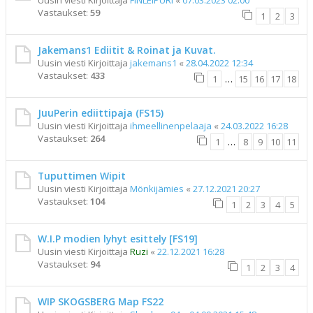
Uusin viesti Kirjoittaja
FINLEIPURI
«
07.03.2023 02:00
Vastaukset:
59
1
2
3
Jakemans1 Ediitit & Roinat ja Kuvat.
Uusin viesti Kirjoittaja
jakemans1
«
28.04.2022 12:34
Vastaukset:
433
1
…
15
16
17
18
JuuPerin ediittipaja (FS15)
Uusin viesti Kirjoittaja
ihmeellinenpelaaja
«
24.03.2022 16:28
Vastaukset:
264
1
…
8
9
10
11
Tuputtimen Wipit
Uusin viesti Kirjoittaja
Mönkijämies
«
27.12.2021 20:27
Vastaukset:
104
1
2
3
4
5
W.I.P modien lyhyt esittely [FS19]
Uusin viesti Kirjoittaja
Ruzi
«
22.12.2021 16:28
Vastaukset:
94
1
2
3
4
WIP SKOGSBERG Map FS22