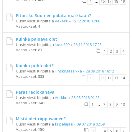
1
…
16
17
18
19
Pitäisikö Suomen palata markkaan?
Uusin viesti Kirjoittaja
Veke00
«
15.12.2018 12:00
Vastaukset:
4
Kuinka painava olet?
Uusin viesti Kirjoittaja
kosti699
«
26.11.2018 17:23
Vastaukset:
87
1
2
3
4
Kuinka pitkä olet?
Uusin viesti Kirjoittaja
FinskiMassikka
«
28.09.2018 18:12
Vastaukset:
333
1
…
11
12
13
14
Paras radiokanava
Uusin viesti Kirjoittaja
Verkku
«
28.08.2018 01:23
Vastaukset:
240
1
…
7
8
9
10
Mistä olet riippuvainen?
Uusin viesti Kirjoittaja
fs pelajaa
«
09.07.2018 02:59
Vastaukset:
150
1
…
4
5
6
7