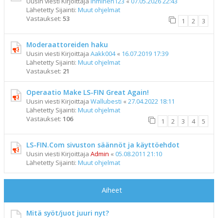
Uusin viesti Kirjoittaja
ihminen123
«
07.05.2026 22:43
Lähetetty Sijainti:
Muut ohjelmat
Vastaukset:
53
1
2
3
Moderaattoreiden haku
Uusin viesti Kirjoittaja
Aakk004
«
16.07.2019 17:39
Lähetetty Sijainti:
Muut ohjelmat
Vastaukset:
21
Operaatio Make LS-FIN Great Again!
Uusin viesti Kirjoittaja
Wallubesti
«
27.04.2022 18:11
Lähetetty Sijainti:
Muut ohjelmat
Vastaukset:
106
1
2
3
4
5
LS-FIN.Com sivuston säännöt ja käyttöehdot
Uusin viesti Kirjoittaja
Admin
«
05.08.2011 21:10
Lähetetty Sijainti:
Muut ohjelmat
Aiheet
Mitä syöt/juot juuri nyt?