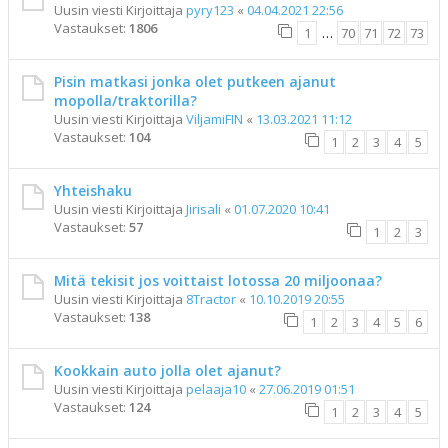
Uusin viesti Kirjoittaja
pyry123
«
04.04.2021 22:56
Vastaukset:
1806
1
…
70
71
72
73
Pisin matkasi jonka olet putkeen ajanut
mopolla/traktorilla?
Uusin viesti Kirjoittaja
ViljamiFIN
«
13.03.2021 11:12
Vastaukset:
104
1
2
3
4
5
Yhteishaku
Uusin viesti Kirjoittaja
Jirisali
«
01.07.2020 10:41
Vastaukset:
57
1
2
3
Mitä tekisit jos voittaist lotossa 20 miljoonaa?
Uusin viesti Kirjoittaja
8Tractor
«
10.10.2019 20:55
Vastaukset:
138
1
2
3
4
5
6
Kookkain auto jolla olet ajanut?
Uusin viesti Kirjoittaja
pelaaja10
«
27.06.2019 01:51
Vastaukset:
124
1
2
3
4
5