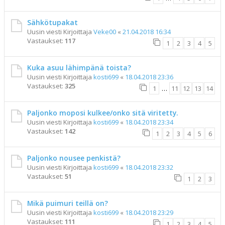
Sähkötupakat
Uusin viesti Kirjoittaja
Veke00
«
21.04.2018 16:34
Vastaukset:
117
1
2
3
4
5
Kuka asuu lähimpänä toista?
Uusin viesti Kirjoittaja
kosti699
«
18.04.2018 23:36
Vastaukset:
325
1
…
11
12
13
14
Paljonko moposi kulkee/onko sitä viritetty.
Uusin viesti Kirjoittaja
kosti699
«
18.04.2018 23:34
Vastaukset:
142
1
2
3
4
5
6
Paljonko nousee penkistä?
Uusin viesti Kirjoittaja
kosti699
«
18.04.2018 23:32
Vastaukset:
51
1
2
3
Mikä puimuri teillä on?
Uusin viesti Kirjoittaja
kosti699
«
18.04.2018 23:29
Vastaukset:
111
1
2
3
4
5