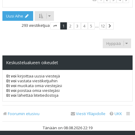
Uusi Aihe
293 viestiketjua
1
2
3
4
5
…
12
Sivu
1
/
12
Seuraava
Hyppää
Keskustelualueen oikeudet
Et voi
kirjoittaa uusia viestejä
Et voi
vastata viestiketjuihin
Et voi
muokata omia viestejäsi
Et voi
poistaa omia viestejäsi
Et voi
lähettää liitetiedostoja
Foorumin etusivu
Viesti Ylläpidolle
UKK
Tänään on 08.08.2026 22:19