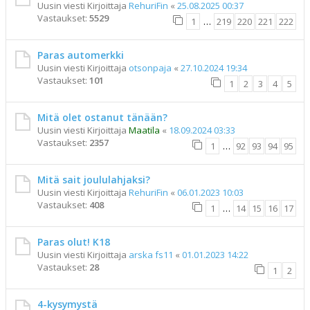
Uusin viesti Kirjoittaja
RehuriFin
«
25.08.2025 00:37
Vastaukset:
5529
1
…
219
220
221
222
Paras automerkki
Uusin viesti Kirjoittaja
otsonpaja
«
27.10.2024 19:34
Vastaukset:
101
1
2
3
4
5
Mitä olet ostanut tänään?
Uusin viesti Kirjoittaja
Maatila
«
18.09.2024 03:33
Vastaukset:
2357
1
…
92
93
94
95
Mitä sait joululahjaksi?
Uusin viesti Kirjoittaja
RehuriFin
«
06.01.2023 10:03
Vastaukset:
408
1
…
14
15
16
17
Paras olut! K18
Uusin viesti Kirjoittaja
arska fs11
«
01.01.2023 14:22
Vastaukset:
28
1
2
4-kysymystä