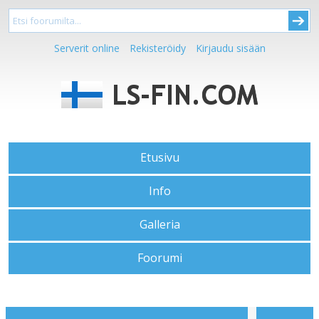
Serverit online
Rekisteröidy
Kirjaudu sisään
Etusivu
Info
Galleria
Foorumi