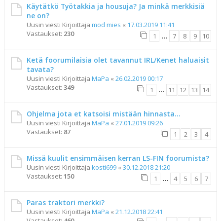
Käytätkö Työtakkia ja housuja? Ja minkä merkkisiä
ne on?
Uusin viesti Kirjoittaja
mod mies
«
17.03.2019 11:41
Vastaukset:
230
1
…
7
8
9
10
Ketä foorumilaisia olet tavannut IRL/Kenet haluaisit
tavata?
Uusin viesti Kirjoittaja
MaPa
«
26.02.2019 00:17
Vastaukset:
349
1
…
11
12
13
14
Ohjelma jota et katsoisi mistään hinnasta...
Uusin viesti Kirjoittaja
MaPa
«
27.01.2019 09:26
Vastaukset:
87
1
2
3
4
Missä kuulit ensimmäisen kerran LS-FIN foorumista?
Uusin viesti Kirjoittaja
kosti699
«
30.12.2018 21:20
Vastaukset:
150
1
…
4
5
6
7
Paras traktori merkki?
Uusin viesti Kirjoittaja
MaPa
«
21.12.2018 22:41
Vastaukset:
460