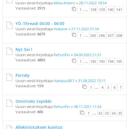
Uusin viesti Kirjoittaja
Mela-Antero
«
28.11.2022 18:34
Vastaukset:
3515
1
…
138
139
140
141
YÖ-Threadi 00:00 - 06:00
Uusin viesti Kirjoittaja
Hiatane
«
27.11.2022 01:34
Vastaukset:
6675
1
…
265
266
267
268
Nyt Soi !
Uusin viesti Kirjoittaja
RehuriFin
«
04.09.2022 21:31
Vastaukset:
4855
1
…
192
193
194
195
Piirtely
Uusin viesti Kirjoittaja
Hampus857
«
31.08.2022 13:11
Vastaukset:
159
1
…
4
5
6
7
Onnittelu topiikki
Uusin viesti Kirjoittaja
RehuriFin
«
08.11.2021 11:34
Vastaukset:
865
1
…
32
33
34
35
Allekirjoituksen kuvitus