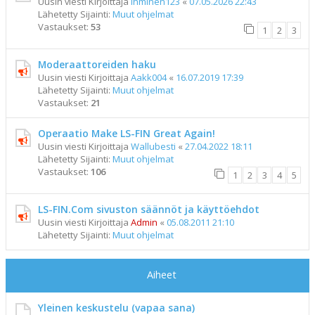
Uusin viesti Kirjoittaja
ihminen123
«
07.05.2026 22:43
Lähetetty Sijainti:
Muut ohjelmat
Vastaukset:
53
1
2
3
Moderaattoreiden haku
Uusin viesti Kirjoittaja
Aakk004
«
16.07.2019 17:39
Lähetetty Sijainti:
Muut ohjelmat
Vastaukset:
21
Operaatio Make LS-FIN Great Again!
Uusin viesti Kirjoittaja
Wallubesti
«
27.04.2022 18:11
Lähetetty Sijainti:
Muut ohjelmat
Vastaukset:
106
1
2
3
4
5
LS-FIN.Com sivuston säännöt ja käyttöehdot
Uusin viesti Kirjoittaja
Admin
«
05.08.2011 21:10
Lähetetty Sijainti:
Muut ohjelmat
Aiheet
Yleinen keskustelu (vapaa sana)