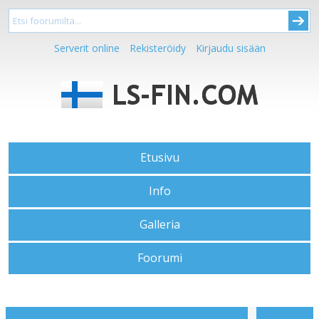
Serverit online
Rekisteröidy
Kirjaudu sisään
Etusivu
Info
Galleria
Foorumi