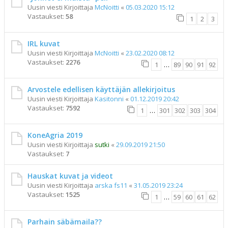
Uusin viesti Kirjoittaja
McNoitti
«
05.03.2020 15:12
Vastaukset:
58
1
2
3
IRL kuvat
Uusin viesti Kirjoittaja
McNoitti
«
23.02.2020 08:12
Vastaukset:
2276
1
…
89
90
91
92
Arvostele edellisen käyttäjän allekirjoitus
Uusin viesti Kirjoittaja
Kasitonni
«
01.12.2019 20:42
Vastaukset:
7592
1
…
301
302
303
304
KoneAgria 2019
Uusin viesti Kirjoittaja
sutki
«
29.09.2019 21:50
Vastaukset:
7
Hauskat kuvat ja videot
Uusin viesti Kirjoittaja
arska fs11
«
31.05.2019 23:24
Vastaukset:
1525
1
…
59
60
61
62
Parhain säbämaila??