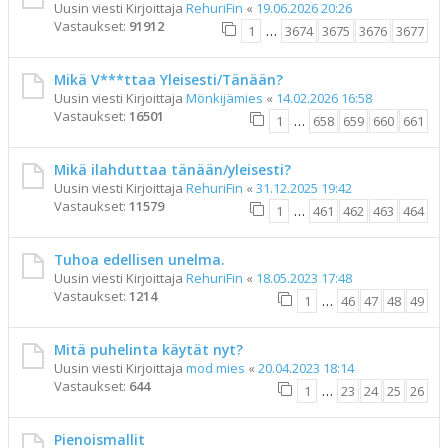
Uusin viesti Kirjoittaja
RehuriFin
«
19.06.2026 20:26
Vastaukset:
91912
1
…
3674
3675
3676
3677
Mikä V***ttaa Yleisesti/Tänään?
Uusin viesti Kirjoittaja
Mönkijämies
«
14.02.2026 16:58
Vastaukset:
16501
1
…
658
659
660
661
Mikä ilahduttaa tänään/yleisesti?
Uusin viesti Kirjoittaja
RehuriFin
«
31.12.2025 19:42
Vastaukset:
11579
1
…
461
462
463
464
Tuhoa edellisen unelma.
Uusin viesti Kirjoittaja
RehuriFin
«
18.05.2023 17:48
Vastaukset:
1214
1
…
46
47
48
49
Mitä puhelinta käytät nyt?
Uusin viesti Kirjoittaja
mod mies
«
20.04.2023 18:14
Vastaukset:
644
1
…
23
24
25
26
Pienoismallit