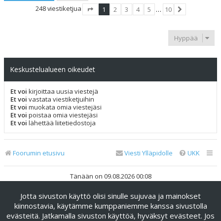
248 viestiketjua
1
2
3
4
5
…
10
Sivu
1
/
10
Seuraava
Hyppää
Keskustelualueen oikeudet
Et voi
kirjoittaa uusia viestejä
Et voi
vastata viestiketjuihin
Et voi
muokata omia viestejäsi
Et voi
poistaa omia viestejäsi
Et voi
lähettää liitetiedostoja
Foorumin etusivu
Viesti Ylläpidolle
UKK
Tänään on 09.08.2026 00:08
Jotta sivuston käyttö olisi sinulle sujuvaa ja mainokset
Keskustelufoorumin ohjelmisto
phpBB
® Forum Software ©
phpBB Limited
kiinnostavia, käytämme kumppaniemme kanssa sivustolla
evästeitä. Jatkamalla sivuston käyttöä, hyväksyt evästeet. Jos
Käännös: phpBB Suomi (lurttinen, harritapio, Pettis)