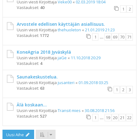
Uusin viesti Kirjoittaja
Veke00
«
02.03.2019 18:04
Vastaukset:
40
1
2
Arvostele edellisen käyttäjän asiallisuus.
Uusin viesti Kirjoittaja
thehuoleton
«
21.01.2019 21:23
Vastaukset:
1772
1
…
68
69
70
71
KoneAgria 2018 Jyväskylä
Uusin viesti Kirjoittaja
jaGe
«
11.10.2018 20:29
Vastaukset:
4
Saunakeskustelua.
Uusin viesti Kirjoittaja
jusanteri
«
01.09.2018 03:25
Vastaukset:
63
1
2
3
Älä koskaan...
Uusin viesti Kirjoittaja
Transit mies
«
30.08.2018 21:56
Vastaukset:
527
1
…
19
20
21
22
Uusi Aihe