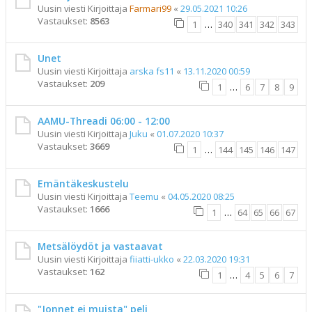
Uusin viesti Kirjoittaja
Farmari99
«
29.05.2021 10:26
Vastaukset:
8563
1
…
340
341
342
343
Unet
Uusin viesti Kirjoittaja
arska fs11
«
13.11.2020 00:59
Vastaukset:
209
1
…
6
7
8
9
AAMU-Threadi 06:00 - 12:00
Uusin viesti Kirjoittaja
Juku
«
01.07.2020 10:37
Vastaukset:
3669
1
…
144
145
146
147
Emäntäkeskustelu
Uusin viesti Kirjoittaja
Teemu
«
04.05.2020 08:25
Vastaukset:
1666
1
…
64
65
66
67
Metsälöydöt ja vastaavat
Uusin viesti Kirjoittaja
fiiatti-ukko
«
22.03.2020 19:31
Vastaukset:
162
1
…
4
5
6
7
"Jonnet ei muista" peli