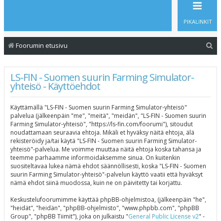
PIKALINKIT
E
Foorumin etusivu
t
s
LS-FIN - Suomen suurin Farming Simulator-
yhteisö - Käyttöehdot
i
Käyttämällä "LS-FIN - Suomen suurin Farming Simulator-yhteisö"
palvelua (jälkeenpäin "me", "meitä", "meidän", "LS-FIN - Suomen suurin
Farming Simulator-yhteisö", "https://ls-fin.com/foorumi"), sitoudut
noudattamaan seuraavia ehtoja. Mikäli et hyväksy näitä ehtoja, älä
rekisteröidy ja/tai käytä "LS-FIN - Suomen suurin Farming Simulator-
yhteisö"-palvelua. Me voimme muuttaa näitä ehtoja koska tahansa ja
teemme parhaamme informoidaksemme sinua. On kuitenkin
suositeltavaa lukea nämä ehdot säännöllisesti, koska "LS-FIN - Suomen
suurin Farming Simulator-yhteisö"-palvelun käyttö vaatii että hyväksyt
nämä ehdot siinä muodossa, kuin ne on päivitetty tai korjattu.
Keskustelufoorumimme käyttää phpBB-ohjelmistoa, (jälkeenpäin "he",
"heidät", "heidän", "phpBB-ohjelmisto", "www.phpbb.com", "phpBB
Group", "phpBB Tiimit"), joka on julkaistu "
General Public License v2
" -