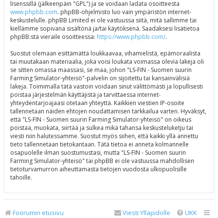
lisenssillä (jälkeenpäin "GPL") ja se voidaan ladata osoitteesta
www.phpbb.com
. phpBB-ohjelmisto luo vain ympäristön internet-
keskustelulle. phpBB Limited ei ole vastuussa siitä, mitä sallimme tai
kiellämme sopivana sisältönä ja/tai käytöksenä. Saadaksesi lisätietoa
phpBB:stä vieraile osoitteessa:
https://www.phpbb.com/
.
Suostut olemaan esittämättä loukkaavaa, vihamielistä, epämoraalista
tai muutakaan materiaalia, joka voisi loukata voimassa olevia lakeja oli
se sitten omassa maassasi, se maa, johon "LS-FIN - Suomen suurin
Farming Simulator-yhteisö"-palvelin on sijoitettu tai kansainvälisiä
lakeja. Toimimalla tätä vastoin voidaan sinut välittömästi ja lopullisesti
poistaa järjestelmän käyttäjistä ja tarvittaessa internet-
yhteydentarjoajaasi otetaan yhteyttä. Kaikkien viestien IP-osoite
tallennetaan näiden ehtojen noudattamisen tarkkailua varten. Hyväksyt,
että "LS-FIN - Suomen suurin Farming Simulator-yhteisö" on oikeus
poistaa, muokata, siirtää ja sulkea mikä tahansa keskusteluketju tai
viesti niin halutessamme. Suostut myös siihen, että kaikki yllä annettu
tieto tallennetaan tietokantaan. Tätä tietoa ei anneta kolmannelle
osapuolelle ilman suostumustasi, mutta "LS-FIN - Suomen suurin
Farming Simulator-yhteisö" tai phpBB ei ole vastuussa mahdollisen
tietoturvamurron aiheuttamasta tietojen vuodosta ulkopuolisille
tahoille.
Foorumin etusivu
Viesti Ylläpidolle
UKK