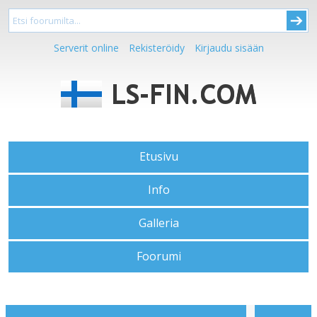
Serverit online
Rekisteröidy
Kirjaudu sisään
Etusivu
Info
Galleria
Foorumi