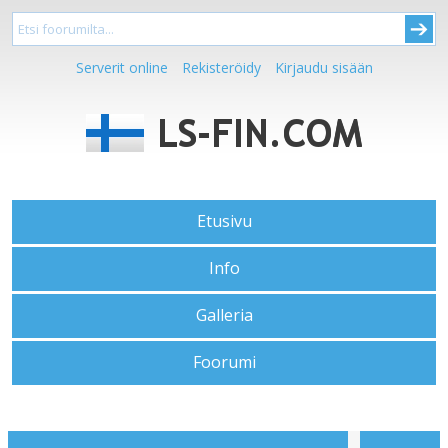
Serverit online
Rekisteröidy
Kirjaudu sisään
Etusivu
Info
Galleria
Foorumi