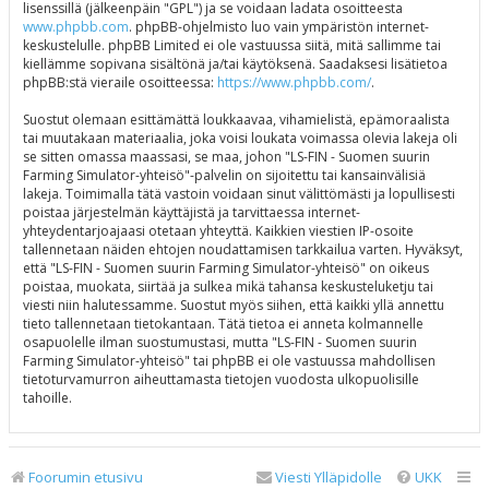
lisenssillä (jälkeenpäin "GPL") ja se voidaan ladata osoitteesta
www.phpbb.com
. phpBB-ohjelmisto luo vain ympäristön internet-
keskustelulle. phpBB Limited ei ole vastuussa siitä, mitä sallimme tai
kiellämme sopivana sisältönä ja/tai käytöksenä. Saadaksesi lisätietoa
phpBB:stä vieraile osoitteessa:
https://www.phpbb.com/
.
Suostut olemaan esittämättä loukkaavaa, vihamielistä, epämoraalista
tai muutakaan materiaalia, joka voisi loukata voimassa olevia lakeja oli
se sitten omassa maassasi, se maa, johon "LS-FIN - Suomen suurin
Farming Simulator-yhteisö"-palvelin on sijoitettu tai kansainvälisiä
lakeja. Toimimalla tätä vastoin voidaan sinut välittömästi ja lopullisesti
poistaa järjestelmän käyttäjistä ja tarvittaessa internet-
yhteydentarjoajaasi otetaan yhteyttä. Kaikkien viestien IP-osoite
tallennetaan näiden ehtojen noudattamisen tarkkailua varten. Hyväksyt,
että "LS-FIN - Suomen suurin Farming Simulator-yhteisö" on oikeus
poistaa, muokata, siirtää ja sulkea mikä tahansa keskusteluketju tai
viesti niin halutessamme. Suostut myös siihen, että kaikki yllä annettu
tieto tallennetaan tietokantaan. Tätä tietoa ei anneta kolmannelle
osapuolelle ilman suostumustasi, mutta "LS-FIN - Suomen suurin
Farming Simulator-yhteisö" tai phpBB ei ole vastuussa mahdollisen
tietoturvamurron aiheuttamasta tietojen vuodosta ulkopuolisille
tahoille.
Foorumin etusivu
Viesti Ylläpidolle
UKK