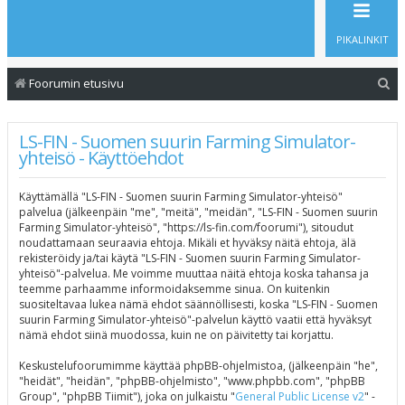
PIKALINKIT
E
Foorumin etusivu
t
s
LS-FIN - Suomen suurin Farming Simulator-
yhteisö - Käyttöehdot
i
Käyttämällä "LS-FIN - Suomen suurin Farming Simulator-yhteisö"
palvelua (jälkeenpäin "me", "meitä", "meidän", "LS-FIN - Suomen suurin
Farming Simulator-yhteisö", "https://ls-fin.com/foorumi"), sitoudut
noudattamaan seuraavia ehtoja. Mikäli et hyväksy näitä ehtoja, älä
rekisteröidy ja/tai käytä "LS-FIN - Suomen suurin Farming Simulator-
yhteisö"-palvelua. Me voimme muuttaa näitä ehtoja koska tahansa ja
teemme parhaamme informoidaksemme sinua. On kuitenkin
suositeltavaa lukea nämä ehdot säännöllisesti, koska "LS-FIN - Suomen
suurin Farming Simulator-yhteisö"-palvelun käyttö vaatii että hyväksyt
nämä ehdot siinä muodossa, kuin ne on päivitetty tai korjattu.
Keskustelufoorumimme käyttää phpBB-ohjelmistoa, (jälkeenpäin "he",
"heidät", "heidän", "phpBB-ohjelmisto", "www.phpbb.com", "phpBB
Group", "phpBB Tiimit"), joka on julkaistu "
General Public License v2
" -