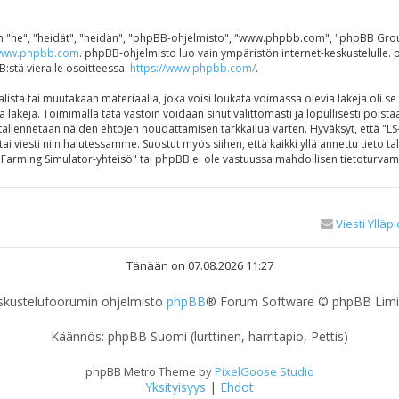
"he", "heidät", "heidän", "phpBB-ohjelmisto", "www.phpbb.com", "phpBB Group",
ww.phpbb.com
. phpBB-ohjelmisto luo vain ympäristön internet-keskustelulle. 
B:stä vieraile osoitteessa:
https://www.phpbb.com/
.
ista tai muutakaan materiaalia, joka voisi loukata voimassa olevia lakeja oli s
ä lakeja. Toimimalla tätä vastoin voidaan sinut välittömästi ja lopullisesti poistaa
e tallennetaan näiden ehtojen noudattamisen tarkkailua varten. Hyväksyt, että "
ai viesti niin halutessamme. Suostut myös siihen, että kaikki yllä annettu tieto 
Farming Simulator-yhteisö" tai phpBB ei ole vastuussa mahdollisen tietoturvamu
Viesti Ylläpi
Tänään on 07.08.2026 11:27
skustelufoorumin ohjelmisto
phpBB
® Forum Software © phpBB Limi
Käännös: phpBB Suomi (lurttinen, harritapio, Pettis)
phpBB Metro Theme by
PixelGoose Studio
Yksityisyys
|
Ehdot