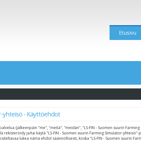
Etusivu
-yhteisö - Käyttöehdot
alvelua (jälkeenpäin "me", "meitä", "meidän", "LS-FIN - Suomen suurin Farming Si
älä rekisteröidy ja/tai käytä "LS-FIN - Suomen suurin Farming Simulator-yhteisö
ltavaa lukea nämä ehdot säännöllisesti, koska "LS-FIN - Suomen suurin Farmin