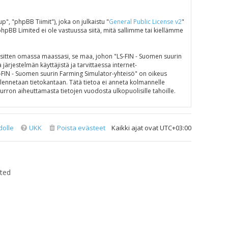
 "phpBB Tiimit"), joka on julkaistu "
General Public License v2
"
phpBB Limited ei ole vastuussa siitä, mitä sallimme tai kiellämme
e sitten omassa maassasi, se maa, johon "LS-FIN - Suomen suurin
 järjestelmän käyttäjistä ja tarvittaessa internet-
LS-FIN - Suomen suurin Farming Simulator-yhteisö" on oikeus
tallennetaan tietokantaan. Tätä tietoa ei anneta kolmannelle
rron aiheuttamasta tietojen vuodosta ulkopuolisille tahoille.
dolle
UKK
Poista evästeet
Kaikki ajat ovat
UTC+03:00
ted