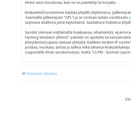
ehdot siinä muodossa, kuin ne on päivitetty tai korjattu.
Keskustelufoorumimme käyttää phpBB-ohjelmistoa, (jälkeenpäin 
-lisenssillä (jälkeenpäin "GPL") ja se voidaan ladata osoitteesta
w
sopivana sisältönä ja/tai käytöksenä. Saadaksesi lisätietoa phpB
Suostut olemaan esittämättä loukkaavaa, vihamielistä, epämoraal
Farming Simulator-yhteisö"-palvelin on sijoitettu tai kansainvälisi
yhteydentarjoajaasi otetaan yhteyttä. Kaikkien viestien IP-osoit
poistaa, muokata, siirtää ja sulkea mikä tahansa keskusteluketju t
osapuolelle ilman suostumustasi, mutta "LS-FIN - Suomen suurin 
Foorumin etusivu
Ke