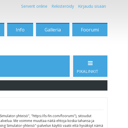
Serverit online
Rekisteröidy
Kirjaudu sisään
Info
Galleria
Foorumi
PIKALINKIT
mulator-yhteisö", "https://ls-fin.com/foorumi"), sitoudut
"-palvelua. Me voimme muuttaa näitä ehtoja koska tahansa ja
g Simulator-yhteisö"-palvelun käyttö vaatii että hyväksyt nämä