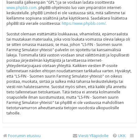
lisenssillä (jälkeenpäin "GPL") ja se voidaan ladata osoitteesta
www.phpbb.com
. phpBB-ohjelmisto luo vain ympäristön internet-
keskustelulle. phpBB Limited ei ole vastuussa siitä, mitä sallimme tai
kiellämme sopivana sisältönä ja/tai käytöksenä. Saadaksesi lisätietoa
phpBB:stä vieraile osoitteessa:
https://www.phpbb.com/
.
Suostut olemaan esittämättä loukkaavaa, vihamielistä, epämoraalista
tai muutakaan materiaalia, joka voisi loukata voimassa olevia lakeja oli
se sitten omassa maassasi, se maa, johon "LS-FIN - Suomen suurin
Farming Simulator-yhteisö"-palvelin on sijoitettu tai kansainvälisiä
lakeja. Toimimalla tätä vastoin voidaan sinut välittömästi ja lopullisesti
poistaa järjestelmän käyttäjistä ja tarvittaessa internet-
yhteydentarjoajaasi otetaan yhteyttä. Kaikkien viestien IP-osoite
tallennetaan näiden ehtojen noudattamisen tarkkailua varten. Hyväksyt,
että "LS-FIN - Suomen suurin Farming Simulator-yhteisö" on oikeus
poistaa, muokata, siirtää ja sulkea mikä tahansa keskusteluketju tai
viesti niin halutessamme. Suostut myös siihen, että kaikki yllä annettu
tieto tallennetaan tietokantaan. Tätä tietoa ei anneta kolmannelle
osapuolelle ilman suostumustasi, mutta "LS-FIN - Suomen suurin
Farming Simulator-yhteisö" tai phpBB ei ole vastuussa mahdollisen
tietoturvamurron aiheuttamasta tietojen vuodosta ulkopuolisille
tahoille.
Foorumin etusivu
Viesti Ylläpidolle
UKK