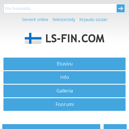
Serverit online
Rekisteröidy
Kirjaudu sisään
Etusivu
Info
Galleria
Foorumi