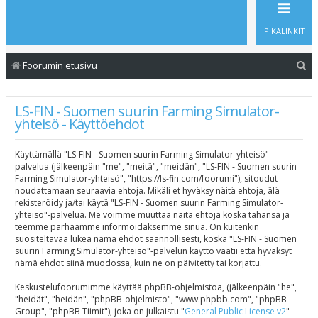
PIKALINKIT
E
Foorumin etusivu
t
s
LS-FIN - Suomen suurin Farming Simulator-
yhteisö - Käyttöehdot
i
Käyttämällä "LS-FIN - Suomen suurin Farming Simulator-yhteisö"
palvelua (jälkeenpäin "me", "meitä", "meidän", "LS-FIN - Suomen suurin
Farming Simulator-yhteisö", "https://ls-fin.com/foorumi"), sitoudut
noudattamaan seuraavia ehtoja. Mikäli et hyväksy näitä ehtoja, älä
rekisteröidy ja/tai käytä "LS-FIN - Suomen suurin Farming Simulator-
yhteisö"-palvelua. Me voimme muuttaa näitä ehtoja koska tahansa ja
teemme parhaamme informoidaksemme sinua. On kuitenkin
suositeltavaa lukea nämä ehdot säännöllisesti, koska "LS-FIN - Suomen
suurin Farming Simulator-yhteisö"-palvelun käyttö vaatii että hyväksyt
nämä ehdot siinä muodossa, kuin ne on päivitetty tai korjattu.
Keskustelufoorumimme käyttää phpBB-ohjelmistoa, (jälkeenpäin "he",
"heidät", "heidän", "phpBB-ohjelmisto", "www.phpbb.com", "phpBB
Group", "phpBB Tiimit"), joka on julkaistu "
General Public License v2
" -