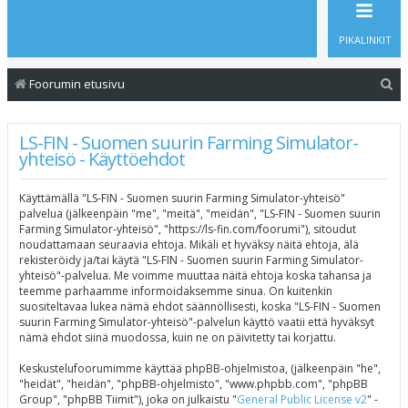
PIKALINKIT
E
Foorumin etusivu
t
s
LS-FIN - Suomen suurin Farming Simulator-
yhteisö - Käyttöehdot
i
Käyttämällä "LS-FIN - Suomen suurin Farming Simulator-yhteisö"
palvelua (jälkeenpäin "me", "meitä", "meidän", "LS-FIN - Suomen suurin
Farming Simulator-yhteisö", "https://ls-fin.com/foorumi"), sitoudut
noudattamaan seuraavia ehtoja. Mikäli et hyväksy näitä ehtoja, älä
rekisteröidy ja/tai käytä "LS-FIN - Suomen suurin Farming Simulator-
yhteisö"-palvelua. Me voimme muuttaa näitä ehtoja koska tahansa ja
teemme parhaamme informoidaksemme sinua. On kuitenkin
suositeltavaa lukea nämä ehdot säännöllisesti, koska "LS-FIN - Suomen
suurin Farming Simulator-yhteisö"-palvelun käyttö vaatii että hyväksyt
nämä ehdot siinä muodossa, kuin ne on päivitetty tai korjattu.
Keskustelufoorumimme käyttää phpBB-ohjelmistoa, (jälkeenpäin "he",
"heidät", "heidän", "phpBB-ohjelmisto", "www.phpbb.com", "phpBB
Group", "phpBB Tiimit"), joka on julkaistu "
General Public License v2
" -