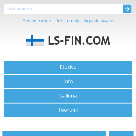
Serverit online
Rekisteröidy
Kirjaudu sisään
Etusivu
Info
Galleria
Foorumi