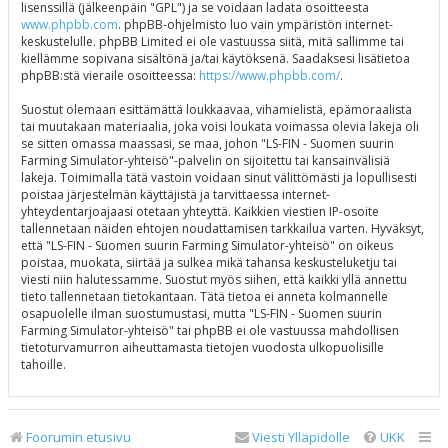
lisenssillä (jälkeenpäin "GPL") ja se voidaan ladata osoitteesta
www.phpbb.com
. phpBB-ohjelmisto luo vain ympäristön internet-
keskustelulle. phpBB Limited ei ole vastuussa siitä, mitä sallimme tai
kiellämme sopivana sisältönä ja/tai käytöksenä. Saadaksesi lisätietoa
phpBB:stä vieraile osoitteessa:
https://www.phpbb.com/
.
Suostut olemaan esittämättä loukkaavaa, vihamielistä, epämoraalista
tai muutakaan materiaalia, joka voisi loukata voimassa olevia lakeja oli
se sitten omassa maassasi, se maa, johon "LS-FIN - Suomen suurin
Farming Simulator-yhteisö"-palvelin on sijoitettu tai kansainvälisiä
lakeja. Toimimalla tätä vastoin voidaan sinut välittömästi ja lopullisesti
poistaa järjestelmän käyttäjistä ja tarvittaessa internet-
yhteydentarjoajaasi otetaan yhteyttä. Kaikkien viestien IP-osoite
tallennetaan näiden ehtojen noudattamisen tarkkailua varten. Hyväksyt,
että "LS-FIN - Suomen suurin Farming Simulator-yhteisö" on oikeus
poistaa, muokata, siirtää ja sulkea mikä tahansa keskusteluketju tai
viesti niin halutessamme. Suostut myös siihen, että kaikki yllä annettu
tieto tallennetaan tietokantaan. Tätä tietoa ei anneta kolmannelle
osapuolelle ilman suostumustasi, mutta "LS-FIN - Suomen suurin
Farming Simulator-yhteisö" tai phpBB ei ole vastuussa mahdollisen
tietoturvamurron aiheuttamasta tietojen vuodosta ulkopuolisille
tahoille.
Foorumin etusivu
Viesti Ylläpidolle
UKK