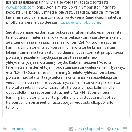
lisenssillä (jälkeenpäin "GPL") ja se voidaan ladata osoitteesta
www.phpbb.com
. phpBB-ohjelmisto luo vain ympäristön internet-
keskustelulle. phpBB Limited ei ole vastuussa siitä, mitä sallimme tai
kiellämme sopivana sisältönä ja/tai käytöksenä. Saadaksesi lisätietoa
phpBB:stä vieraile osoitteessa:
https://www.phpbb.com/
.
Suostut olemaan esittämättä loukkaavaa, vihamielistä, epämoraalista
tai muutakaan materiaalia, joka voisi loukata voimassa olevia lakeja oli
se sitten omassa maassasi, se maa, johon "LS-FIN - Suomen suurin
Farming Simulator-yhteisö"-palvelin on sijoitettu tai kansainvälisiä
lakeja. Toimimalla tätä vastoin voidaan sinut välittömästi ja lopullisesti
poistaa järjestelmän käyttäjistä ja tarvittaessa internet-
yhteydentarjoajaasi otetaan yhteyttä. Kaikkien viestien IP-osoite
tallennetaan näiden ehtojen noudattamisen tarkkailua varten. Hyväksyt,
että "LS-FIN - Suomen suurin Farming Simulator-yhteisö" on oikeus
poistaa, muokata, siirtää ja sulkea mikä tahansa keskusteluketju tai
viesti niin halutessamme. Suostut myös siihen, että kaikki yllä annettu
tieto tallennetaan tietokantaan. Tätä tietoa ei anneta kolmannelle
osapuolelle ilman suostumustasi, mutta "LS-FIN - Suomen suurin
Farming Simulator-yhteisö" tai phpBB ei ole vastuussa mahdollisen
tietoturvamurron aiheuttamasta tietojen vuodosta ulkopuolisille
tahoille.
Foorumin etusivu
Viesti Ylläpidolle
UKK