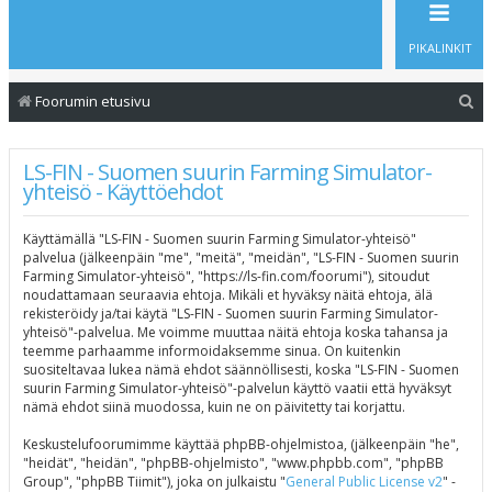
PIKALINKIT
E
Foorumin etusivu
t
s
LS-FIN - Suomen suurin Farming Simulator-
yhteisö - Käyttöehdot
i
Käyttämällä "LS-FIN - Suomen suurin Farming Simulator-yhteisö"
palvelua (jälkeenpäin "me", "meitä", "meidän", "LS-FIN - Suomen suurin
Farming Simulator-yhteisö", "https://ls-fin.com/foorumi"), sitoudut
noudattamaan seuraavia ehtoja. Mikäli et hyväksy näitä ehtoja, älä
rekisteröidy ja/tai käytä "LS-FIN - Suomen suurin Farming Simulator-
yhteisö"-palvelua. Me voimme muuttaa näitä ehtoja koska tahansa ja
teemme parhaamme informoidaksemme sinua. On kuitenkin
suositeltavaa lukea nämä ehdot säännöllisesti, koska "LS-FIN - Suomen
suurin Farming Simulator-yhteisö"-palvelun käyttö vaatii että hyväksyt
nämä ehdot siinä muodossa, kuin ne on päivitetty tai korjattu.
Keskustelufoorumimme käyttää phpBB-ohjelmistoa, (jälkeenpäin "he",
"heidät", "heidän", "phpBB-ohjelmisto", "www.phpbb.com", "phpBB
Group", "phpBB Tiimit"), joka on julkaistu "
General Public License v2
" -