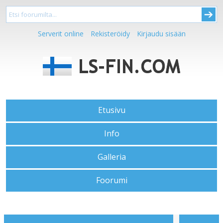
Serverit online
Rekisteröidy
Kirjaudu sisään
Etusivu
Info
Galleria
Foorumi