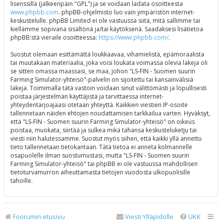
lisenssillä (jälkeenpäin "GPL") ja se voidaan ladata osoitteesta
www.phpbb.com
. phpBB-ohjelmisto luo vain ympäristön internet-
keskustelulle. phpBB Limited ei ole vastuussa siitä, mitä sallimme tai
kiellämme sopivana sisältönä ja/tai käytöksenä. Saadaksesi lisätietoa
phpBB:stä vieraile osoitteessa:
https://www.phpbb.com/
.
Suostut olemaan esittämättä loukkaavaa, vihamielistä, epämoraalista
tai muutakaan materiaalia, joka voisi loukata voimassa olevia lakeja oli
se sitten omassa maassasi, se maa, johon "LS-FIN - Suomen suurin
Farming Simulator-yhteisö"-palvelin on sijoitettu tai kansainvälisiä
lakeja. Toimimalla tätä vastoin voidaan sinut välittömästi ja lopullisesti
poistaa järjestelmän käyttäjistä ja tarvittaessa internet-
yhteydentarjoajaasi otetaan yhteyttä. Kaikkien viestien IP-osoite
tallennetaan näiden ehtojen noudattamisen tarkkailua varten. Hyväksyt,
että "LS-FIN - Suomen suurin Farming Simulator-yhteisö" on oikeus
poistaa, muokata, siirtää ja sulkea mikä tahansa keskusteluketju tai
viesti niin halutessamme. Suostut myös siihen, että kaikki yllä annettu
tieto tallennetaan tietokantaan. Tätä tietoa ei anneta kolmannelle
osapuolelle ilman suostumustasi, mutta "LS-FIN - Suomen suurin
Farming Simulator-yhteisö" tai phpBB ei ole vastuussa mahdollisen
tietoturvamurron aiheuttamasta tietojen vuodosta ulkopuolisille
tahoille.
Foorumin etusivu
Viesti Ylläpidolle
UKK