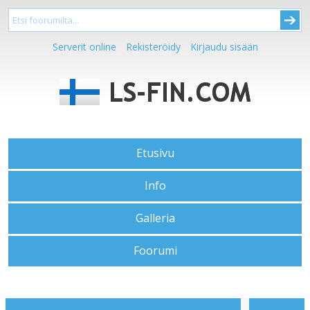
Serverit online
Rekisteröidy
Kirjaudu sisään
Etusivu
Info
Galleria
Foorumi