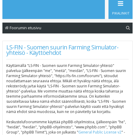
PIKALINKIT
E
Foorumin etusivu
t
s
LS-FIN - Suomen suurin Farming Simulator-
yhteisö - Käyttöehdot
i
Käyttämällä "LS-FIN - Suomen suurin Farming Simulator-yhteisö"
palvelua (jälkeenpäin "me", "meitä", "meidän", "LS-FIN - Suomen suurin
Farming Simulator-yhteisö", "https://ls-fin.com/foorumi"), sitoudut
noudattamaan seuraavia ehtoja. Mikäli et hyväksy näitä ehtoja, älä
rekisteröidy ja/tai käytä "LS-FIN - Suomen suurin Farming Simulator-
yhteisö"-palvelua. Me voimme muuttaa näitä ehtoja koska tahansa ja
teemme parhaamme informoidaksemme sinua. On kuitenkin
suositeltavaa lukea nämä ehdot säännöllisesti, koska "LS-FIN - Suomen
suurin Farming Simulator-yhteisö"-palvelun käyttö vaatii että hyväksyt
nämä ehdot siinä muodossa, kuin ne on päivitetty tai korjattu.
Keskustelufoorumimme käyttää phpBB-ohjelmistoa, (jälkeenpäin "he",
"heidät", "heidän", "phpBB-ohjelmisto", "www.phpbb.com", "phpBB
Group", "phpBB Tiimit"), joka on julkaistu "
General Public License v2
" -