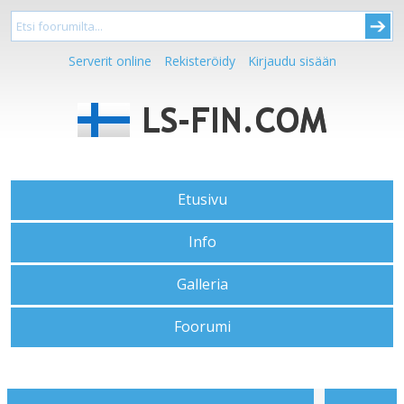
Serverit online
Rekisteröidy
Kirjaudu sisään
Etusivu
Info
Galleria
Foorumi