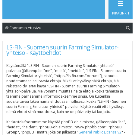
PIKALINKIT
E
Foorumin etusivu
t
s
LS-FIN - Suomen suurin Farming Simulator-
yhteisö - Käyttöehdot
i
Käyttämällä "LS-FIN - Suomen suurin Farming Simulator-yhteisö"
palvelua (jälkeenpäin "me", "meitä", "meidän", "LS-FIN - Suomen suurin
Farming Simulator-yhteisö", "https://ls-fin.com/foorumi"), sitoudut
noudattamaan seuraavia ehtoja. Mikäli et hyväksy näitä ehtoja, älä
rekisteröidy ja/tai käytä "LS-FIN - Suomen suurin Farming Simulator-
yhteisö"-palvelua. Me voimme muuttaa näitä ehtoja koska tahansa ja
teemme parhaamme informoidaksemme sinua. On kuitenkin
suositeltavaa lukea nämä ehdot säännöllisesti, koska "LS-FIN - Suomen
suurin Farming Simulator-yhteisö"-palvelun käyttö vaatii että hyväksyt
nämä ehdot siinä muodossa, kuin ne on päivitetty tai korjattu.
Keskustelufoorumimme käyttää phpBB-ohjelmistoa, (jälkeenpäin "he",
"heidät", "heidän", "phpBB-ohjelmisto", "www.phpbb.com", "phpBB
Group", "phpBB Tiimit"), joka on julkaistu "
General Public License v2
" -