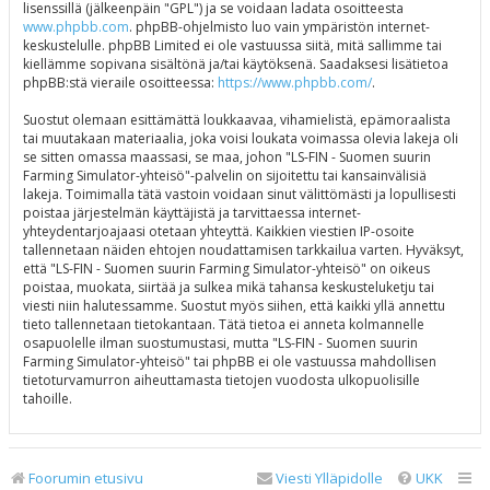
lisenssillä (jälkeenpäin "GPL") ja se voidaan ladata osoitteesta
www.phpbb.com
. phpBB-ohjelmisto luo vain ympäristön internet-
keskustelulle. phpBB Limited ei ole vastuussa siitä, mitä sallimme tai
kiellämme sopivana sisältönä ja/tai käytöksenä. Saadaksesi lisätietoa
phpBB:stä vieraile osoitteessa:
https://www.phpbb.com/
.
Suostut olemaan esittämättä loukkaavaa, vihamielistä, epämoraalista
tai muutakaan materiaalia, joka voisi loukata voimassa olevia lakeja oli
se sitten omassa maassasi, se maa, johon "LS-FIN - Suomen suurin
Farming Simulator-yhteisö"-palvelin on sijoitettu tai kansainvälisiä
lakeja. Toimimalla tätä vastoin voidaan sinut välittömästi ja lopullisesti
poistaa järjestelmän käyttäjistä ja tarvittaessa internet-
yhteydentarjoajaasi otetaan yhteyttä. Kaikkien viestien IP-osoite
tallennetaan näiden ehtojen noudattamisen tarkkailua varten. Hyväksyt,
että "LS-FIN - Suomen suurin Farming Simulator-yhteisö" on oikeus
poistaa, muokata, siirtää ja sulkea mikä tahansa keskusteluketju tai
viesti niin halutessamme. Suostut myös siihen, että kaikki yllä annettu
tieto tallennetaan tietokantaan. Tätä tietoa ei anneta kolmannelle
osapuolelle ilman suostumustasi, mutta "LS-FIN - Suomen suurin
Farming Simulator-yhteisö" tai phpBB ei ole vastuussa mahdollisen
tietoturvamurron aiheuttamasta tietojen vuodosta ulkopuolisille
tahoille.
Foorumin etusivu
Viesti Ylläpidolle
UKK