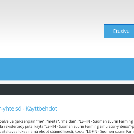
Etusivu
-yhteisö - Käyttöehdot
alvelua (jälkeenpäin "me", "meitä", "meidän", "LS-FIN - Suomen suurin Farming Si
älä rekisteröidy ja/tai käytä "LS-FIN - Suomen suurin Farming Simulator-yhteisö
ltavaa lukea nämä ehdot säännöllisesti, koska "LS-FIN - Suomen suurin Farmin