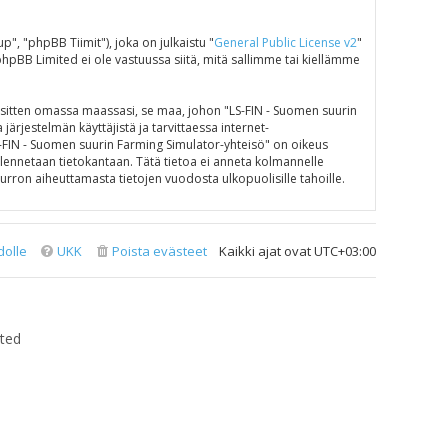
 "phpBB Tiimit"), joka on julkaistu "
General Public License v2
"
phpBB Limited ei ole vastuussa siitä, mitä sallimme tai kiellämme
e sitten omassa maassasi, se maa, johon "LS-FIN - Suomen suurin
 järjestelmän käyttäjistä ja tarvittaessa internet-
LS-FIN - Suomen suurin Farming Simulator-yhteisö" on oikeus
tallennetaan tietokantaan. Tätä tietoa ei anneta kolmannelle
rron aiheuttamasta tietojen vuodosta ulkopuolisille tahoille.
dolle
UKK
Poista evästeet
Kaikki ajat ovat
UTC+03:00
ted