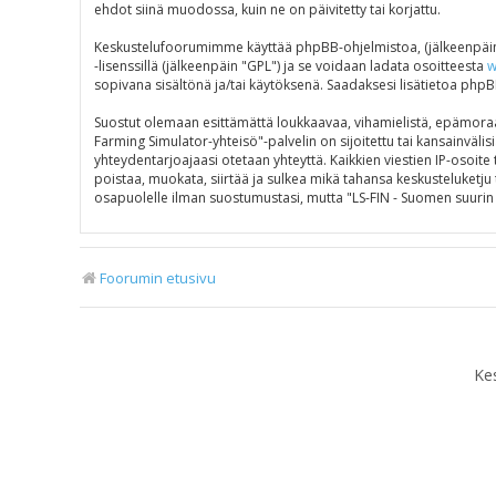
ehdot siinä muodossa, kuin ne on päivitetty tai korjattu.
Keskustelufoorumimme käyttää phpBB-ohjelmistoa, (jälkeenpäin 
-lisenssillä (jälkeenpäin "GPL") ja se voidaan ladata osoitteesta
w
sopivana sisältönä ja/tai käytöksenä. Saadaksesi lisätietoa phpB
Suostut olemaan esittämättä loukkaavaa, vihamielistä, epämoraal
Farming Simulator-yhteisö"-palvelin on sijoitettu tai kansainvälisi
yhteydentarjoajaasi otetaan yhteyttä. Kaikkien viestien IP-osoit
poistaa, muokata, siirtää ja sulkea mikä tahansa keskusteluketju t
osapuolelle ilman suostumustasi, mutta "LS-FIN - Suomen suurin 
Foorumin etusivu
Ke