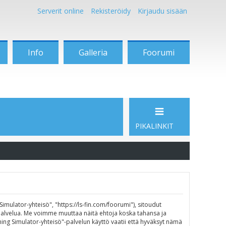
Serverit online
Rekisteröidy
Kirjaudu sisään
Info
Galleria
Foorumi
PIKALINKIT
mulator-yhteisö", "https://ls-fin.com/foorumi"), sitoudut
"-palvelua. Me voimme muuttaa näitä ehtoja koska tahansa ja
g Simulator-yhteisö"-palvelun käyttö vaatii että hyväksyt nämä