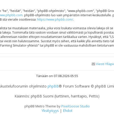
"he", "heidät", "heidän", "phpBB-ohjelmisto", "www.phpbb.com", "phpBB Group",
ww.phpbb.com
. phpBB-ohjelmisto luo vain ympäristön internet-keskustelulle. 
B:stä vieraile osoitteessa:
https://www.phpbb.com/
.
ista tai muutakaan materiaalia, joka voisi loukata voimassa olevia lakeja oli s
ä lakeja. Toimimalla tätä vastoin voidaan sinut välittömästi ja lopullisesti poistaa
e tallennetaan näiden ehtojen noudattamisen tarkkailua varten. Hyväksyt, että "
ai viesti niin halutessamme. Suostut myös siihen, että kaikki yllä annettu tieto 
Farming Simulator-yhteisö" tai phpBB ei ole vastuussa mahdollisen tietoturvamu
Viesti Ylläpi
Tänään on 07.08.2026 05:55
skustelufoorumin ohjelmisto
phpBB
® Forum Software © phpBB Limi
Käännös: phpBB Suomi (lurttinen, harritapio, Pettis)
phpBB Metro Theme by
PixelGoose Studio
Yksityisyys
|
Ehdot