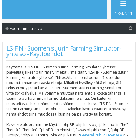
PIKALINKIT
E
Foorumin etusivu
t
s
LS-FIN - Suomen suurin Farming Simulator-
yhteisö - Käyttöehdot
i
Käyttämällä "LS-FIN - Suomen suurin Farming Simulator-yhteisö"
palvelua (jälkeenpäin "me", "meitä", "meidän", "LS-FIN - Suomen suurin
Farming Simulator-yhteisö", "https://ls-fin.com/foorumi"), sitoudut
noudattamaan seuraavia ehtoja. Mikäli et hyväksy näitä ehtoja, älä
rekisteröidy ja/tai käytä "LS-FIN - Suomen suurin Farming Simulator-
yhteisö"-palvelua. Me voimme muuttaa näitä ehtoja koska tahansa ja
teemme parhaamme informoidaksemme sinua. On kuitenkin
suositeltavaa lukea nämä ehdot säännöllisesti, koska "LS-FIN - Suomen
suurin Farming Simulator-yhteisö"-palvelun käyttö vaatii että hyväksyt
nämä ehdot siinä muodossa, kuin ne on päivitetty tai korjattu.
Keskustelufoorumimme käyttää phpBB-ohjelmistoa, (jälkeenpäin "he",
"heidät", "heidän", "phpBB-ohjelmisto", "www.phpbb.com", "phpBB
Group", "phpBB Tiimit"), joka on julkaistu "
General Public License v2
" -