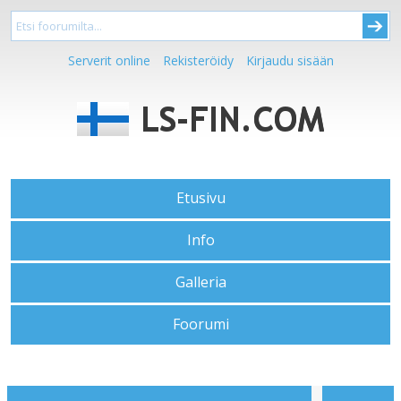
Serverit online
Rekisteröidy
Kirjaudu sisään
Etusivu
Info
Galleria
Foorumi