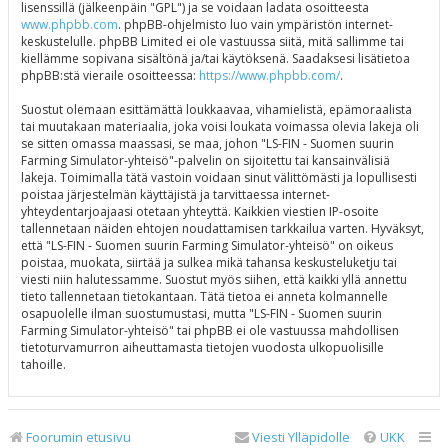
lisenssillä (jälkeenpäin "GPL") ja se voidaan ladata osoitteesta
www.phpbb.com
. phpBB-ohjelmisto luo vain ympäristön internet-
keskustelulle. phpBB Limited ei ole vastuussa siitä, mitä sallimme tai
kiellämme sopivana sisältönä ja/tai käytöksenä. Saadaksesi lisätietoa
phpBB:stä vieraile osoitteessa:
https://www.phpbb.com/
.
Suostut olemaan esittämättä loukkaavaa, vihamielistä, epämoraalista
tai muutakaan materiaalia, joka voisi loukata voimassa olevia lakeja oli
se sitten omassa maassasi, se maa, johon "LS-FIN - Suomen suurin
Farming Simulator-yhteisö"-palvelin on sijoitettu tai kansainvälisiä
lakeja. Toimimalla tätä vastoin voidaan sinut välittömästi ja lopullisesti
poistaa järjestelmän käyttäjistä ja tarvittaessa internet-
yhteydentarjoajaasi otetaan yhteyttä. Kaikkien viestien IP-osoite
tallennetaan näiden ehtojen noudattamisen tarkkailua varten. Hyväksyt,
että "LS-FIN - Suomen suurin Farming Simulator-yhteisö" on oikeus
poistaa, muokata, siirtää ja sulkea mikä tahansa keskusteluketju tai
viesti niin halutessamme. Suostut myös siihen, että kaikki yllä annettu
tieto tallennetaan tietokantaan. Tätä tietoa ei anneta kolmannelle
osapuolelle ilman suostumustasi, mutta "LS-FIN - Suomen suurin
Farming Simulator-yhteisö" tai phpBB ei ole vastuussa mahdollisen
tietoturvamurron aiheuttamasta tietojen vuodosta ulkopuolisille
tahoille.
Foorumin etusivu
Viesti Ylläpidolle
UKK