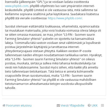
lisenssillä (jälkeenpäin "GPL") ja se voidaan ladata osoitteesta
www.phpbb.com
. phpBB-ohjelmisto luo vain ympäristön internet-
keskustelulle. phpBB Limited ei ole vastuussa siitä, mitä sallimme tai
kiellämme sopivana sisältönä ja/tai käytöksenä. Saadaksesi lisätietoa
phpBB:stä vieraile osoitteessa:
https://www.phpbb.com/
.
Suostut olemaan esittämättä loukkaavaa, vihamielistä, epämoraalista
tai muutakaan materiaalia, joka voisi loukata voimassa olevia lakeja oli
se sitten omassa maassasi, se maa, johon "LS-FIN - Suomen suurin
Farming Simulator-yhteisö"-palvelin on sijoitettu tai kansainvälisiä
lakeja. Toimimalla tätä vastoin voidaan sinut välittömästi ja lopullisesti
poistaa järjestelmän käyttäjistä ja tarvittaessa internet-
yhteydentarjoajaasi otetaan yhteyttä. Kaikkien viestien IP-osoite
tallennetaan näiden ehtojen noudattamisen tarkkailua varten. Hyväksyt,
että "LS-FIN - Suomen suurin Farming Simulator-yhteisö" on oikeus
poistaa, muokata, siirtää ja sulkea mikä tahansa keskusteluketju tai
viesti niin halutessamme. Suostut myös siihen, että kaikki yllä annettu
tieto tallennetaan tietokantaan. Tätä tietoa ei anneta kolmannelle
osapuolelle ilman suostumustasi, mutta "LS-FIN - Suomen suurin
Farming Simulator-yhteisö" tai phpBB ei ole vastuussa mahdollisen
tietoturvamurron aiheuttamasta tietojen vuodosta ulkopuolisille
tahoille.
Foorumin etusivu
Viesti Ylläpidolle
UKK