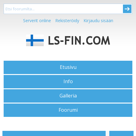
Serverit online
Rekisteröidy
Kirjaudu sisään
Etusivu
Info
Galleria
Foorumi