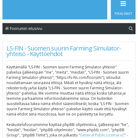
PIKALINKIT
E
Foorumin etusivu
t
s
LS-FIN - Suomen suurin Farming Simulator-
yhteisö - Käyttöehdot
i
Käyttämällä "LS-FIN - Suomen suurin Farming Simulator-yhteisö"
palvelua (jälkeenpäin "me", "meitä", "meidän", "LS-FIN - Suomen suurin
Farming Simulator-yhteisö", "https://ls-fin.com/foorumi"), sitoudut
noudattamaan seuraavia ehtoja. Mikäli et hyväksy näitä ehtoja, älä
rekisteröidy ja/tai käytä "LS-FIN - Suomen suurin Farming Simulator-
yhteisö"-palvelua. Me voimme muuttaa näitä ehtoja koska tahansa ja
teemme parhaamme informoidaksemme sinua. On kuitenkin
suositeltavaa lukea nämä ehdot säännöllisesti, koska "LS-FIN - Suomen
suurin Farming Simulator-yhteisö"-palvelun käyttö vaatii että hyväksyt
nämä ehdot siinä muodossa, kuin ne on päivitetty tai korjattu.
Keskustelufoorumimme käyttää phpBB-ohjelmistoa, (jälkeenpäin "he",
"heidät", "heidän", "phpBB-ohjelmisto", "www.phpbb.com", "phpBB
Group", "phpBB Tiimit"), joka on julkaistu "
General Public License v2
" -