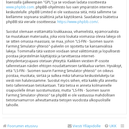
lisenssillä (jälkeenpäin "GPL") ja se voidaan ladata osoitteesta
www.phpbb.com
. phpBB-ohjelmisto luo vain ympäristön internet-
keskustelulle. phpBB Limited ei ole vastuussa siitä, mitä sallimme tai
kiellämme sopivana sisältönä ja/tai käytöksenä. Saadaksesi lisätietoa
phpBB:stä vieraile osoitteessa:
https://www.phpbb.com/
.
Suostut olemaan esittämättä loukkaavaa, vihamielistä, epämoraalista
tai muutakaan materiaalia, joka voisi loukata voimassa olevia lakeja oli
se sitten omassa maassasi, se maa, johon "LS-FIN - Suomen suurin
Farming Simulator-yhteisö"-palvelin on sijoitettu tai kansainvälisiä
lakeja. Toimimalla tätä vastoin voidaan sinut välittömästi ja lopullisesti
poistaa järjestelmän käyttäjistä ja tarvittaessa internet-
yhteydentarjoajaasi otetaan yhteyttä. Kaikkien viestien IP-osoite
tallennetaan näiden ehtojen noudattamisen tarkkailua varten. Hyväksyt,
että "LS-FIN - Suomen suurin Farming Simulator-yhteisö" on oikeus
poistaa, muokata, siirtää ja sulkea mikä tahansa keskusteluketju tai
viesti niin halutessamme. Suostut myös siihen, että kaikki yllä annettu
tieto tallennetaan tietokantaan. Tätä tietoa ei anneta kolmannelle
osapuolelle ilman suostumustasi, mutta "LS-FIN - Suomen suurin
Farming Simulator-yhteisö" tai phpBB ei ole vastuussa mahdollisen
tietoturvamurron aiheuttamasta tietojen vuodosta ulkopuolisille
tahoille.
Foorumin etusivu
Viesti Ylläpidolle
UKK