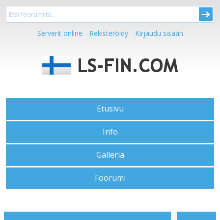
Serverit online
Rekisteröidy
Kirjaudu sisään
Etusivu
Info
Galleria
Foorumi