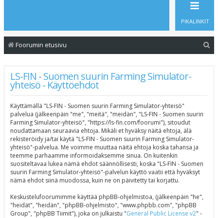
PIKALINKIT
E
Foorumin etusivu
t
s
LS-FIN - Suomen suurin Farming Simulator-
yhteisö - Käyttöehdot
i
Käyttämällä "LS-FIN - Suomen suurin Farming Simulator-yhteisö"
palvelua (jälkeenpäin "me", "meitä", "meidän", "LS-FIN - Suomen suurin
Farming Simulator-yhteisö", "https://ls-fin.com/foorumi"), sitoudut
noudattamaan seuraavia ehtoja. Mikäli et hyväksy näitä ehtoja, älä
rekisteröidy ja/tai käytä "LS-FIN - Suomen suurin Farming Simulator-
yhteisö"-palvelua. Me voimme muuttaa näitä ehtoja koska tahansa ja
teemme parhaamme informoidaksemme sinua. On kuitenkin
suositeltavaa lukea nämä ehdot säännöllisesti, koska "LS-FIN - Suomen
suurin Farming Simulator-yhteisö"-palvelun käyttö vaatii että hyväksyt
nämä ehdot siinä muodossa, kuin ne on päivitetty tai korjattu.
Keskustelufoorumimme käyttää phpBB-ohjelmistoa, (jälkeenpäin "he",
"heidät", "heidän", "phpBB-ohjelmisto", "www.phpbb.com", "phpBB
Group", "phpBB Tiimit"), joka on julkaistu "
General Public License v2
" -