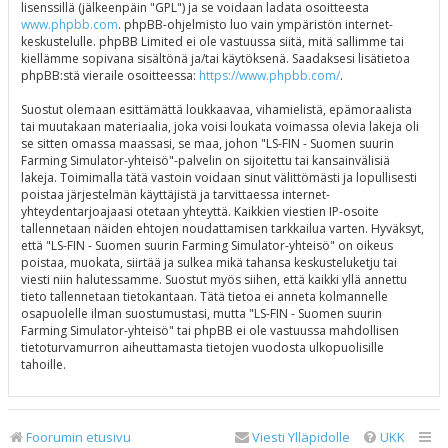
lisenssillä (jälkeenpäin "GPL") ja se voidaan ladata osoitteesta
www.phpbb.com
. phpBB-ohjelmisto luo vain ympäristön internet-
keskustelulle. phpBB Limited ei ole vastuussa siitä, mitä sallimme tai
kiellämme sopivana sisältönä ja/tai käytöksenä. Saadaksesi lisätietoa
phpBB:stä vieraile osoitteessa:
https://www.phpbb.com/
.
Suostut olemaan esittämättä loukkaavaa, vihamielistä, epämoraalista
tai muutakaan materiaalia, joka voisi loukata voimassa olevia lakeja oli
se sitten omassa maassasi, se maa, johon "LS-FIN - Suomen suurin
Farming Simulator-yhteisö"-palvelin on sijoitettu tai kansainvälisiä
lakeja. Toimimalla tätä vastoin voidaan sinut välittömästi ja lopullisesti
poistaa järjestelmän käyttäjistä ja tarvittaessa internet-
yhteydentarjoajaasi otetaan yhteyttä. Kaikkien viestien IP-osoite
tallennetaan näiden ehtojen noudattamisen tarkkailua varten. Hyväksyt,
että "LS-FIN - Suomen suurin Farming Simulator-yhteisö" on oikeus
poistaa, muokata, siirtää ja sulkea mikä tahansa keskusteluketju tai
viesti niin halutessamme. Suostut myös siihen, että kaikki yllä annettu
tieto tallennetaan tietokantaan. Tätä tietoa ei anneta kolmannelle
osapuolelle ilman suostumustasi, mutta "LS-FIN - Suomen suurin
Farming Simulator-yhteisö" tai phpBB ei ole vastuussa mahdollisen
tietoturvamurron aiheuttamasta tietojen vuodosta ulkopuolisille
tahoille.
Foorumin etusivu
Viesti Ylläpidolle
UKK