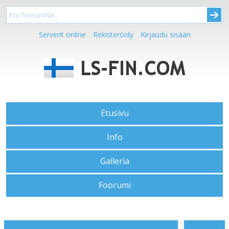
Serverit online
Rekisteröidy
Kirjaudu sisään
Etusivu
Info
Galleria
Foorumi