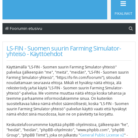
PIKALINKIT
E
Foorumin etusivu
t
s
LS-FIN - Suomen suurin Farming Simulator-
yhteisö - Käyttöehdot
i
Käyttämällä "LS-FIN - Suomen suurin Farming Simulator-yhteisö"
palvelua (jälkeenpäin "me", "meitä", "meidän", "LS-FIN - Suomen suurin
Farming Simulator-yhteisö", "https://ls-fin.com/foorumi"), sitoudut
noudattamaan seuraavia ehtoja. Mikäli et hyväksy näitä ehtoja, älä
rekisteröidy ja/tai käytä "LS-FIN - Suomen suurin Farming Simulator-
yhteisö"-palvelua. Me voimme muuttaa näitä ehtoja koska tahansa ja
teemme parhaamme informoidaksemme sinua. On kuitenkin
suositeltavaa lukea nämä ehdot säännöllisesti, koska "LS-FIN - Suomen
suurin Farming Simulator-yhteisö"-palvelun käyttö vaatii että hyväksyt
nämä ehdot siinä muodossa, kuin ne on päivitetty tai korjattu.
Keskustelufoorumimme käyttää phpBB-ohjelmistoa, (jälkeenpäin "he",
"heidät", "heidän", "phpBB-ohjelmisto", "www.phpbb.com", "phpBB
Group", "phpBB Tiimit"), joka on julkaistu "
General Public License v2
" -