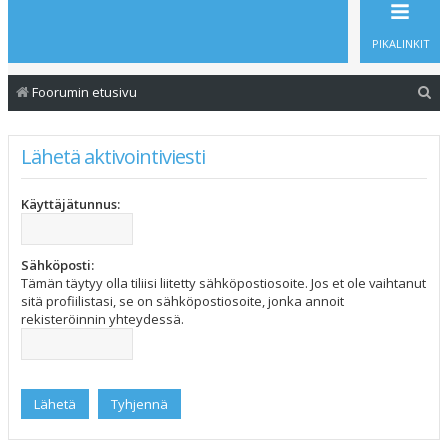
PIKALINKIT
E
Foorumin etusivu
t
s
Lähetä aktivointiviesti
i
Käyttäjätunnus:
Sähköposti:
Tämän täytyy olla tiliisi liitetty sähköpostiosoite. Jos et ole vaihtanut
sitä profiilistasi, se on sähköpostiosoite, jonka annoit
rekisteröinnin yhteydessä.