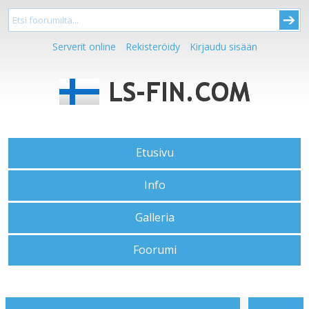
Serverit online
Rekisteröidy
Kirjaudu sisään
Etusivu
Info
Galleria
Foorumi