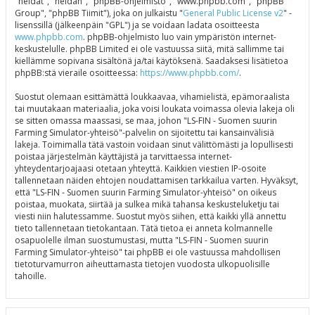
"heidät", "heidän", "phpBB-ohjelmisto", "www.phpbb.com", "phpBB
Group", "phpBB Tiimit"), joka on julkaistu "
General Public License v2
" -
lisenssillä (jälkeenpäin "GPL") ja se voidaan ladata osoitteesta
www.phpbb.com
. phpBB-ohjelmisto luo vain ympäristön internet-
keskustelulle. phpBB Limited ei ole vastuussa siitä, mitä sallimme tai
kiellämme sopivana sisältönä ja/tai käytöksenä. Saadaksesi lisätietoa
phpBB:stä vieraile osoitteessa:
https://www.phpbb.com/
.
Suostut olemaan esittämättä loukkaavaa, vihamielistä, epämoraalista
tai muutakaan materiaalia, joka voisi loukata voimassa olevia lakeja oli
se sitten omassa maassasi, se maa, johon "LS-FIN - Suomen suurin
Farming Simulator-yhteisö"-palvelin on sijoitettu tai kansainvälisiä
lakeja. Toimimalla tätä vastoin voidaan sinut välittömästi ja lopullisesti
poistaa järjestelmän käyttäjistä ja tarvittaessa internet-
yhteydentarjoajaasi otetaan yhteyttä. Kaikkien viestien IP-osoite
tallennetaan näiden ehtojen noudattamisen tarkkailua varten. Hyväksyt,
että "LS-FIN - Suomen suurin Farming Simulator-yhteisö" on oikeus
poistaa, muokata, siirtää ja sulkea mikä tahansa keskusteluketju tai
viesti niin halutessamme. Suostut myös siihen, että kaikki yllä annettu
tieto tallennetaan tietokantaan. Tätä tietoa ei anneta kolmannelle
osapuolelle ilman suostumustasi, mutta "LS-FIN - Suomen suurin
Farming Simulator-yhteisö" tai phpBB ei ole vastuussa mahdollisen
tietoturvamurron aiheuttamasta tietojen vuodosta ulkopuolisille
tahoille.