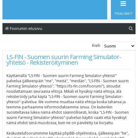
PIKALINKIT
E
Foorumin etusivu
t
s
Kieli:
i
LS-FIN - Suomen suurin Farming Simulator-
yhteisö - Rekisteröityminen
Käyttämällä "LS-FIN - Suomen suurin Farming Simulator-yhteisö"
palvelua (jälkeenpäin "me", "meitä", "meidän", "LS-FIN - Suomen suurin
Farming Simulator-yhteisö", "https://ls-fin.com/foorumi"), sitoudut
noudattamaan seuraavia ehtoja. Mikäli et hyväksy näitä ehtoja, älä
rekisteröidy ja/tai käytä "LS-FIN - Suomen suurin Farming Simulator-
yhteisö"-palvelua. Me voimme muuttaa näitä ehtoja koska tahansa ja
teemme parhaamme informoidaksemme sinua. On kuitenkin
suositeltavaa lukea nämä ehdot säännöllisesti, koska "LS-FIN - Suomen
suurin Farming Simulator-yhteisö"-palvelun käyttö vaatii että hyväksyt
nämä ehdot siinä muodossa, kuin ne on päivitetty tai korjattu.
Keskustelufoorumimme käyttää phpBB-ohjelmistoa, (jälkeenpäin "he",