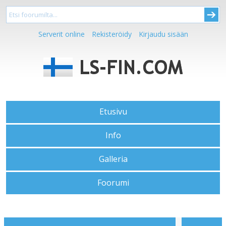
Serverit online
Rekisteröidy
Kirjaudu sisään
Etusivu
Info
Galleria
Foorumi