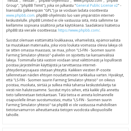
"heidät", "heidän", "phpBB-ohjelmisto", "www.phpbb.com", "phpBB
Group", "phpBB Tiimit"), joka on julkaistu "
General Public License v2
" -
lisenssillä (jälkeenpäin "GPL") ja se voidaan ladata osoitteesta
www.phpbb.com
. phpBB-ohjelmisto luo vain ympäristön internet-
keskustelulle. phpBB Limited ei ole vastuussa siitä, mitä sallimme tai
kiellämme sopivana sisältönä ja/tai käytöksenä. Saadaksesi lisätietoa
phpBB:stä vieraile osoitteessa:
https://www.phpbb.com/
.
Suostut olemaan esittämättä loukkaavaa, vihamielistä, epämoraalista
tai muutakaan materiaalia, joka voisi loukata voimassa olevia lakeja oli
se sitten omassa maassasi, se maa, johon "LS-FIN - Suomen suurin
Farming Simulator-yhteisö"-palvelin on sijoitettu tai kansainvälisiä
lakeja. Toimimalla tätä vastoin voidaan sinut välittömästi ja lopullisesti
poistaa järjestelmän käyttäjistä ja tarvittaessa internet-
yhteydentarjoajaasi otetaan yhteyttä. Kaikkien viestien IP-osoite
tallennetaan näiden ehtojen noudattamisen tarkkailua varten. Hyväksyt,
että "LS-FIN - Suomen suurin Farming Simulator-yhteisö" on oikeus
poistaa, muokata, siirtää ja sulkea mikä tahansa keskusteluketju tai
viesti niin halutessamme. Suostut myös siihen, että kaikki yllä annettu
tieto tallennetaan tietokantaan. Tätä tietoa ei anneta kolmannelle
osapuolelle ilman suostumustasi, mutta "LS-FIN - Suomen suurin
Farming Simulator-yhteisö" tai phpBB ei ole vastuussa mahdollisen
tietoturvamurron aiheuttamasta tietojen vuodosta ulkopuolisille
tahoille.