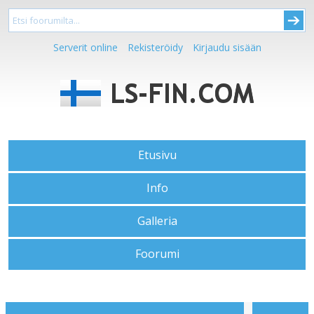
Serverit online
Rekisteröidy
Kirjaudu sisään
Etusivu
Info
Galleria
Foorumi