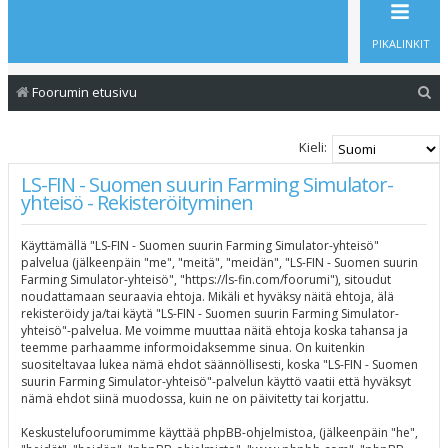
PIKALINKIT
E
Foorumin etusivu
t
s
Kieli:
i
LS-FIN - Suomen suurin Farming Simulator-
yhteisö - Rekisteröityminen
Käyttämällä "LS-FIN - Suomen suurin Farming Simulator-yhteisö"
palvelua (jälkeenpäin "me", "meitä", "meidän", "LS-FIN - Suomen suurin
Farming Simulator-yhteisö", "https://ls-fin.com/foorumi"), sitoudut
noudattamaan seuraavia ehtoja. Mikäli et hyväksy näitä ehtoja, älä
rekisteröidy ja/tai käytä "LS-FIN - Suomen suurin Farming Simulator-
yhteisö"-palvelua. Me voimme muuttaa näitä ehtoja koska tahansa ja
teemme parhaamme informoidaksemme sinua. On kuitenkin
suositeltavaa lukea nämä ehdot säännöllisesti, koska "LS-FIN - Suomen
suurin Farming Simulator-yhteisö"-palvelun käyttö vaatii että hyväksyt
nämä ehdot siinä muodossa, kuin ne on päivitetty tai korjattu.
Keskustelufoorumimme käyttää phpBB-ohjelmistoa, (jälkeenpäin "he",