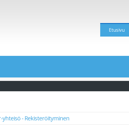
Etusivu
-yhteisö - Rekisteröityminen