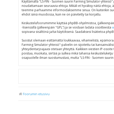
Käyttämällä "LS-FIN - Suomen suurin Farming Simulator-yhteisö" p
noudattamaan seuraavia ehtoja. Mikäli et hyväksy näitä ehtoja, 
teemme parhaamme informoidaksemme sinua. On kuitenkin suosite
ehdot siinä muodossa, kuin ne on päivitetty tai korjattu.
Keskustelufoorumimme käyttää phpBB-ohjelmistoa, (jälkeenpäin 
-lisenssillä (jälkeenpäin "GPL") ja se voidaan ladata osoitteesta
w
sopivana sisältönä ja/tai käytöksenä. Saadaksesi lisätietoa phpB
Suostut olemaan esittämättä loukkaavaa, vihamielistä, epämoraal
Farming Simulator-yhteisö"-palvelin on sijoitettu tai kansainvälisi
yhteydentarjoajaasi otetaan yhteyttä. Kaikkien viestien IP-osoit
poistaa, muokata, siirtää ja sulkea mikä tahansa keskusteluketju t
osapuolelle ilman suostumustasi, mutta "LS-FIN - Suomen suurin 
Foorumin etusivu