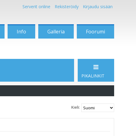
Serverit online
Rekisteröidy
Kirjaudu sisään
Info
Galleria
Foorumi
PIKALINKIT
Kieli: