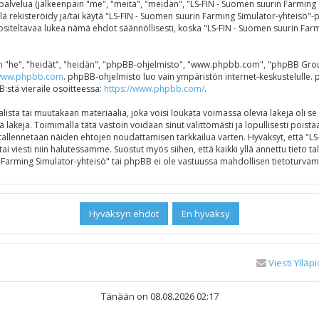
alvelua (jälkeenpäin "me", "meitä", "meidän", "LS-FIN - Suomen suurin Farming Si
älä rekisteröidy ja/tai käytä "LS-FIN - Suomen suurin Farming Simulator-yhteisö
ltavaa lukea nämä ehdot säännöllisesti, koska "LS-FIN - Suomen suurin Farmin
"he", "heidät", "heidän", "phpBB-ohjelmisto", "www.phpbb.com", "phpBB Group",
ww.phpbb.com
. phpBB-ohjelmisto luo vain ympäristön internet-keskustelulle. 
B:stä vieraile osoitteessa:
https://www.phpbb.com/
.
ista tai muutakaan materiaalia, joka voisi loukata voimassa olevia lakeja oli s
ä lakeja. Toimimalla tätä vastoin voidaan sinut välittömästi ja lopullisesti poistaa
e tallennetaan näiden ehtojen noudattamisen tarkkailua varten. Hyväksyt, että "
ai viesti niin halutessamme. Suostut myös siihen, että kaikki yllä annettu tieto 
Farming Simulator-yhteisö" tai phpBB ei ole vastuussa mahdollisen tietoturvamu
Viesti Ylläpi
Tänään on 08.08.2026 02:17