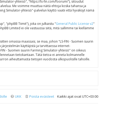
mulator-yhteisö", "https://ls-fin.com/foorumi"), sitoudut
"-palvelua. Me voimme muuttaa näitä ehtoja koska tahansa ja
g Simulator-yhteisö"-palvelun käyttö vaatii että hyväksyt nämä
 "phpBB Tiimit"), joka on julkaistu "
General Public License v2
"
phpBB Limited ei ole vastuussa siitä, mitä sallimme tai kiellämme
e sitten omassa maassasi, se maa, johon "LS-FIN - Suomen suurin
 järjestelmän käyttäjistä ja tarvittaessa internet-
LS-FIN - Suomen suurin Farming Simulator-yhteisö" on oikeus
tallennetaan tietokantaan. Tätä tietoa ei anneta kolmannelle
rron aiheuttamasta tietojen vuodosta ulkopuolisille tahoille.
dolle
UKK
Poista evästeet
Kaikki ajat ovat
UTC+03:00