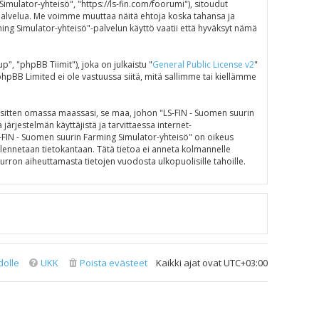
mulator-yhteisö", "https://ls-fin.com/foorumi"), sitoudut
"-palvelua. Me voimme muuttaa näitä ehtoja koska tahansa ja
g Simulator-yhteisö"-palvelun käyttö vaatii että hyväksyt nämä
 "phpBB Tiimit"), joka on julkaistu "
General Public License v2
"
phpBB Limited ei ole vastuussa siitä, mitä sallimme tai kiellämme
e sitten omassa maassasi, se maa, johon "LS-FIN - Suomen suurin
 järjestelmän käyttäjistä ja tarvittaessa internet-
LS-FIN - Suomen suurin Farming Simulator-yhteisö" on oikeus
tallennetaan tietokantaan. Tätä tietoa ei anneta kolmannelle
rron aiheuttamasta tietojen vuodosta ulkopuolisille tahoille.
dolle
UKK
Poista evästeet
Kaikki ajat ovat
UTC+03:00