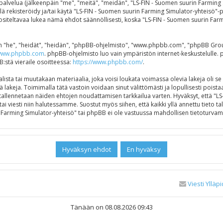
alvelua (jälkeenpäin "me", "meitä", "meidän", "LS-FIN - Suomen suurin Farming Si
älä rekisteröidy ja/tai käytä "LS-FIN - Suomen suurin Farming Simulator-yhteisö
ltavaa lukea nämä ehdot säännöllisesti, koska "LS-FIN - Suomen suurin Farmin
"he", "heidät", "heidän", "phpBB-ohjelmisto", "www.phpbb.com", "phpBB Group",
ww.phpbb.com
. phpBB-ohjelmisto luo vain ympäristön internet-keskustelulle. 
B:stä vieraile osoitteessa:
https://www.phpbb.com/
.
ista tai muutakaan materiaalia, joka voisi loukata voimassa olevia lakeja oli s
ä lakeja. Toimimalla tätä vastoin voidaan sinut välittömästi ja lopullisesti poistaa
e tallennetaan näiden ehtojen noudattamisen tarkkailua varten. Hyväksyt, että "
ai viesti niin halutessamme. Suostut myös siihen, että kaikki yllä annettu tieto 
Farming Simulator-yhteisö" tai phpBB ei ole vastuussa mahdollisen tietoturvamu
Viesti Ylläpi
Tänään on 08.08.2026 09:43