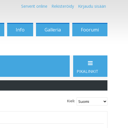
Serverit online
Rekisteröidy
Kirjaudu sisään
Info
Galleria
Foorumi
PIKALINKIT
Kieli: