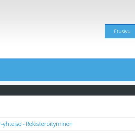
Etusivu
-yhteisö - Rekisteröityminen