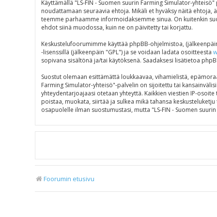
Käyttämällä "LS-FIN - Suomen suurin Farming Simulator-yhteisö" p
noudattamaan seuraavia ehtoja. Mikäli et hyväksy näitä ehtoja, 
teemme parhaamme informoidaksemme sinua. On kuitenkin suosite
ehdot siinä muodossa, kuin ne on päivitetty tai korjattu.
Keskustelufoorumimme käyttää phpBB-ohjelmistoa, (jälkeenpäin 
-lisenssillä (jälkeenpäin "GPL") ja se voidaan ladata osoitteesta
w
sopivana sisältönä ja/tai käytöksenä. Saadaksesi lisätietoa phpB
Suostut olemaan esittämättä loukkaavaa, vihamielistä, epämoraal
Farming Simulator-yhteisö"-palvelin on sijoitettu tai kansainvälisi
yhteydentarjoajaasi otetaan yhteyttä. Kaikkien viestien IP-osoit
poistaa, muokata, siirtää ja sulkea mikä tahansa keskusteluketju t
osapuolelle ilman suostumustasi, mutta "LS-FIN - Suomen suurin 
Foorumin etusivu