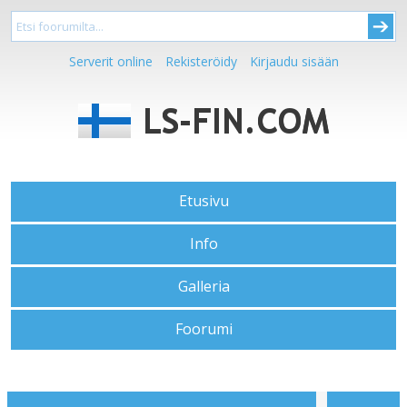
Serverit online
Rekisteröidy
Kirjaudu sisään
Etusivu
Info
Galleria
Foorumi