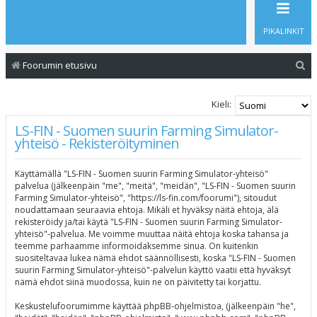
PIKALINKIT
E
Foorumin etusivu
t
s
Kieli:
i
LS-FIN - Suomen suurin Farming Simulator-
yhteisö - Rekisteröityminen
Käyttämällä "LS-FIN - Suomen suurin Farming Simulator-yhteisö"
palvelua (jälkeenpäin "me", "meitä", "meidän", "LS-FIN - Suomen suurin
Farming Simulator-yhteisö", "https://ls-fin.com/foorumi"), sitoudut
noudattamaan seuraavia ehtoja. Mikäli et hyväksy näitä ehtoja, älä
rekisteröidy ja/tai käytä "LS-FIN - Suomen suurin Farming Simulator-
yhteisö"-palvelua. Me voimme muuttaa näitä ehtoja koska tahansa ja
teemme parhaamme informoidaksemme sinua. On kuitenkin
suositeltavaa lukea nämä ehdot säännöllisesti, koska "LS-FIN - Suomen
suurin Farming Simulator-yhteisö"-palvelun käyttö vaatii että hyväksyt
nämä ehdot siinä muodossa, kuin ne on päivitetty tai korjattu.
Keskustelufoorumimme käyttää phpBB-ohjelmistoa, (jälkeenpäin "he",