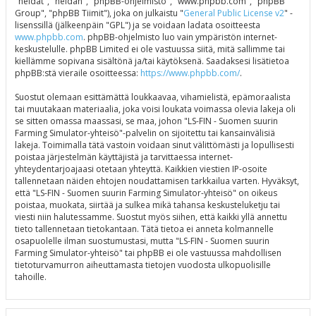
"heidät", "heidän", "phpBB-ohjelmisto", "www.phpbb.com", "phpBB
Group", "phpBB Tiimit"), joka on julkaistu "
General Public License v2
" -
lisenssillä (jälkeenpäin "GPL") ja se voidaan ladata osoitteesta
www.phpbb.com
. phpBB-ohjelmisto luo vain ympäristön internet-
keskustelulle. phpBB Limited ei ole vastuussa siitä, mitä sallimme tai
kiellämme sopivana sisältönä ja/tai käytöksenä. Saadaksesi lisätietoa
phpBB:stä vieraile osoitteessa:
https://www.phpbb.com/
.
Suostut olemaan esittämättä loukkaavaa, vihamielistä, epämoraalista
tai muutakaan materiaalia, joka voisi loukata voimassa olevia lakeja oli
se sitten omassa maassasi, se maa, johon "LS-FIN - Suomen suurin
Farming Simulator-yhteisö"-palvelin on sijoitettu tai kansainvälisiä
lakeja. Toimimalla tätä vastoin voidaan sinut välittömästi ja lopullisesti
poistaa järjestelmän käyttäjistä ja tarvittaessa internet-
yhteydentarjoajaasi otetaan yhteyttä. Kaikkien viestien IP-osoite
tallennetaan näiden ehtojen noudattamisen tarkkailua varten. Hyväksyt,
että "LS-FIN - Suomen suurin Farming Simulator-yhteisö" on oikeus
poistaa, muokata, siirtää ja sulkea mikä tahansa keskusteluketju tai
viesti niin halutessamme. Suostut myös siihen, että kaikki yllä annettu
tieto tallennetaan tietokantaan. Tätä tietoa ei anneta kolmannelle
osapuolelle ilman suostumustasi, mutta "LS-FIN - Suomen suurin
Farming Simulator-yhteisö" tai phpBB ei ole vastuussa mahdollisen
tietoturvamurron aiheuttamasta tietojen vuodosta ulkopuolisille
tahoille.