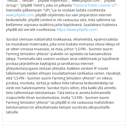
"heidät", "heidän", "phpBB-ohjelmisto", "www.phpbb.com", "phpBB
Group", "phpBB Tiimit"), joka on julkaistu "
General Public License v2
" -
lisenssillä (jälkeenpäin "GPL") ja se voidaan ladata osoitteesta
www.phpbb.com
. phpBB-ohjelmisto luo vain ympäristön internet-
keskustelulle. phpBB Limited ei ole vastuussa siitä, mitä sallimme tai
kiellämme sopivana sisältönä ja/tai käytöksenä. Saadaksesi lisätietoa
phpBB:stä vieraile osoitteessa:
https://www.phpbb.com/
.
Suostut olemaan esittämättä loukkaavaa, vihamielistä, epämoraalista
tai muutakaan materiaalia, joka voisi loukata voimassa olevia lakeja oli
se sitten omassa maassasi, se maa, johon "LS-FIN - Suomen suurin
Farming Simulator-yhteisö"-palvelin on sijoitettu tai kansainvälisiä
lakeja. Toimimalla tätä vastoin voidaan sinut välittömästi ja lopullisesti
poistaa järjestelmän käyttäjistä ja tarvittaessa internet-
yhteydentarjoajaasi otetaan yhteyttä. Kaikkien viestien IP-osoite
tallennetaan näiden ehtojen noudattamisen tarkkailua varten. Hyväksyt,
että "LS-FIN - Suomen suurin Farming Simulator-yhteisö" on oikeus
poistaa, muokata, siirtää ja sulkea mikä tahansa keskusteluketju tai
viesti niin halutessamme. Suostut myös siihen, että kaikki yllä annettu
tieto tallennetaan tietokantaan. Tätä tietoa ei anneta kolmannelle
osapuolelle ilman suostumustasi, mutta "LS-FIN - Suomen suurin
Farming Simulator-yhteisö" tai phpBB ei ole vastuussa mahdollisen
tietoturvamurron aiheuttamasta tietojen vuodosta ulkopuolisille
tahoille.