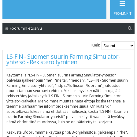
PIKALINKIT
E
Foorumin etusivu
t
s
Kieli:
i
LS-FIN - Suomen suurin Farming Simulator-
yhteisö - Rekisteröityminen
Käyttämällä "LS-FIN - Suomen suurin Farming Simulator-yhteisö"
palvelua (jälkeenpäin "me", "meitä", "meidän", "LS-FIN - Suomen suurin
Farming Simulator-yhteisö", "https://ls-fin.com/foorumi"), sitoudut
noudattamaan seuraavia ehtoja. Mikäli et hyväksy näitä ehtoja, älä
rekisteröidy ja/tai käytä "LS-FIN - Suomen suurin Farming Simulator-
yhteisö"-palvelua. Me voimme muuttaa näitä ehtoja koska tahansa ja
teemme parhaamme informoidaksemme sinua. On kuitenkin
suositeltavaa lukea nämä ehdot säännöllisesti, koska "LS-FIN - Suomen
suurin Farming Simulator-yhteisö"-palvelun käyttö vaatii että hyväksyt
nämä ehdot siinä muodossa, kuin ne on päivitetty tai korjattu.
Keskustelufoorumimme käyttää phpBB-ohjelmistoa, (jälkeenpäin "he",