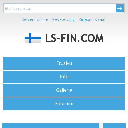
Serverit online
Rekisteröidy
Kirjaudu sisään
Etusivu
Info
Galleria
Foorumi