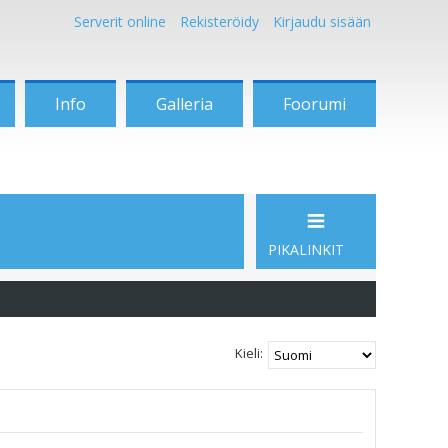
Serverit online
Rekisteröidy
Kirjaudu sisään
Info
Galleria
Foorumi
PIKALINKIT
Kieli: