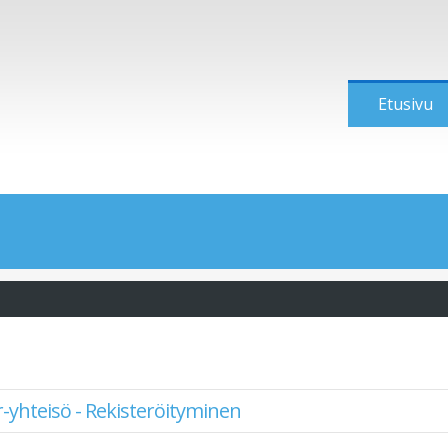
Etusivu
-yhteisö - Rekisteröityminen