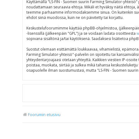
Käyttämällä "LS-FIN - Suomen suurin Farming Simulator-yhteisö" p
noudattamaan seuraavia ehtoja. Mikäli et hyväksy näitä ehtoja, 
teemme parhaamme informoidaksemme sinua. On kuitenkin suosite
ehdot siinä muodossa, kuin ne on päivitetty tai korjattu.
Keskustelufoorumimme käyttää phpBB-ohjelmistoa, (jälkeenpäin 
-lisenssillä (jälkeenpäin "GPL") ja se voidaan ladata osoitteesta
w
sopivana sisältönä ja/tai käytöksenä. Saadaksesi lisätietoa phpB
Suostut olemaan esittämättä loukkaavaa, vihamielistä, epämoraal
Farming Simulator-yhteisö"-palvelin on sijoitettu tai kansainvälisi
yhteydentarjoajaasi otetaan yhteyttä. Kaikkien viestien IP-osoit
poistaa, muokata, siirtää ja sulkea mikä tahansa keskusteluketju t
osapuolelle ilman suostumustasi, mutta "LS-FIN - Suomen suurin 
Foorumin etusivu