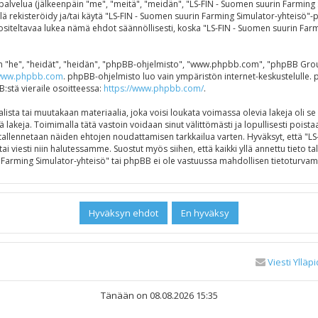
alvelua (jälkeenpäin "me", "meitä", "meidän", "LS-FIN - Suomen suurin Farming Si
älä rekisteröidy ja/tai käytä "LS-FIN - Suomen suurin Farming Simulator-yhteisö
ltavaa lukea nämä ehdot säännöllisesti, koska "LS-FIN - Suomen suurin Farmin
"he", "heidät", "heidän", "phpBB-ohjelmisto", "www.phpbb.com", "phpBB Group",
ww.phpbb.com
. phpBB-ohjelmisto luo vain ympäristön internet-keskustelulle. 
B:stä vieraile osoitteessa:
https://www.phpbb.com/
.
ista tai muutakaan materiaalia, joka voisi loukata voimassa olevia lakeja oli s
ä lakeja. Toimimalla tätä vastoin voidaan sinut välittömästi ja lopullisesti poistaa
e tallennetaan näiden ehtojen noudattamisen tarkkailua varten. Hyväksyt, että "
ai viesti niin halutessamme. Suostut myös siihen, että kaikki yllä annettu tieto 
Farming Simulator-yhteisö" tai phpBB ei ole vastuussa mahdollisen tietoturvamu
Viesti Ylläpi
Tänään on 08.08.2026 15:35