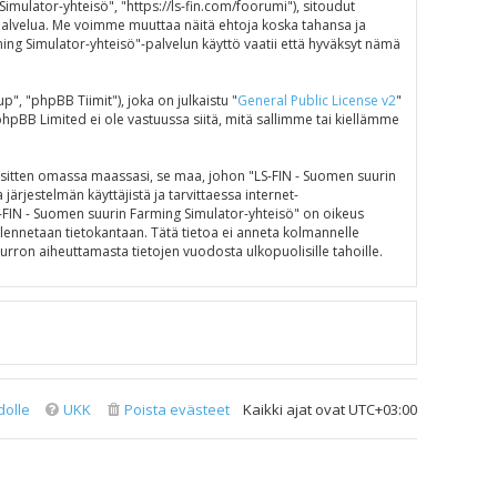
mulator-yhteisö", "https://ls-fin.com/foorumi"), sitoudut
"-palvelua. Me voimme muuttaa näitä ehtoja koska tahansa ja
g Simulator-yhteisö"-palvelun käyttö vaatii että hyväksyt nämä
 "phpBB Tiimit"), joka on julkaistu "
General Public License v2
"
phpBB Limited ei ole vastuussa siitä, mitä sallimme tai kiellämme
e sitten omassa maassasi, se maa, johon "LS-FIN - Suomen suurin
 järjestelmän käyttäjistä ja tarvittaessa internet-
LS-FIN - Suomen suurin Farming Simulator-yhteisö" on oikeus
tallennetaan tietokantaan. Tätä tietoa ei anneta kolmannelle
rron aiheuttamasta tietojen vuodosta ulkopuolisille tahoille.
dolle
UKK
Poista evästeet
Kaikki ajat ovat
UTC+03:00