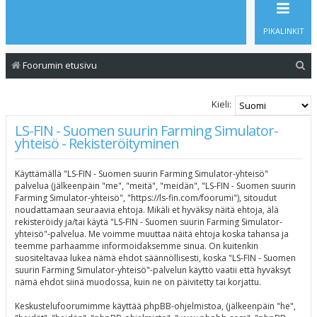
PIKALINKIT
E
Foorumin etusivu
t
s
Kieli:
i
LS-FIN - Suomen suurin Farming Simulator-
yhteisö - Rekisteröityminen
Käyttämällä "LS-FIN - Suomen suurin Farming Simulator-yhteisö"
palvelua (jälkeenpäin "me", "meitä", "meidän", "LS-FIN - Suomen suurin
Farming Simulator-yhteisö", "https://ls-fin.com/foorumi"), sitoudut
noudattamaan seuraavia ehtoja. Mikäli et hyväksy näitä ehtoja, älä
rekisteröidy ja/tai käytä "LS-FIN - Suomen suurin Farming Simulator-
yhteisö"-palvelua. Me voimme muuttaa näitä ehtoja koska tahansa ja
teemme parhaamme informoidaksemme sinua. On kuitenkin
suositeltavaa lukea nämä ehdot säännöllisesti, koska "LS-FIN - Suomen
suurin Farming Simulator-yhteisö"-palvelun käyttö vaatii että hyväksyt
nämä ehdot siinä muodossa, kuin ne on päivitetty tai korjattu.
Keskustelufoorumimme käyttää phpBB-ohjelmistoa, (jälkeenpäin "he",