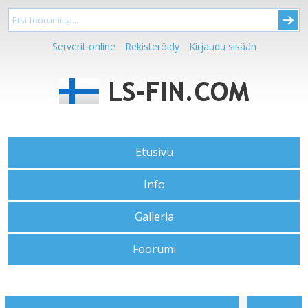
Serverit online
Rekisteröidy
Kirjaudu sisään
Etusivu
Info
Galleria
Foorumi