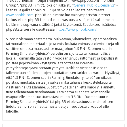
"heidät", "heidän", "phpBB-ohjelmisto", "www.phpbb.com", "phpBB
Group", "phpBB Tiimit"), joka on julkaistu "
General Public License v2
" -
lisenssillä (jälkeenpäin "GPL") ja se voidaan ladata osoitteesta
www.phpbb.com
. phpBB-ohjelmisto luo vain ympäristön internet-
keskustelulle. phpBB Limited ei ole vastuussa siitä, mitä sallimme tai
kiellämme sopivana sisältönä ja/tai käytöksenä. Saadaksesi lisätietoa
phpBB:stä vieraile osoitteessa:
https://www.phpbb.com/
.
Suostut olemaan esittämättä loukkaavaa, vihamielistä, epämoraalista
tai muutakaan materiaalia, joka voisi loukata voimassa olevia lakeja oli
se sitten omassa maassasi, se maa, johon "LS-FIN - Suomen suurin
Farming Simulator-yhteisö"-palvelin on sijoitettu tai kansainvälisiä
lakeja. Toimimalla tätä vastoin voidaan sinut välittömästi ja lopullisesti
poistaa järjestelmän käyttäjistä ja tarvittaessa internet-
yhteydentarjoajaasi otetaan yhteyttä. Kaikkien viestien IP-osoite
tallennetaan näiden ehtojen noudattamisen tarkkailua varten. Hyväksyt,
että "LS-FIN - Suomen suurin Farming Simulator-yhteisö" on oikeus
poistaa, muokata, siirtää ja sulkea mikä tahansa keskusteluketju tai
viesti niin halutessamme. Suostut myös siihen, että kaikki yllä annettu
tieto tallennetaan tietokantaan. Tätä tietoa ei anneta kolmannelle
osapuolelle ilman suostumustasi, mutta "LS-FIN - Suomen suurin
Farming Simulator-yhteisö" tai phpBB ei ole vastuussa mahdollisen
tietoturvamurron aiheuttamasta tietojen vuodosta ulkopuolisille
tahoille.