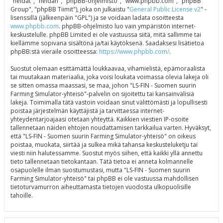
"heidät", "heidän", "phpBB-ohjelmisto", "www.phpbb.com", "phpBB
Group", "phpBB Tiimit"), joka on julkaistu "
General Public License v2
" -
lisenssillä (jälkeenpäin "GPL") ja se voidaan ladata osoitteesta
www.phpbb.com
. phpBB-ohjelmisto luo vain ympäristön internet-
keskustelulle. phpBB Limited ei ole vastuussa siitä, mitä sallimme tai
kiellämme sopivana sisältönä ja/tai käytöksenä. Saadaksesi lisätietoa
phpBB:stä vieraile osoitteessa:
https://www.phpbb.com/
.
Suostut olemaan esittämättä loukkaavaa, vihamielistä, epämoraalista
tai muutakaan materiaalia, joka voisi loukata voimassa olevia lakeja oli
se sitten omassa maassasi, se maa, johon "LS-FIN - Suomen suurin
Farming Simulator-yhteisö"-palvelin on sijoitettu tai kansainvälisiä
lakeja. Toimimalla tätä vastoin voidaan sinut välittömästi ja lopullisesti
poistaa järjestelmän käyttäjistä ja tarvittaessa internet-
yhteydentarjoajaasi otetaan yhteyttä. Kaikkien viestien IP-osoite
tallennetaan näiden ehtojen noudattamisen tarkkailua varten. Hyväksyt,
että "LS-FIN - Suomen suurin Farming Simulator-yhteisö" on oikeus
poistaa, muokata, siirtää ja sulkea mikä tahansa keskusteluketju tai
viesti niin halutessamme. Suostut myös siihen, että kaikki yllä annettu
tieto tallennetaan tietokantaan. Tätä tietoa ei anneta kolmannelle
osapuolelle ilman suostumustasi, mutta "LS-FIN - Suomen suurin
Farming Simulator-yhteisö" tai phpBB ei ole vastuussa mahdollisen
tietoturvamurron aiheuttamasta tietojen vuodosta ulkopuolisille
tahoille.