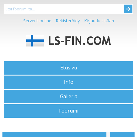
Serverit online
Rekisteröidy
Kirjaudu sisään
Etusivu
Info
Galleria
Foorumi