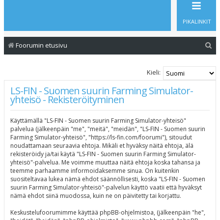
PIKALINKIT
E
Foorumin etusivu
t
s
Kieli:
i
LS-FIN - Suomen suurin Farming Simulator-
yhteisö - Rekisteröityminen
Käyttämällä "LS-FIN - Suomen suurin Farming Simulator-yhteisö"
palvelua (jälkeenpäin "me", "meitä", "meidän", "LS-FIN - Suomen suurin
Farming Simulator-yhteisö", "https://ls-fin.com/foorumi"), sitoudut
noudattamaan seuraavia ehtoja. Mikäli et hyväksy näitä ehtoja, älä
rekisteröidy ja/tai käytä "LS-FIN - Suomen suurin Farming Simulator-
yhteisö"-palvelua. Me voimme muuttaa näitä ehtoja koska tahansa ja
teemme parhaamme informoidaksemme sinua. On kuitenkin
suositeltavaa lukea nämä ehdot säännöllisesti, koska "LS-FIN - Suomen
suurin Farming Simulator-yhteisö"-palvelun käyttö vaatii että hyväksyt
nämä ehdot siinä muodossa, kuin ne on päivitetty tai korjattu.
Keskustelufoorumimme käyttää phpBB-ohjelmistoa, (jälkeenpäin "he",