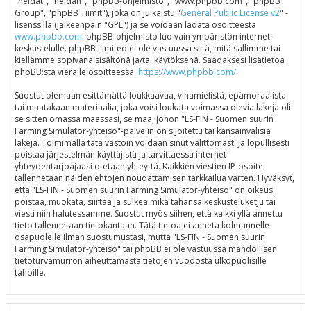
"heidät", "heidän", "phpBB-ohjelmisto", "www.phpbb.com", "phpBB
Group", "phpBB Tiimit"), joka on julkaistu "
General Public License v2
" -
lisenssillä (jälkeenpäin "GPL") ja se voidaan ladata osoitteesta
www.phpbb.com
. phpBB-ohjelmisto luo vain ympäristön internet-
keskustelulle. phpBB Limited ei ole vastuussa siitä, mitä sallimme tai
kiellämme sopivana sisältönä ja/tai käytöksenä. Saadaksesi lisätietoa
phpBB:stä vieraile osoitteessa:
https://www.phpbb.com/
.
Suostut olemaan esittämättä loukkaavaa, vihamielistä, epämoraalista
tai muutakaan materiaalia, joka voisi loukata voimassa olevia lakeja oli
se sitten omassa maassasi, se maa, johon "LS-FIN - Suomen suurin
Farming Simulator-yhteisö"-palvelin on sijoitettu tai kansainvälisiä
lakeja. Toimimalla tätä vastoin voidaan sinut välittömästi ja lopullisesti
poistaa järjestelmän käyttäjistä ja tarvittaessa internet-
yhteydentarjoajaasi otetaan yhteyttä. Kaikkien viestien IP-osoite
tallennetaan näiden ehtojen noudattamisen tarkkailua varten. Hyväksyt,
että "LS-FIN - Suomen suurin Farming Simulator-yhteisö" on oikeus
poistaa, muokata, siirtää ja sulkea mikä tahansa keskusteluketju tai
viesti niin halutessamme. Suostut myös siihen, että kaikki yllä annettu
tieto tallennetaan tietokantaan. Tätä tietoa ei anneta kolmannelle
osapuolelle ilman suostumustasi, mutta "LS-FIN - Suomen suurin
Farming Simulator-yhteisö" tai phpBB ei ole vastuussa mahdollisen
tietoturvamurron aiheuttamasta tietojen vuodosta ulkopuolisille
tahoille.