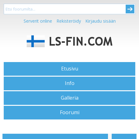
Serverit online
Rekisteröidy
Kirjaudu sisään
Etusivu
Info
Galleria
Foorumi