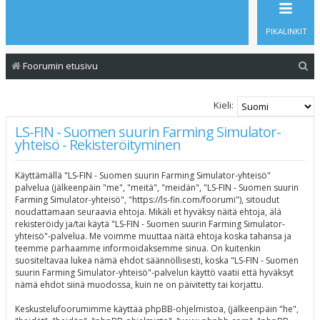
PIKALINKIT
E
Foorumin etusivu
t
s
Kieli:
i
LS-FIN - Suomen suurin Farming Simulator-
yhteisö - Rekisteröityminen
Käyttämällä "LS-FIN - Suomen suurin Farming Simulator-yhteisö"
palvelua (jälkeenpäin "me", "meitä", "meidän", "LS-FIN - Suomen suurin
Farming Simulator-yhteisö", "https://ls-fin.com/foorumi"), sitoudut
noudattamaan seuraavia ehtoja. Mikäli et hyväksy näitä ehtoja, älä
rekisteröidy ja/tai käytä "LS-FIN - Suomen suurin Farming Simulator-
yhteisö"-palvelua. Me voimme muuttaa näitä ehtoja koska tahansa ja
teemme parhaamme informoidaksemme sinua. On kuitenkin
suositeltavaa lukea nämä ehdot säännöllisesti, koska "LS-FIN - Suomen
suurin Farming Simulator-yhteisö"-palvelun käyttö vaatii että hyväksyt
nämä ehdot siinä muodossa, kuin ne on päivitetty tai korjattu.
Keskustelufoorumimme käyttää phpBB-ohjelmistoa, (jälkeenpäin "he",