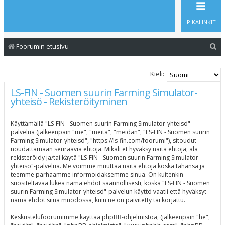
PIKALINKIT
E
Foorumin etusivu
t
s
Kieli:
i
LS-FIN - Suomen suurin Farming Simulator-
yhteisö - Rekisteröityminen
Käyttämällä "LS-FIN - Suomen suurin Farming Simulator-yhteisö"
palvelua (jälkeenpäin "me", "meitä", "meidän", "LS-FIN - Suomen suurin
Farming Simulator-yhteisö", "https://ls-fin.com/foorumi"), sitoudut
noudattamaan seuraavia ehtoja. Mikäli et hyväksy näitä ehtoja, älä
rekisteröidy ja/tai käytä "LS-FIN - Suomen suurin Farming Simulator-
yhteisö"-palvelua. Me voimme muuttaa näitä ehtoja koska tahansa ja
teemme parhaamme informoidaksemme sinua. On kuitenkin
suositeltavaa lukea nämä ehdot säännöllisesti, koska "LS-FIN - Suomen
suurin Farming Simulator-yhteisö"-palvelun käyttö vaatii että hyväksyt
nämä ehdot siinä muodossa, kuin ne on päivitetty tai korjattu.
Keskustelufoorumimme käyttää phpBB-ohjelmistoa, (jälkeenpäin "he",