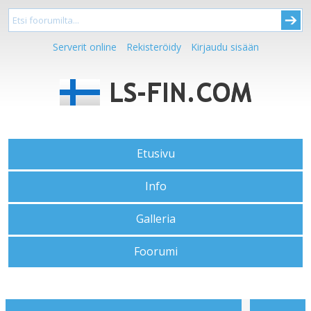
Serverit online
Rekisteröidy
Kirjaudu sisään
Etusivu
Info
Galleria
Foorumi