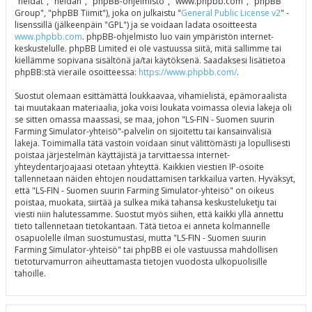
"heidät", "heidän", "phpBB-ohjelmisto", "www.phpbb.com", "phpBB
Group", "phpBB Tiimit"), joka on julkaistu "
General Public License v2
" -
lisenssillä (jälkeenpäin "GPL") ja se voidaan ladata osoitteesta
www.phpbb.com
. phpBB-ohjelmisto luo vain ympäristön internet-
keskustelulle. phpBB Limited ei ole vastuussa siitä, mitä sallimme tai
kiellämme sopivana sisältönä ja/tai käytöksenä. Saadaksesi lisätietoa
phpBB:stä vieraile osoitteessa:
https://www.phpbb.com/
.
Suostut olemaan esittämättä loukkaavaa, vihamielistä, epämoraalista
tai muutakaan materiaalia, joka voisi loukata voimassa olevia lakeja oli
se sitten omassa maassasi, se maa, johon "LS-FIN - Suomen suurin
Farming Simulator-yhteisö"-palvelin on sijoitettu tai kansainvälisiä
lakeja. Toimimalla tätä vastoin voidaan sinut välittömästi ja lopullisesti
poistaa järjestelmän käyttäjistä ja tarvittaessa internet-
yhteydentarjoajaasi otetaan yhteyttä. Kaikkien viestien IP-osoite
tallennetaan näiden ehtojen noudattamisen tarkkailua varten. Hyväksyt,
että "LS-FIN - Suomen suurin Farming Simulator-yhteisö" on oikeus
poistaa, muokata, siirtää ja sulkea mikä tahansa keskusteluketju tai
viesti niin halutessamme. Suostut myös siihen, että kaikki yllä annettu
tieto tallennetaan tietokantaan. Tätä tietoa ei anneta kolmannelle
osapuolelle ilman suostumustasi, mutta "LS-FIN - Suomen suurin
Farming Simulator-yhteisö" tai phpBB ei ole vastuussa mahdollisen
tietoturvamurron aiheuttamasta tietojen vuodosta ulkopuolisille
tahoille.