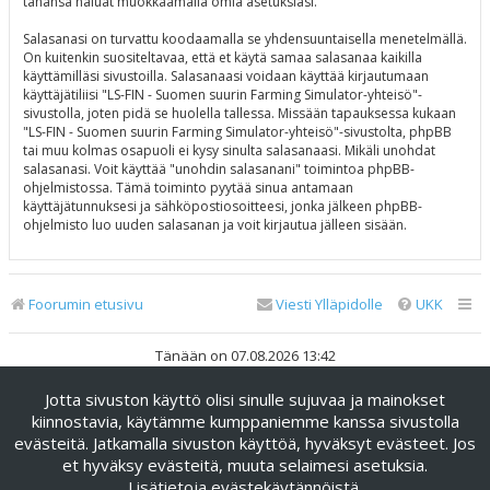
tahansa haluat muokkaamalla omia asetuksiasi.
Salasanasi on turvattu koodaamalla se yhdensuuntaisella menetelmällä.
On kuitenkin suositeltavaa, että et käytä samaa salasanaa kaikilla
käyttämilläsi sivustoilla. Salasanaasi voidaan käyttää kirjautumaan
käyttäjätiliisi "LS-FIN - Suomen suurin Farming Simulator-yhteisö"-
sivustolla, joten pidä se huolella tallessa. Missään tapauksessa kukaan
"LS-FIN - Suomen suurin Farming Simulator-yhteisö"-sivustolta, phpBB
tai muu kolmas osapuoli ei kysy sinulta salasanaasi. Mikäli unohdat
salasanasi. Voit käyttää "unohdin salasanani" toimintoa phpBB-
ohjelmistossa. Tämä toiminto pyytää sinua antamaan
käyttäjätunnuksesi ja sähköpostiosoitteesi, jonka jälkeen phpBB-
ohjelmisto luo uuden salasanan ja voit kirjautua jälleen sisään.
Foorumin etusivu
Viesti Ylläpidolle
UKK
Tänään on 07.08.2026 13:42
Jotta sivuston käyttö olisi sinulle sujuvaa ja mainokset
Keskustelufoorumin ohjelmisto
phpBB
® Forum Software ©
phpBB Limited
kiinnostavia, käytämme kumppaniemme kanssa sivustolla
evästeitä. Jatkamalla sivuston käyttöä, hyväksyt evästeet. Jos
Käännös: phpBB Suomi (lurttinen, harritapio, Pettis)
et hyväksy evästeitä, muuta selaimesi asetuksia.
phpBB Metro Theme by
PixelGoose Studio
Lisätietoja evästekäytännöistä
.