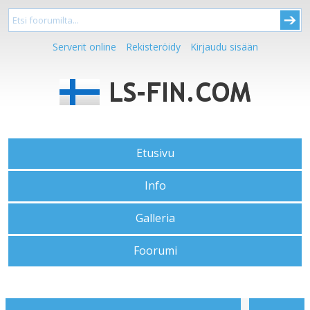
Serverit online
Rekisteröidy
Kirjaudu sisään
Etusivu
Info
Galleria
Foorumi