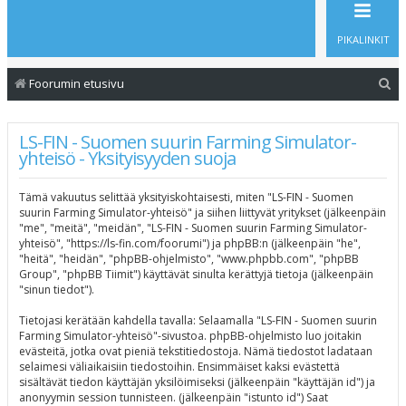
PIKALINKIT
E
Foorumin etusivu
t
s
LS-FIN - Suomen suurin Farming Simulator-
yhteisö - Yksityisyyden suoja
i
Tämä vakuutus selittää yksityiskohtaisesti, miten "LS-FIN - Suomen
suurin Farming Simulator-yhteisö" ja siihen liittyvät yritykset (jälkeenpäin
"me", "meitä", "meidän", "LS-FIN - Suomen suurin Farming Simulator-
yhteisö", "https://ls-fin.com/foorumi") ja phpBB:n (jälkeenpäin "he",
"heitä", "heidän", "phpBB-ohjelmisto", "www.phpbb.com", "phpBB
Group", "phpBB Tiimit") käyttävät sinulta kerättyjä tietoja (jälkeenpäin
"sinun tiedot").
Tietojasi kerätään kahdella tavalla: Selaamalla "LS-FIN - Suomen suurin
Farming Simulator-yhteisö"-sivustoa. phpBB-ohjelmisto luo joitakin
evästeitä, jotka ovat pieniä tekstitiedostoja. Nämä tiedostot ladataan
selaimesi väliaikaisiin tiedostoihin. Ensimmäiset kaksi evästettä
sisältävät tiedon käyttäjän yksilöimiseksi (jälkeenpäin "käyttäjän id") ja
anonyymin session tunnisteen. (jälkeenpäin "istunto id") Saat