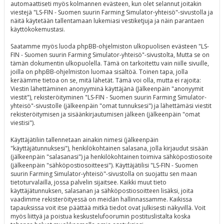
automaattiseti myös kolmannen evästeen, kun olet selannut joitakin
viestejä "LS-FIN - Suomen suurin Farming Simulator-yhteisö"-sivustolla ja
näitä käytetään tallentamaan lukemiasi vestiketjuja ja näin parantaen
käyttökokemustasi.
Saatamme myös luoda phpBB-ohjelmiston ulkopuolisen evästeen "LS-
FIN - Suomen suurin Farming Simulator-yhteisö"-sivustolta, Mutta se on
tämän dokumentin ulkopuolella. Tämä on tarkoitettu vain niille sivuille,
joilla on phpBB-ohjelmiston luomaa sisältöä. Toinen tapa, jolla
keräämme tietoa on se, mitä lähetät. Tämä voi olla, mutta ei rajoita:
Viestin lähettäminen anonyyminä käyttäjänä (Jälkeenpäin "anonyymit
viestit"), rekisteröityminen "LS-FIN - Suomen suurin Farming Simulator-
yhteisö"-sivustolle (jälkeenpäin "omat tunnuksesi") ja lähettämäsi viestit
rekisteröitymisen ja sisäänkirjautumisen jälkeen (jälkeenpäin "omat
viestisi").
Käyttäjätiliin tallennetaan ainakin nimesi (jälkeenpäin
"käyttäjätunnuksesi"), henkilökohtainen salasana, jolla kirjaudut sisään
(jälkeenpäin "salasanasi") ja henkilökohtainen toimiva sähköpostiosoite
(jälkeenpäin "sähköpostiosoitteesi"). Käyttäjätilisi "LS-FIN - Suomen
suurin Farming Simulator-yhteisö"-sivustolla on suojattu sen maan
tietoturvalailla, jossa palvelin sijaitsee. Kaikki muut tieto
käyttäjätunnuksen, salasanan ja sähköpostiosoitteen lisäksi, joita
vaadimme rekisteröityessä on meidän hallinnassamme. Kaikissa
tapauksissa voit itse päättää mitkä tiedot ovat julkisesti näkyvillä. Voit
myös liittyä ja poistua keskustelufoorumin postituslistalta koska