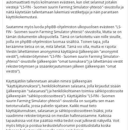
automaattiseti myös kolmannen evästeen, kun olet selannut joitakin
viestejä "LS-FIN - Suomen suurin Farming Simulator-yhteisö"-sivustolla ja
näitä käytetään tallentamaan lukemiasi vestiketjuja ja näin parantaen
käyttökokemustasi.
Saatamme myös luoda phpBB-ohjelmiston ulkopuolisen evästeen "LS-
FIN - Suomen suurin Farming Simulator-yhteisö"-sivustolta, Mutta se on
tämän dokumentin ulkopuolella. Tämä on tarkoitettu vain niille sivuille,
joilla on phpBB-ohjelmiston luomaa sisältöä. Toinen tapa, jolla
keräämme tietoa on se, mitä lähetät. Tämä voi olla, mutta ei rajoita:
Viestin lähettäminen anonyyminä käyttäjänä (Jälkeenpäin "anonyymit
viestit"), rekisteröityminen "LS-FIN - Suomen suurin Farming Simulator-
yhteisö"-sivustolle (jälkeenpäin "omat tunnuksesi") ja lähettämäsi viestit
rekisteröitymisen ja sisäänkirjautumisen jälkeen (jälkeenpäin "omat
viestisi").
Käyttäjätiliin tallennetaan ainakin nimesi (jälkeenpäin
"käyttäjätunnuksesi"), henkilökohtainen salasana, jolla kirjaudut sisään
(jälkeenpäin "salasanasi") ja henkilökohtainen toimiva sähköpostiosoite
(jälkeenpäin "sähköpostiosoitteesi"). Käyttäjätilisi "LS-FIN - Suomen
suurin Farming Simulator-yhteisö"-sivustolla on suojattu sen maan
tietoturvalailla, jossa palvelin sijaitsee. Kaikki muut tieto
käyttäjätunnuksen, salasanan ja sähköpostiosoitteen lisäksi, joita
vaadimme rekisteröityessä on meidän hallinnassamme. Kaikissa
tapauksissa voit itse päättää mitkä tiedot ovat julkisesti näkyvillä. Voit
myös liittyä ja poistua keskustelufoorumin postituslistalta koska