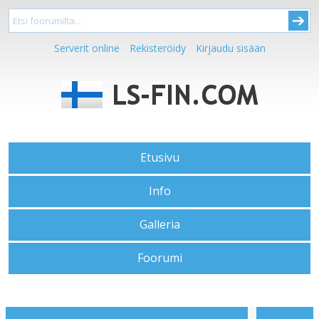
Serverit online
Rekisteröidy
Kirjaudu sisään
Etusivu
Info
Galleria
Foorumi