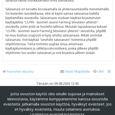
tahansa haluat muokkaamalla omia asetuksiasi.
Salasanasi on turvattu koodaamalla se yhdensuuntaisella menetelmällä.
On kuitenkin suositeltavaa, että et käytä samaa salasanaa kaikilla
käyttämilläsi sivustoilla. Salasanaasi voidaan käyttää kirjautumaan
käyttäjätiliisi "LS-FIN - Suomen suurin Farming Simulator-yhteisö"-
sivustolla, joten pidä se huolella tallessa. Missään tapauksessa kukaan
"LS-FIN - Suomen suurin Farming Simulator-yhteisö"-sivustolta, phpBB
tai muu kolmas osapuoli ei kysy sinulta salasanaasi. Mikäli unohdat
salasanasi. Voit käyttää "unohdin salasanani" toimintoa phpBB-
ohjelmistossa. Tämä toiminto pyytää sinua antamaan
käyttäjätunnuksesi ja sähköpostiosoitteesi, jonka jälkeen phpBB-
ohjelmisto luo uuden salasanan ja voit kirjautua jälleen sisään.
Foorumin etusivu
Viesti Ylläpidolle
UKK
Tänään on 09.08.2026 12:45
Jotta sivuston käyttö olisi sinulle sujuvaa ja mainokset
Keskustelufoorumin ohjelmisto
phpBB
® Forum Software ©
phpBB Limited
kiinnostavia, käytämme kumppaniemme kanssa sivustolla
evästeitä. Jatkamalla sivuston käyttöä, hyväksyt evästeet. Jos
Käännös: phpBB Suomi (lurttinen, harritapio, Pettis)
et hyväksy evästeitä, muuta selaimesi asetuksia.
phpBB Metro Theme by
PixelGoose Studio
Lisätietoja evästekäytännöistä
.