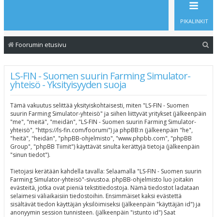
PIKALINKIT
E
Foorumin etusivu
t
s
LS-FIN - Suomen suurin Farming Simulator-
yhteisö - Yksityisyyden suoja
i
Tämä vakuutus selittää yksityiskohtaisesti, miten "LS-FIN - Suomen
suurin Farming Simulator-yhteisö" ja siihen liittyvät yritykset (jälkeenpäin
"me", "meitä", "meidän", "LS-FIN - Suomen suurin Farming Simulator-
yhteisö", "https://ls-fin.com/foorumi") ja phpBB:n (jälkeenpäin "he",
"heitä", "heidän", "phpBB-ohjelmisto", "www.phpbb.com", "phpBB
Group", "phpBB Tiimit") käyttävät sinulta kerättyjä tietoja (jälkeenpäin
"sinun tiedot").
Tietojasi kerätään kahdella tavalla: Selaamalla "LS-FIN - Suomen suurin
Farming Simulator-yhteisö"-sivustoa. phpBB-ohjelmisto luo joitakin
evästeitä, jotka ovat pieniä tekstitiedostoja. Nämä tiedostot ladataan
selaimesi väliaikaisiin tiedostoihin. Ensimmäiset kaksi evästettä
sisältävät tiedon käyttäjän yksilöimiseksi (jälkeenpäin "käyttäjän id") ja
anonyymin session tunnisteen. (jälkeenpäin "istunto id") Saat