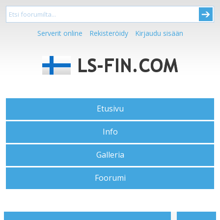
Serverit online
Rekisteröidy
Kirjaudu sisään
Etusivu
Info
Galleria
Foorumi