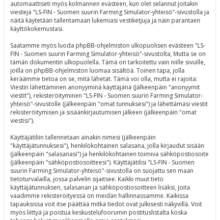
automaattiseti myös kolmannen evästeen, kun olet selannut joitakin
viestejä "LS-FIN - Suomen suurin Farming Simulator-yhteisö"-sivustolla ja
näitä käytetään tallentamaan lukemiasi vestiketjuja ja näin parantaen
käyttökokemustasi.
Saatamme myös luoda phpBB-ohjelmiston ulkopuolisen evästeen "LS-
FIN - Suomen suurin Farming Simulator-yhteisö"-sivustolta, Mutta se on
tämän dokumentin ulkopuolella. Tämä on tarkoitettu vain niille sivuille,
joilla on phpBB-ohjelmiston luomaa sisältöä. Toinen tapa, jolla
keräämme tietoa on se, mitä lähetät. Tämä voi olla, mutta ei rajoita:
Viestin lähettäminen anonyyminä käyttäjänä (Jälkeenpäin "anonyymit
viestit"), rekisteröityminen "LS-FIN - Suomen suurin Farming Simulator-
yhteisö"-sivustolle (jälkeenpäin "omat tunnuksesi") ja lähettämäsi viestit
rekisteröitymisen ja sisäänkirjautumisen jälkeen (jälkeenpäin "omat
viestisi").
Käyttäjätiliin tallennetaan ainakin nimesi (jälkeenpäin
"käyttäjätunnuksesi"), henkilökohtainen salasana, jolla kirjaudut sisään
(jälkeenpäin "salasanasi") ja henkilökohtainen toimiva sähköpostiosoite
(jälkeenpäin "sähköpostiosoitteesi"). Käyttäjätilisi "LS-FIN - Suomen
suurin Farming Simulator-yhteisö"-sivustolla on suojattu sen maan
tietoturvalailla, jossa palvelin sijaitsee. Kaikki muut tieto
käyttäjätunnuksen, salasanan ja sähköpostiosoitteen lisäksi, joita
vaadimme rekisteröityessä on meidän hallinnassamme. Kaikissa
tapauksissa voit itse päättää mitkä tiedot ovat julkisesti näkyvillä. Voit
myös liittyä ja poistua keskustelufoorumin postituslistalta koska