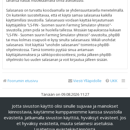
tahansa haluat muokkaamalla omia asetuksiasi.
Salasanasi on turvattu koodaamalla se yhdensuuntaisella menetelmällä.
On kuitenkin suositeltavaa, että et käytä samaa salasanaa kaikilla
käyttämilläsi sivustoilla. Salasanaasi voidaan käyttää kirjautumaan
käyttäjätiliisi "LS-FIN - Suomen suurin Farming Simulator-yhteisö"-
sivustolla, joten pidä se huolella tallessa. Missään tapauksessa kukaan
"LS-FIN - Suomen suurin Farming Simulator-yhteisö"-sivustolta, phpBB
tai muu kolmas osapuoli ei kysy sinulta salasanaasi. Mikäli unohdat
salasanasi. Voit käyttää "unohdin salasanani" toimintoa phpBB-
ohjelmistossa. Tämä toiminto pyytää sinua antamaan
käyttäjätunnuksesi ja sähköpostiosoitteesi, jonka jälkeen phpBB-
ohjelmisto luo uuden salasanan ja voit kirjautua jälleen sisään.
Foorumin etusivu
Viesti Ylläpidolle
UKK
Tänään on 09.08.2026 11:27
Jotta sivuston käyttö olisi sinulle sujuvaa ja mainokset
Keskustelufoorumin ohjelmisto
phpBB
® Forum Software ©
phpBB Limited
kiinnostavia, käytämme kumppaniemme kanssa sivustolla
evästeitä. Jatkamalla sivuston käyttöä, hyväksyt evästeet. Jos
Käännös: phpBB Suomi (lurttinen, harritapio, Pettis)
et hyväksy evästeitä, muuta selaimesi asetuksia.
phpBB Metro Theme by
PixelGoose Studio
Lisätietoja evästekäytännöistä
.