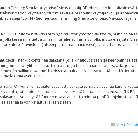
 suurin Farming Simulator-yhteisö"-sivustoa. phpBB-ohjelmisto luo joitakin eväst
isältävät tiedon käyttäjän yksilöimiseksi (jälkeenpäin "käyttäjän id") ja anonyymi
in viestejä "LS-FIN - Suomen suurin Farming Simulator-yhteisö"-sivustolla ja näit
S-FIN - Suomen suurin Farming Simulator-yhteisö"-sivustolta, Mutta se on täm
a, jolla keräämme tietoa on se, mitä lähetät. Tämä voi olla, mutta ei rajoita: V
ator-yhteisö"-sivustolle (jälkeenpäin "omat tunnuksesi") ja lähettämäsi viestit r
tunnuksesi"), henkilökohtainen salasana, jolla kirjaudut sisään (jälkeenpäin "sala
rming Simulator-yhteisö"-sivustolla on suojattu sen maan tietoturvalailla, jossa p
 meidän hallinnassamme. Kaikissa tapauksissa voit itse päättää mitkä tiedot ovat 
aamalla omia asetuksiasi.
ällä. On kuitenkin suositeltavaa, että et käytä samaa salasanaa kaikilla käyttäm
"-sivustolla, joten pidä se huolella tallessa. Missään tapauksessa kukaan "LS-FI
t salasanasi. Voit käyttää "unohdin salasanani" toimintoa phpBB-ohjelmistossa.
alasanan ja voit kirjautua jälleen sisään.
Viesti Ylläpi