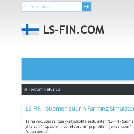
Foorumin etusivu
LS-FIN - Suomen suurin Farming Simulator-
Tämä vakuutus selittää yksityiskohtaisesti, miten "LS-FIN - Suome
yhteisö", "https://ls-fin.com/foorumi") ja phpBB:n (jälkeenpäin 
"sinun tiedot").