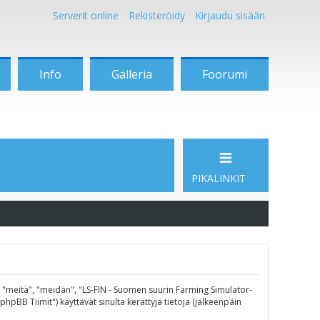
Serverit online
Rekisteröidy
Kirjaudu sisään
Info
Galleria
Foorumi
PIKALINKIT
", "meitä", "meidän", "LS-FIN - Suomen suurin Farming Simulator-
pBB Tiimit") käyttävät sinulta kerättyjä tietoja (jälkeenpäin