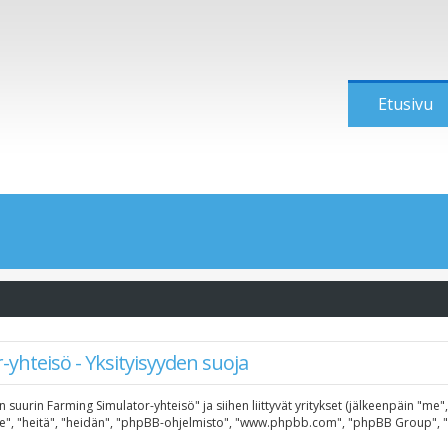
Etusivu
yhteisö - Yksityisyyden suoja
n suurin Farming Simulator-yhteisö" ja siihen liittyvät yritykset (jälkeenpäin "me
"he", "heitä", "heidän", "phpBB-ohjelmisto", "www.phpbb.com", "phpBB Group", "ph