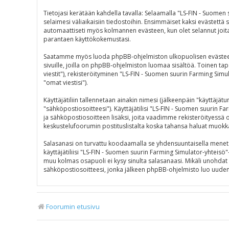
Tietojasi kerätään kahdella tavalla: Selaamalla "LS-FIN - Suomen
selaimesi väliaikaisiin tiedostoihin. Ensimmäiset kaksi evästettä s
automaattiseti myös kolmannen evästeen, kun olet selannut joitak
parantaen käyttökokemustasi.
Saatamme myös luoda phpBB-ohjelmiston ulkopuolisen evästeen "L
sivuille, joilla on phpBB-ohjelmiston luomaa sisältöä. Toinen tap
viestit"), rekisteröityminen "LS-FIN - Suomen suurin Farming Simul
"omat viestisi").
Käyttäjätiliin tallennetaan ainakin nimesi (jälkeenpäin "käyttäjä
"sähköpostiosoitteesi"). Käyttäjätilisi "LS-FIN - Suomen suurin Fa
ja sähköpostiosoitteen lisäksi, joita vaadimme rekisteröityessä on
keskustelufoorumin postituslistalta koska tahansa haluat muokk
Salasanasi on turvattu koodaamalla se yhdensuuntaisella menetelm
käyttäjätiliisi "LS-FIN - Suomen suurin Farming Simulator-yhteisö
muu kolmas osapuoli ei kysy sinulta salasanaasi. Mikäli unohda
sähköpostiosoitteesi, jonka jälkeen phpBB-ohjelmisto luo uuden s
Foorumin etusivu