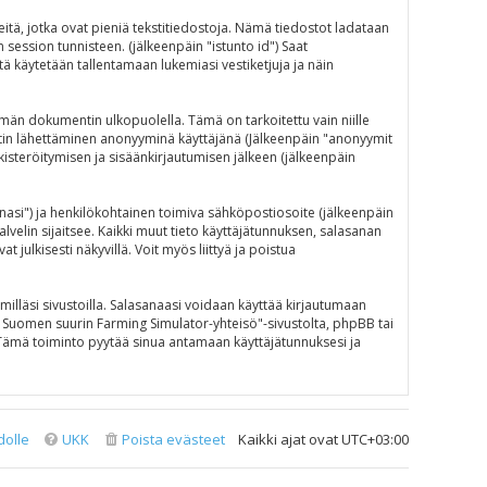
eitä, jotka ovat pieniä tekstitiedostoja. Nämä tiedostot ladataan
n session tunnisteen. (jälkeenpäin "istunto id") Saat
ä käytetään tallentamaan lukemiasi vestiketjuja ja näin
än dokumentin ulkopuolella. Tämä on tarkoitettu vain niille
iestin lähettäminen anonyyminä käyttäjänä (Jälkeenpäin "anonyymit
ekisteröitymisen ja sisäänkirjautumisen jälkeen (jälkeenpäin
sanasi") ja henkilökohtainen toimiva sähköpostiosoite (jälkeenpäin
alvelin sijaitsee. Kaikki muut tieto käyttäjätunnuksen, salasanan
julkisesti näkyvillä. Voit myös liittyä ja poistua
illäsi sivustoilla. Salasanaasi voidaan käyttää kirjautumaan
N - Suomen suurin Farming Simulator-yhteisö"-sivustolta, phpBB tai
 Tämä toiminto pyytää sinua antamaan käyttäjätunnuksesi ja
dolle
UKK
Poista evästeet
Kaikki ajat ovat
UTC+03:00