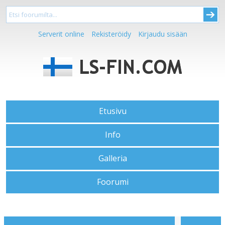
Serverit online
Rekisteröidy
Kirjaudu sisään
Etusivu
Info
Galleria
Foorumi