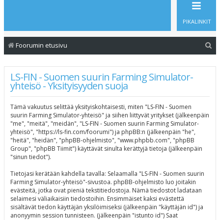
PIKALINKIT
E
Foorumin etusivu
t
s
LS-FIN - Suomen suurin Farming Simulator-
yhteisö - Yksityisyyden suoja
i
Tämä vakuutus selittää yksityiskohtaisesti, miten "LS-FIN - Suomen
suurin Farming Simulator-yhteisö" ja siihen liittyvät yritykset (jälkeenpäin
"me", "meitä", "meidän", "LS-FIN - Suomen suurin Farming Simulator-
yhteisö", "https://ls-fin.com/foorumi") ja phpBB:n (jälkeenpäin "he",
"heitä", "heidän", "phpBB-ohjelmisto", "www.phpbb.com", "phpBB
Group", "phpBB Tiimit") käyttävät sinulta kerättyjä tietoja (jälkeenpäin
"sinun tiedot").
Tietojasi kerätään kahdella tavalla: Selaamalla "LS-FIN - Suomen suurin
Farming Simulator-yhteisö"-sivustoa. phpBB-ohjelmisto luo joitakin
evästeitä, jotka ovat pieniä tekstitiedostoja. Nämä tiedostot ladataan
selaimesi väliaikaisiin tiedostoihin. Ensimmäiset kaksi evästettä
sisältävät tiedon käyttäjän yksilöimiseksi (jälkeenpäin "käyttäjän id") ja
anonyymin session tunnisteen. (jälkeenpäin "istunto id") Saat