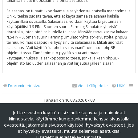
tahansa haluat muokkaamalla omia asetuksiasi.
Salasanasi on turvattu koodaamalla se yhdensuuntaisella menetelmällä.
On kuitenkin suositeltavaa, että et käytä samaa salasanaa kaikilla
käyttämilläsi sivustoilla. Salasanaasi voidaan käyttää kirjautumaan
käyttäjätiliisi "LS-FIN - Suomen suurin Farming Simulator-yhteisö"-
sivustolla, joten pidä se huolella tallessa. Missään tapauksessa kukaan
"LS-FIN - Suomen suurin Farming Simulator-yhteisö"-sivustolta, phpBB
tai muu kolmas osapuoli ei kysy sinulta salasanaasi. Mikäli unohdat
salasanasi. Voit käyttää "unohdin salasanani" toimintoa phpBB-
ohjelmistossa. Tämä toiminto pyytää sinua antamaan
käyttäjätunnuksesi ja sähköpostiosoitteesi, jonka jälkeen phpBB-
ohjelmisto luo uuden salasanan ja voit kirjautua jälleen sisään.
Foorumin etusivu
Viesti Ylläpidolle
UKK
Tänään on 10.08.2026 07:08
Jotta sivuston käyttö olisi sinulle sujuvaa ja mainokset
Keskustelufoorumin ohjelmisto
phpBB
® Forum Software ©
phpBB Limited
kiinnostavia, käytämme kumppaniemme kanssa sivustolla
evästeitä. Jatkamalla sivuston käyttöä, hyväksyt evästeet. Jos
Käännös: phpBB Suomi (lurttinen, harritapio, Pettis)
et hyväksy evästeitä, muuta selaimesi asetuksia.
phpBB Metro Theme by
PixelGoose Studio
Lisätietoja evästekäytännöistä
.