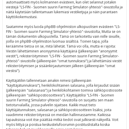
automaattiseti myös kolmannen evästeen, kun olet selannut joitakin
viestejä "LS-FIN - Suomen suurin Farming Simulator-yhteisö"-sivustolla ja
näitä käytetään tallentamaan lukemiasi vestiketjuja ja näin parantaen
käyttökokemustasi.
Saatamme myös luoda phpBB-ohjelmiston ulkopuolisen evästeen "LS-
FIN - Suomen suurin Farming Simulator-yhteisö"-sivustolta, Mutta se on
tämän dokumentin ulkopuolella. Tämä on tarkoitettu vain niille sivuille,
joilla on phpBB-ohjelmiston luomaa sisältöä. Toinen tapa, jolla
keräämme tietoa on se, mitä lähetät. Tämä voi olla, mutta ei rajoita:
Viestin lähettäminen anonyyminä käyttäjänä (Jälkeenpäin "anonyymit
viestit"), rekisteröityminen "LS-FIN - Suomen suurin Farming Simulator-
yhteisö"-sivustolle (jälkeenpäin "omat tunnuksesi") ja lähettämäsi viestit
rekisteröitymisen ja sisäänkirjautumisen jälkeen (jälkeenpäin "omat
viestisi").
Käyttäjätiliin tallennetaan ainakin nimesi (jälkeenpäin
"käyttäjätunnuksesi"), henkilökohtainen salasana, jolla kirjaudut sisään
(jälkeenpäin "salasanasi") ja henkilökohtainen toimiva sähköpostiosoite
(jälkeenpäin "sähköpostiosoitteesi"). Käyttäjätilisi "LS-FIN - Suomen
suurin Farming Simulator-yhteisö"-sivustolla on suojattu sen maan
tietoturvalailla, jossa palvelin sijaitsee. Kaikki muut tieto
käyttäjätunnuksen, salasanan ja sähköpostiosoitteen lisäksi, joita
vaadimme rekisteröityessä on meidän hallinnassamme. Kaikissa
tapauksissa voit itse päättää mitkä tiedot ovat julkisesti näkyvillä. Voit
myös liittyä ja poistua keskustelufoorumin postituslistalta koska