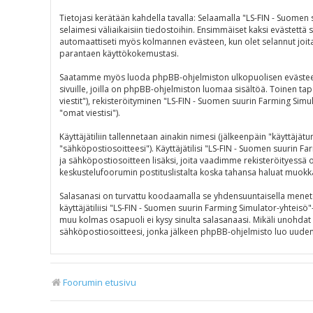
Tietojasi kerätään kahdella tavalla: Selaamalla "LS-FIN - Suomen
selaimesi väliaikaisiin tiedostoihin. Ensimmäiset kaksi evästettä s
automaattiseti myös kolmannen evästeen, kun olet selannut joitak
parantaen käyttökokemustasi.
Saatamme myös luoda phpBB-ohjelmiston ulkopuolisen evästeen "L
sivuille, joilla on phpBB-ohjelmiston luomaa sisältöä. Toinen tap
viestit"), rekisteröityminen "LS-FIN - Suomen suurin Farming Simul
"omat viestisi").
Käyttäjätiliin tallennetaan ainakin nimesi (jälkeenpäin "käyttäjä
"sähköpostiosoitteesi"). Käyttäjätilisi "LS-FIN - Suomen suurin Fa
ja sähköpostiosoitteen lisäksi, joita vaadimme rekisteröityessä on
keskustelufoorumin postituslistalta koska tahansa haluat muokk
Salasanasi on turvattu koodaamalla se yhdensuuntaisella menetelm
käyttäjätiliisi "LS-FIN - Suomen suurin Farming Simulator-yhteisö
muu kolmas osapuoli ei kysy sinulta salasanaasi. Mikäli unohda
sähköpostiosoitteesi, jonka jälkeen phpBB-ohjelmisto luo uuden s
Foorumin etusivu