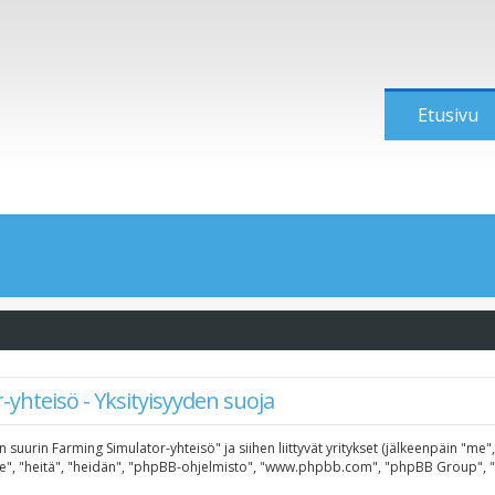
Etusivu
yhteisö - Yksityisyyden suoja
n suurin Farming Simulator-yhteisö" ja siihen liittyvät yritykset (jälkeenpäin "me
"he", "heitä", "heidän", "phpBB-ohjelmisto", "www.phpbb.com", "phpBB Group", "ph