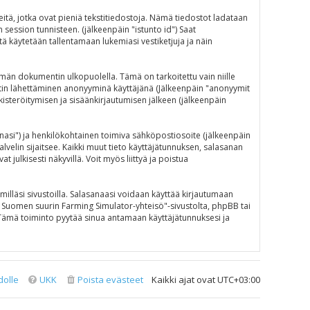
eitä, jotka ovat pieniä tekstitiedostoja. Nämä tiedostot ladataan
n session tunnisteen. (jälkeenpäin "istunto id") Saat
ä käytetään tallentamaan lukemiasi vestiketjuja ja näin
än dokumentin ulkopuolella. Tämä on tarkoitettu vain niille
iestin lähettäminen anonyyminä käyttäjänä (Jälkeenpäin "anonyymit
ekisteröitymisen ja sisäänkirjautumisen jälkeen (jälkeenpäin
sanasi") ja henkilökohtainen toimiva sähköpostiosoite (jälkeenpäin
alvelin sijaitsee. Kaikki muut tieto käyttäjätunnuksen, salasanan
julkisesti näkyvillä. Voit myös liittyä ja poistua
illäsi sivustoilla. Salasanaasi voidaan käyttää kirjautumaan
N - Suomen suurin Farming Simulator-yhteisö"-sivustolta, phpBB tai
 Tämä toiminto pyytää sinua antamaan käyttäjätunnuksesi ja
dolle
UKK
Poista evästeet
Kaikki ajat ovat
UTC+03:00