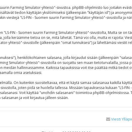
 suurin Farming Simulator-yhteisö"-sivustoa. phpBB-ohjelmisto luo joitakin eväst
isältävät tiedon käyttäjän yksilöimiseksi (jälkeenpäin "käyttäjän id") ja anonyymi
in viestejä "LS-FIN - Suomen suurin Farming Simulator-yhteisö"-sivustolla ja näit
S-FIN - Suomen suurin Farming Simulator-yhteisö"-sivustolta, Mutta se on täm
a, jolla keräämme tietoa on se, mitä lähetät. Tämä voi olla, mutta ei rajoita: V
ator-yhteisö"-sivustolle (jälkeenpäin "omat tunnuksesi") ja lähettämäsi viestit r
tunnuksesi"), henkilökohtainen salasana, jolla kirjaudut sisään (jälkeenpäin "sala
rming Simulator-yhteisö"-sivustolla on suojattu sen maan tietoturvalailla, jossa p
 meidän hallinnassamme. Kaikissa tapauksissa voit itse päättää mitkä tiedot ovat 
aamalla omia asetuksiasi.
ällä. On kuitenkin suositeltavaa, että et käytä samaa salasanaa kaikilla käyttäm
"-sivustolla, joten pidä se huolella tallessa. Missään tapauksessa kukaan "LS-FI
t salasanasi. Voit käyttää "unohdin salasanani" toimintoa phpBB-ohjelmistossa.
alasanan ja voit kirjautua jälleen sisään.
Viesti Ylläpi