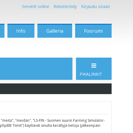
Serverit online
Rekisteröidy
Kirjaudu sisään
Info
Galleria
Foorumi
PIKALINKIT
", "meitä", "meidän", "LS-FIN - Suomen suurin Farming Simulator-
pBB Tiimit") käyttävät sinulta kerättyjä tietoja (jälkeenpäin