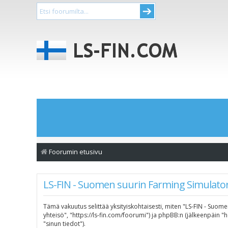
Foorumin etusivu
LS-FIN - Suomen suurin Farming Simulator-
Tämä vakuutus selittää yksityiskohtaisesti, miten "LS-FIN - Suome
yhteisö", "https://ls-fin.com/foorumi") ja phpBB:n (jälkeenpäin 
"sinun tiedot").