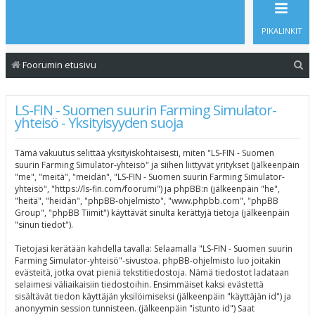
PIKALINKIT
E
Foorumin etusivu
t
s
LS-FIN - Suomen suurin Farming Simulator-
yhteisö - Yksityisyyden suoja
i
Tämä vakuutus selittää yksityiskohtaisesti, miten "LS-FIN - Suomen
suurin Farming Simulator-yhteisö" ja siihen liittyvät yritykset (jälkeenpäin
"me", "meitä", "meidän", "LS-FIN - Suomen suurin Farming Simulator-
yhteisö", "https://ls-fin.com/foorumi") ja phpBB:n (jälkeenpäin "he",
"heitä", "heidän", "phpBB-ohjelmisto", "www.phpbb.com", "phpBB
Group", "phpBB Tiimit") käyttävät sinulta kerättyjä tietoja (jälkeenpäin
"sinun tiedot").
Tietojasi kerätään kahdella tavalla: Selaamalla "LS-FIN - Suomen suurin
Farming Simulator-yhteisö"-sivustoa. phpBB-ohjelmisto luo joitakin
evästeitä, jotka ovat pieniä tekstitiedostoja. Nämä tiedostot ladataan
selaimesi väliaikaisiin tiedostoihin. Ensimmäiset kaksi evästettä
sisältävät tiedon käyttäjän yksilöimiseksi (jälkeenpäin "käyttäjän id") ja
anonyymin session tunnisteen. (jälkeenpäin "istunto id") Saat