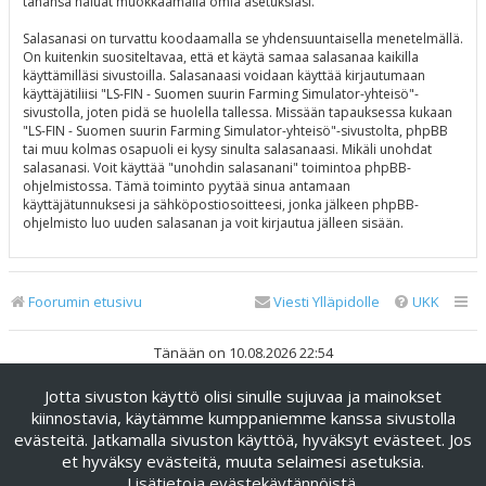
tahansa haluat muokkaamalla omia asetuksiasi.
Salasanasi on turvattu koodaamalla se yhdensuuntaisella menetelmällä.
On kuitenkin suositeltavaa, että et käytä samaa salasanaa kaikilla
käyttämilläsi sivustoilla. Salasanaasi voidaan käyttää kirjautumaan
käyttäjätiliisi "LS-FIN - Suomen suurin Farming Simulator-yhteisö"-
sivustolla, joten pidä se huolella tallessa. Missään tapauksessa kukaan
"LS-FIN - Suomen suurin Farming Simulator-yhteisö"-sivustolta, phpBB
tai muu kolmas osapuoli ei kysy sinulta salasanaasi. Mikäli unohdat
salasanasi. Voit käyttää "unohdin salasanani" toimintoa phpBB-
ohjelmistossa. Tämä toiminto pyytää sinua antamaan
käyttäjätunnuksesi ja sähköpostiosoitteesi, jonka jälkeen phpBB-
ohjelmisto luo uuden salasanan ja voit kirjautua jälleen sisään.
Foorumin etusivu
Viesti Ylläpidolle
UKK
Tänään on 10.08.2026 22:54
Jotta sivuston käyttö olisi sinulle sujuvaa ja mainokset
Keskustelufoorumin ohjelmisto
phpBB
® Forum Software ©
phpBB Limited
kiinnostavia, käytämme kumppaniemme kanssa sivustolla
evästeitä. Jatkamalla sivuston käyttöä, hyväksyt evästeet. Jos
Käännös: phpBB Suomi (lurttinen, harritapio, Pettis)
et hyväksy evästeitä, muuta selaimesi asetuksia.
phpBB Metro Theme by
PixelGoose Studio
Lisätietoja evästekäytännöistä
.