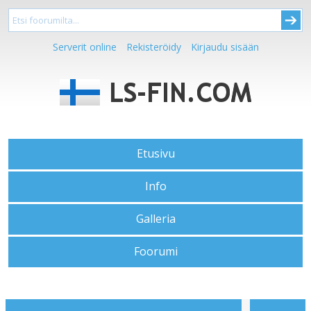
Serverit online
Rekisteröidy
Kirjaudu sisään
Etusivu
Info
Galleria
Foorumi