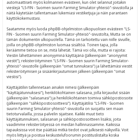
automaattiseti myös kolmannen evästeen, kun olet selannut joitakin
viestejä "LS-FIN - Suomen suurin Farming Simulator-yhteisö"-sivustolla ja
näitä käytetään tallentamaan lukemiasi vestiketjuja ja näin parantaen
käyttökokemustasi.
Saatamme myös luoda phpBB-ohjelmiston ulkopuolisen evästeen "LS-
FIN - Suomen suurin Farming Simulator-yhteisö"-sivustolta, Mutta se on
tämän dokumentin ulkopuolella. Tämä on tarkoitettu vain niille sivuille,
joilla on phpBB-ohjelmiston luomaa sisältöä. Toinen tapa, jolla
keräämme tietoa on se, mitä lähetät. Tämä voi olla, mutta ei rajoita:
Viestin lähettäminen anonyyminä käyttäjänä (Jälkeenpäin "anonyymit
viestit"), rekisteröityminen "LS-FIN - Suomen suurin Farming Simulator-
yhteisö"-sivustolle (jälkeenpäin "omat tunnuksesi") ja lähettämäsi viestit
rekisteröitymisen ja sisäänkirjautumisen jälkeen (jälkeenpäin "omat
viestisi").
Käyttäjätiliin tallennetaan ainakin nimesi (jälkeenpäin
"käyttäjätunnuksesi"), henkilökohtainen salasana, jolla kirjaudut sisään
(jälkeenpäin "salasanasi") ja henkilökohtainen toimiva sähköpostiosoite
(jälkeenpäin "sähköpostiosoitteesi"). Käyttäjätilisi "LS-FIN - Suomen
suurin Farming Simulator-yhteisö"-sivustolla on suojattu sen maan
tietoturvalailla, jossa palvelin sijaitsee. Kaikki muut tieto
käyttäjätunnuksen, salasanan ja sähköpostiosoitteen lisäksi, joita
vaadimme rekisteröityessä on meidän hallinnassamme. Kaikissa
tapauksissa voit itse päättää mitkä tiedot ovat julkisesti näkyvillä. Voit
myös liittyä ja poistua keskustelufoorumin postituslistalta koska