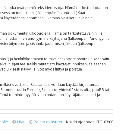
eitä, jotka ovat pieniä tekstitiedostoja. Nämä tiedostot ladataan
n session tunnisteen. (jälkeenpäin "istunto id") Saat
ä käytetään tallentamaan lukemiasi vestiketjuja ja näin
än dokumentin ulkopuolella. Tämä on tarkoitettu vain niille
iestin lähettäminen anonyyminä käyttäjänä (Jälkeenpäin "anonyymit
ekisteröitymisen ja sisäänkirjautumisen jälkeen (jälkeenpäin
sanasi") ja henkilökohtainen toimiva sähköpostiosoite (jälkeenpäin
alvelin sijaitsee. Kaikki muut tieto käyttäjätunnuksen, salasanan
julkisesti näkyvillä. Voit myös liittyä ja poistua
illäsi sivustoilla. Salasanaasi voidaan käyttää kirjautumaan
N - Suomen suurin Farming Simulator-yhteisö"-sivustolta, phpBB tai
 Tämä toiminto pyytää sinua antamaan käyttäjätunnuksesi ja
dolle
UKK
Poista evästeet
Kaikki ajat ovat
UTC+03:00