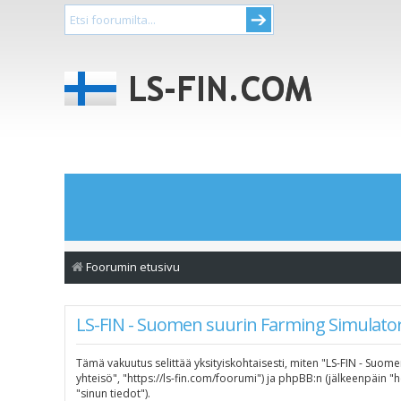
Foorumin etusivu
LS-FIN - Suomen suurin Farming Simulator-
Tämä vakuutus selittää yksityiskohtaisesti, miten "LS-FIN - Suome
yhteisö", "https://ls-fin.com/foorumi") ja phpBB:n (jälkeenpäin 
"sinun tiedot").