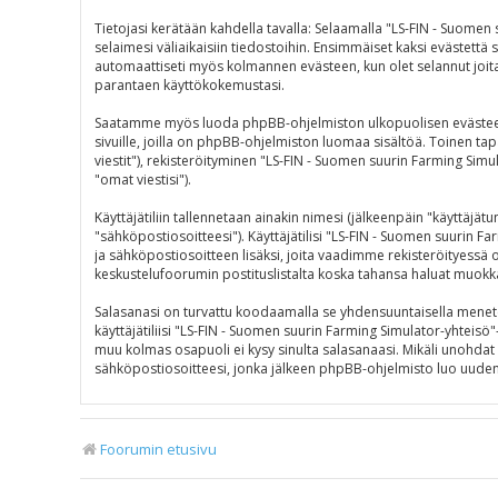
Tietojasi kerätään kahdella tavalla: Selaamalla "LS-FIN - Suomen
selaimesi väliaikaisiin tiedostoihin. Ensimmäiset kaksi evästettä s
automaattiseti myös kolmannen evästeen, kun olet selannut joitak
parantaen käyttökokemustasi.
Saatamme myös luoda phpBB-ohjelmiston ulkopuolisen evästeen "L
sivuille, joilla on phpBB-ohjelmiston luomaa sisältöä. Toinen tap
viestit"), rekisteröityminen "LS-FIN - Suomen suurin Farming Simul
"omat viestisi").
Käyttäjätiliin tallennetaan ainakin nimesi (jälkeenpäin "käyttäjä
"sähköpostiosoitteesi"). Käyttäjätilisi "LS-FIN - Suomen suurin Fa
ja sähköpostiosoitteen lisäksi, joita vaadimme rekisteröityessä on
keskustelufoorumin postituslistalta koska tahansa haluat muokk
Salasanasi on turvattu koodaamalla se yhdensuuntaisella menetelm
käyttäjätiliisi "LS-FIN - Suomen suurin Farming Simulator-yhteisö
muu kolmas osapuoli ei kysy sinulta salasanaasi. Mikäli unohda
sähköpostiosoitteesi, jonka jälkeen phpBB-ohjelmisto luo uuden s
Foorumin etusivu