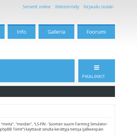
Serverit online
Rekisteröidy
Kirjaudu sisään
Info
Galleria
Foorumi
PIKALINKIT
", "meitä", "meidän", "LS-FIN - Suomen suurin Farming Simulator-
pBB Tiimit") käyttävät sinulta kerättyjä tietoja (jälkeenpäin