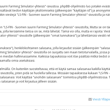
 suurin Farming Simulator-yhteisö"-sivustoa. phpBB-ohjelmisto luo joitakin eväst
isältävät tiedon käyttäjän yksilöimiseksi (jälkeenpäin "käyttäjän id") ja anonyymi
in viestejä "LS-FIN - Suomen suurin Farming Simulator-yhteisö"-sivustolla ja näit
S-FIN - Suomen suurin Farming Simulator-yhteisö"-sivustolta, Mutta se on täm
a, jolla keräämme tietoa on se, mitä lähetät. Tämä voi olla, mutta ei rajoita: V
ator-yhteisö"-sivustolle (jälkeenpäin "omat tunnuksesi") ja lähettämäsi viestit r
tunnuksesi"), henkilökohtainen salasana, jolla kirjaudut sisään (jälkeenpäin "sala
rming Simulator-yhteisö"-sivustolla on suojattu sen maan tietoturvalailla, jossa p
 meidän hallinnassamme. Kaikissa tapauksissa voit itse päättää mitkä tiedot ovat 
aamalla omia asetuksiasi.
ällä. On kuitenkin suositeltavaa, että et käytä samaa salasanaa kaikilla käyttäm
"-sivustolla, joten pidä se huolella tallessa. Missään tapauksessa kukaan "LS-FI
t salasanasi. Voit käyttää "unohdin salasanani" toimintoa phpBB-ohjelmistossa.
alasanan ja voit kirjautua jälleen sisään.
Viesti Ylläpi