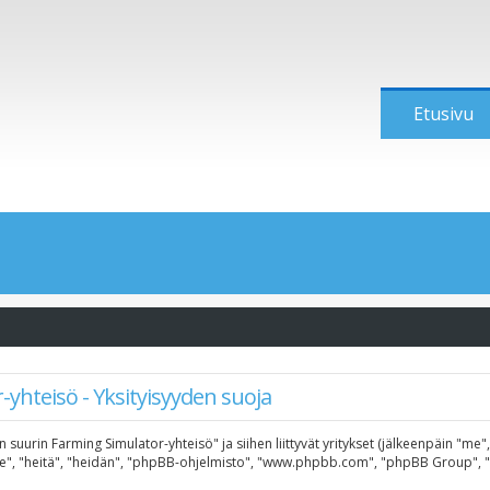
Etusivu
yhteisö - Yksityisyyden suoja
n suurin Farming Simulator-yhteisö" ja siihen liittyvät yritykset (jälkeenpäin "me
"he", "heitä", "heidän", "phpBB-ohjelmisto", "www.phpbb.com", "phpBB Group", "ph