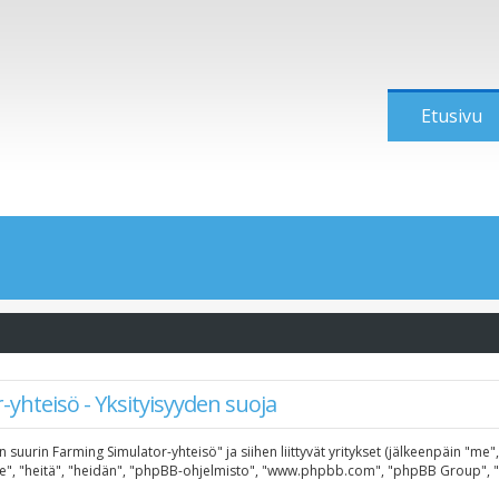
Etusivu
yhteisö - Yksityisyyden suoja
n suurin Farming Simulator-yhteisö" ja siihen liittyvät yritykset (jälkeenpäin "me
"he", "heitä", "heidän", "phpBB-ohjelmisto", "www.phpbb.com", "phpBB Group", "ph