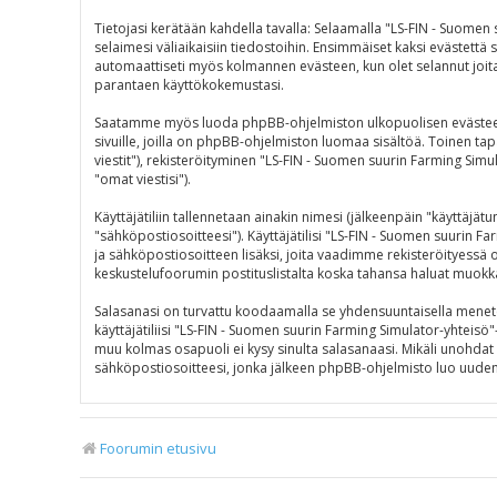
Tietojasi kerätään kahdella tavalla: Selaamalla "LS-FIN - Suomen
selaimesi väliaikaisiin tiedostoihin. Ensimmäiset kaksi evästettä s
automaattiseti myös kolmannen evästeen, kun olet selannut joitak
parantaen käyttökokemustasi.
Saatamme myös luoda phpBB-ohjelmiston ulkopuolisen evästeen "L
sivuille, joilla on phpBB-ohjelmiston luomaa sisältöä. Toinen tap
viestit"), rekisteröityminen "LS-FIN - Suomen suurin Farming Simul
"omat viestisi").
Käyttäjätiliin tallennetaan ainakin nimesi (jälkeenpäin "käyttäjä
"sähköpostiosoitteesi"). Käyttäjätilisi "LS-FIN - Suomen suurin Fa
ja sähköpostiosoitteen lisäksi, joita vaadimme rekisteröityessä on
keskustelufoorumin postituslistalta koska tahansa haluat muokk
Salasanasi on turvattu koodaamalla se yhdensuuntaisella menetelm
käyttäjätiliisi "LS-FIN - Suomen suurin Farming Simulator-yhteisö
muu kolmas osapuoli ei kysy sinulta salasanaasi. Mikäli unohda
sähköpostiosoitteesi, jonka jälkeen phpBB-ohjelmisto luo uuden s
Foorumin etusivu