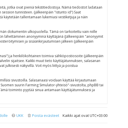
eitä, jotka ovat pieniä tekstitiedostoja. Nämä tiedostot ladataan
n session tunnisteen. (jälkeenpäin "istunto id") Saat
ä käytetään tallentamaan lukemiasi vestiketjuja ja näin
än dokumentin ulkopuolella. Tämä on tarkoitettu vain niille
iestin lähettäminen anonyyminä käyttäjänä (Jälkeenpäin "anonyymit
ekisteröitymisen ja sisäänkirjautumisen jälkeen (jälkeenpäin
sanasi") ja henkilökohtainen toimiva sähköpostiosoite (jälkeenpäin
alvelin sijaitsee. Kaikki muut tieto käyttäjätunnuksen, salasanan
julkisesti näkyvillä. Voit myös liittyä ja poistua
illäsi sivustoilla. Salasanaasi voidaan käyttää kirjautumaan
N - Suomen suurin Farming Simulator-yhteisö"-sivustolta, phpBB tai
 Tämä toiminto pyytää sinua antamaan käyttäjätunnuksesi ja
dolle
UKK
Poista evästeet
Kaikki ajat ovat
UTC+03:00