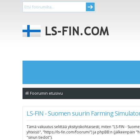
Foorumin etusivu
LS-FIN - Suomen suurin Farming Simulator-
Tämä vakuutus selittää yksityiskohtaisesti, miten "LS-FIN - Suome
yhteisö", "https://ls-fin.com/foorumi") ja phpBB:n (jälkeenpäin 
"sinun tiedot").