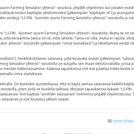
 suurin Farming Simulator-yhteisö"-sivustoa. phpBB-ohjelmisto luo joitakin eväst
isältävät tiedon käyttäjän yksilöimiseksi (jälkeenpäin "käyttäjän id") ja anonyymi
in viestejä "LS-FIN - Suomen suurin Farming Simulator-yhteisö"-sivustolla ja näit
S-FIN - Suomen suurin Farming Simulator-yhteisö"-sivustolta, Mutta se on täm
a, jolla keräämme tietoa on se, mitä lähetät. Tämä voi olla, mutta ei rajoita: V
ator-yhteisö"-sivustolle (jälkeenpäin "omat tunnuksesi") ja lähettämäsi viestit r
tunnuksesi"), henkilökohtainen salasana, jolla kirjaudut sisään (jälkeenpäin "sala
rming Simulator-yhteisö"-sivustolla on suojattu sen maan tietoturvalailla, jossa p
 meidän hallinnassamme. Kaikissa tapauksissa voit itse päättää mitkä tiedot ovat 
aamalla omia asetuksiasi.
ällä. On kuitenkin suositeltavaa, että et käytä samaa salasanaa kaikilla käyttäm
"-sivustolla, joten pidä se huolella tallessa. Missään tapauksessa kukaan "LS-FI
t salasanasi. Voit käyttää "unohdin salasanani" toimintoa phpBB-ohjelmistossa.
alasanan ja voit kirjautua jälleen sisään.
Viesti Ylläpi