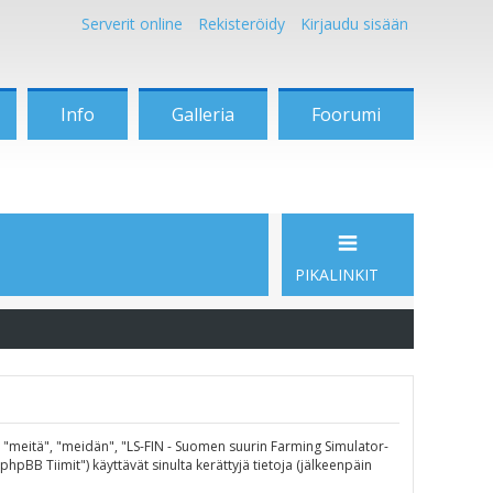
Serverit online
Rekisteröidy
Kirjaudu sisään
Info
Galleria
Foorumi
PIKALINKIT
", "meitä", "meidän", "LS-FIN - Suomen suurin Farming Simulator-
pBB Tiimit") käyttävät sinulta kerättyjä tietoja (jälkeenpäin