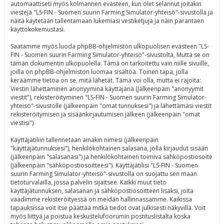
automaattiseti myös kolmannen evästeen, kun olet selannut joitakin
viestejä "LS-FIN - Suomen suurin Farming Simulator-yhteisö"-sivustolla ja
näitä käytetään tallentamaan lukemiasi vestiketjuja ja näin parantaen
käyttökokemustasi.
Saatamme myös luoda phpBB-ohjelmiston ulkopuolisen evästeen "LS-
FIN - Suomen suurin Farming Simulator-yhteisö"-sivustolta, Mutta se on
tämän dokumentin ulkopuolella. Tämä on tarkoitettu vain niille sivuille,
joilla on phpBB-ohjelmiston luomaa sisältöä. Toinen tapa, jolla
keräämme tietoa on se, mitä lähetät. Tämä voi olla, mutta ei rajoita:
Viestin lähettäminen anonyyminä käyttäjänä (Jälkeenpäin "anonyymit
viestit"), rekisteröityminen "LS-FIN - Suomen suurin Farming Simulator-
yhteisö"-sivustolle (jälkeenpäin "omat tunnuksesi") ja lähettämäsi viestit
rekisteröitymisen ja sisäänkirjautumisen jälkeen (jälkeenpäin "omat
viestisi").
Käyttäjätiliin tallennetaan ainakin nimesi (jälkeenpäin
"käyttäjätunnuksesi"), henkilökohtainen salasana, jolla kirjaudut sisään
(jälkeenpäin "salasanasi") ja henkilökohtainen toimiva sähköpostiosoite
(jälkeenpäin "sähköpostiosoitteesi"). Käyttäjätilisi "LS-FIN - Suomen
suurin Farming Simulator-yhteisö"-sivustolla on suojattu sen maan
tietoturvalailla, jossa palvelin sijaitsee. Kaikki muut tieto
käyttäjätunnuksen, salasanan ja sähköpostiosoitteen lisäksi, joita
vaadimme rekisteröityessä on meidän hallinnassamme. Kaikissa
tapauksissa voit itse päättää mitkä tiedot ovat julkisesti näkyvillä. Voit
myös liittyä ja poistua keskustelufoorumin postituslistalta koska