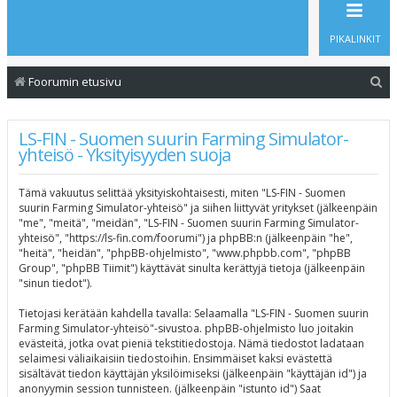
PIKALINKIT
E
Foorumin etusivu
t
s
LS-FIN - Suomen suurin Farming Simulator-
yhteisö - Yksityisyyden suoja
i
Tämä vakuutus selittää yksityiskohtaisesti, miten "LS-FIN - Suomen
suurin Farming Simulator-yhteisö" ja siihen liittyvät yritykset (jälkeenpäin
"me", "meitä", "meidän", "LS-FIN - Suomen suurin Farming Simulator-
yhteisö", "https://ls-fin.com/foorumi") ja phpBB:n (jälkeenpäin "he",
"heitä", "heidän", "phpBB-ohjelmisto", "www.phpbb.com", "phpBB
Group", "phpBB Tiimit") käyttävät sinulta kerättyjä tietoja (jälkeenpäin
"sinun tiedot").
Tietojasi kerätään kahdella tavalla: Selaamalla "LS-FIN - Suomen suurin
Farming Simulator-yhteisö"-sivustoa. phpBB-ohjelmisto luo joitakin
evästeitä, jotka ovat pieniä tekstitiedostoja. Nämä tiedostot ladataan
selaimesi väliaikaisiin tiedostoihin. Ensimmäiset kaksi evästettä
sisältävät tiedon käyttäjän yksilöimiseksi (jälkeenpäin "käyttäjän id") ja
anonyymin session tunnisteen. (jälkeenpäin "istunto id") Saat