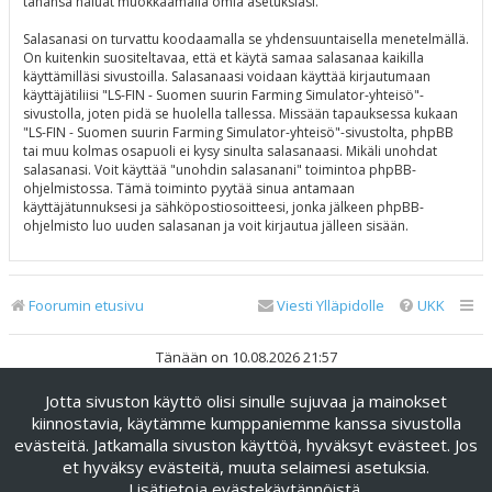
tahansa haluat muokkaamalla omia asetuksiasi.
Salasanasi on turvattu koodaamalla se yhdensuuntaisella menetelmällä.
On kuitenkin suositeltavaa, että et käytä samaa salasanaa kaikilla
käyttämilläsi sivustoilla. Salasanaasi voidaan käyttää kirjautumaan
käyttäjätiliisi "LS-FIN - Suomen suurin Farming Simulator-yhteisö"-
sivustolla, joten pidä se huolella tallessa. Missään tapauksessa kukaan
"LS-FIN - Suomen suurin Farming Simulator-yhteisö"-sivustolta, phpBB
tai muu kolmas osapuoli ei kysy sinulta salasanaasi. Mikäli unohdat
salasanasi. Voit käyttää "unohdin salasanani" toimintoa phpBB-
ohjelmistossa. Tämä toiminto pyytää sinua antamaan
käyttäjätunnuksesi ja sähköpostiosoitteesi, jonka jälkeen phpBB-
ohjelmisto luo uuden salasanan ja voit kirjautua jälleen sisään.
Foorumin etusivu
Viesti Ylläpidolle
UKK
Tänään on 10.08.2026 21:57
Jotta sivuston käyttö olisi sinulle sujuvaa ja mainokset
Keskustelufoorumin ohjelmisto
phpBB
® Forum Software ©
phpBB Limited
kiinnostavia, käytämme kumppaniemme kanssa sivustolla
evästeitä. Jatkamalla sivuston käyttöä, hyväksyt evästeet. Jos
Käännös: phpBB Suomi (lurttinen, harritapio, Pettis)
et hyväksy evästeitä, muuta selaimesi asetuksia.
phpBB Metro Theme by
PixelGoose Studio
Lisätietoja evästekäytännöistä
.