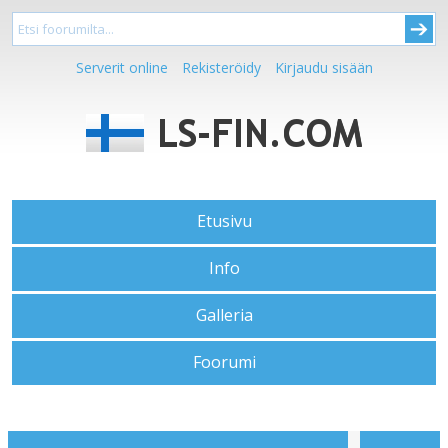
Serverit online
Rekisteröidy
Kirjaudu sisään
Etusivu
Info
Galleria
Foorumi