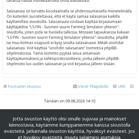
tahansa haluat muokkaamalla omia asetuksiasi.
Salasanasi on turvattu koodaamalla se yhdensuuntaisella menetelmällä.
On kuitenkin suositeltavaa, että et käytä samaa salasanaa kaikilla
käyttämilläsi sivustoilla. Salasanaasi voidaan käyttää kirjautumaan
käyttäjätiliisi "LS-FIN - Suomen suurin Farming Simulator-yhteisö"-
sivustolla, joten pidä se huolella tallessa. Missään tapauksessa kukaan
"LS-FIN - Suomen suurin Farming Simulator-yhteisö"-sivustolta, phpBB
tai muu kolmas osapuoli ei kysy sinulta salasanaasi. Mikäli unohdat
salasanasi. Voit käyttää "unohdin salasanani" toimintoa phpBB-
ohjelmistossa. Tämä toiminto pyytää sinua antamaan
käyttäjätunnuksesi ja sähköpostiosoitteesi, jonka jälkeen phpBB-
ohjelmisto luo uuden salasanan ja voit kirjautua jälleen sisään.
Foorumin etusivu
Viesti Ylläpidolle
UKK
Tänään on 09.08.2026 14:10
Keskustelufoorumin ohjelmisto
phpBB
® Forum Software ©
Jotta sivuston käyttö olisi sinulle sujuvaa ja mainokset
phpBB Limited
kiinnostavia, käytämme kumppaniemme kanssa sivustolla
Käännös: phpBB Suomi (lurttinen, harritapio, Pettis)
evästeitä. Jatkamalla sivuston käyttöä, hyväksyt evästeet. Jos
phpBB Metro Theme by
PixelGoose Studio
et hyväksy evästeitä, muuta selaimesi asetuksia.