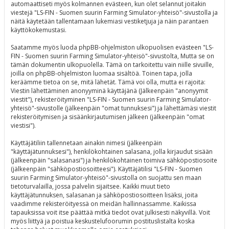
automaattiseti myös kolmannen evästeen, kun olet selannut joitakin
viestejä "LS-FIN - Suomen suurin Farming Simulator-yhteisö"-sivustolla ja
näitä käytetään tallentamaan lukemiasi vestiketjuja ja näin parantaen
käyttökokemustasi.
Saatamme myös luoda phpBB-ohjelmiston ulkopuolisen evästeen "LS-
FIN - Suomen suurin Farming Simulator-yhteisö"-sivustolta, Mutta se on
tämän dokumentin ulkopuolella. Tämä on tarkoitettu vain niille sivuille,
joilla on phpBB-ohjelmiston luomaa sisältöä. Toinen tapa, jolla
keräämme tietoa on se, mitä lähetät. Tämä voi olla, mutta ei rajoita:
Viestin lähettäminen anonyyminä käyttäjänä (Jälkeenpäin "anonyymit
viestit"), rekisteröityminen "LS-FIN - Suomen suurin Farming Simulator-
yhteisö"-sivustolle (jälkeenpäin "omat tunnuksesi") ja lähettämäsi viestit
rekisteröitymisen ja sisäänkirjautumisen jälkeen (jälkeenpäin "omat
viestisi").
Käyttäjätiliin tallennetaan ainakin nimesi (jälkeenpäin
"käyttäjätunnuksesi"), henkilökohtainen salasana, jolla kirjaudut sisään
(jälkeenpäin "salasanasi") ja henkilökohtainen toimiva sähköpostiosoite
(jälkeenpäin "sähköpostiosoitteesi"). Käyttäjätilisi "LS-FIN - Suomen
suurin Farming Simulator-yhteisö"-sivustolla on suojattu sen maan
tietoturvalailla, jossa palvelin sijaitsee. Kaikki muut tieto
käyttäjätunnuksen, salasanan ja sähköpostiosoitteen lisäksi, joita
vaadimme rekisteröityessä on meidän hallinnassamme. Kaikissa
tapauksissa voit itse päättää mitkä tiedot ovat julkisesti näkyvillä. Voit
myös liittyä ja poistua keskustelufoorumin postituslistalta koska