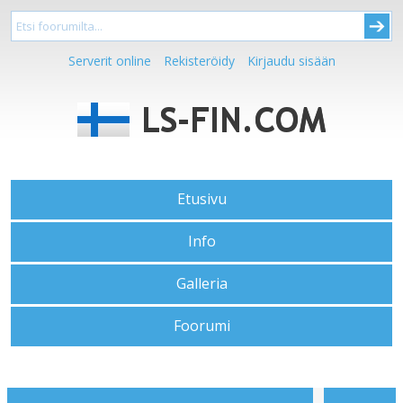
Serverit online
Rekisteröidy
Kirjaudu sisään
Etusivu
Info
Galleria
Foorumi