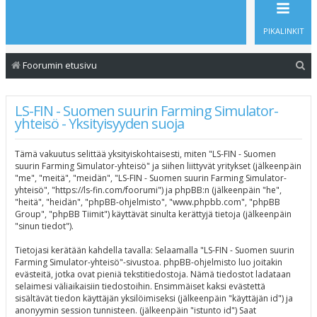
PIKALINKIT
E
Foorumin etusivu
t
s
LS-FIN - Suomen suurin Farming Simulator-
yhteisö - Yksityisyyden suoja
i
Tämä vakuutus selittää yksityiskohtaisesti, miten "LS-FIN - Suomen
suurin Farming Simulator-yhteisö" ja siihen liittyvät yritykset (jälkeenpäin
"me", "meitä", "meidän", "LS-FIN - Suomen suurin Farming Simulator-
yhteisö", "https://ls-fin.com/foorumi") ja phpBB:n (jälkeenpäin "he",
"heitä", "heidän", "phpBB-ohjelmisto", "www.phpbb.com", "phpBB
Group", "phpBB Tiimit") käyttävät sinulta kerättyjä tietoja (jälkeenpäin
"sinun tiedot").
Tietojasi kerätään kahdella tavalla: Selaamalla "LS-FIN - Suomen suurin
Farming Simulator-yhteisö"-sivustoa. phpBB-ohjelmisto luo joitakin
evästeitä, jotka ovat pieniä tekstitiedostoja. Nämä tiedostot ladataan
selaimesi väliaikaisiin tiedostoihin. Ensimmäiset kaksi evästettä
sisältävät tiedon käyttäjän yksilöimiseksi (jälkeenpäin "käyttäjän id") ja
anonyymin session tunnisteen. (jälkeenpäin "istunto id") Saat