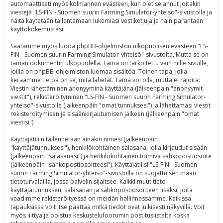
automaattiseti myös kolmannen evästeen, kun olet selannut joitakin
viestejä "LS-FIN - Suomen suurin Farming Simulator-yhteisö"-sivustolla ja
näitä käytetään tallentamaan lukemiasi vestiketjuja ja näin parantaen
käyttökokemustasi.
Saatamme myös luoda phpBB-ohjelmiston ulkopuolisen evästeen "LS-
FIN - Suomen suurin Farming Simulator-yhteisö"-sivustolta, Mutta se on
tämän dokumentin ulkopuolella. Tämä on tarkoitettu vain niille sivuille,
joilla on phpBB-ohjelmiston luomaa sisältöä. Toinen tapa, jolla
keräämme tietoa on se, mitä lähetät. Tämä voi olla, mutta ei rajoita:
Viestin lähettäminen anonyyminä käyttäjänä (Jälkeenpäin "anonyymit
viestit"), rekisteröityminen "LS-FIN - Suomen suurin Farming Simulator-
yhteisö"-sivustolle (jälkeenpäin "omat tunnuksesi") ja lähettämäsi viestit
rekisteröitymisen ja sisäänkirjautumisen jälkeen (jälkeenpäin "omat
viestisi").
Käyttäjätiliin tallennetaan ainakin nimesi (jälkeenpäin
"käyttäjätunnuksesi"), henkilökohtainen salasana, jolla kirjaudut sisään
(jälkeenpäin "salasanasi") ja henkilökohtainen toimiva sähköpostiosoite
(jälkeenpäin "sähköpostiosoitteesi"). Käyttäjätilisi "LS-FIN - Suomen
suurin Farming Simulator-yhteisö"-sivustolla on suojattu sen maan
tietoturvalailla, jossa palvelin sijaitsee. Kaikki muut tieto
käyttäjätunnuksen, salasanan ja sähköpostiosoitteen lisäksi, joita
vaadimme rekisteröityessä on meidän hallinnassamme. Kaikissa
tapauksissa voit itse päättää mitkä tiedot ovat julkisesti näkyvillä. Voit
myös liittyä ja poistua keskustelufoorumin postituslistalta koska