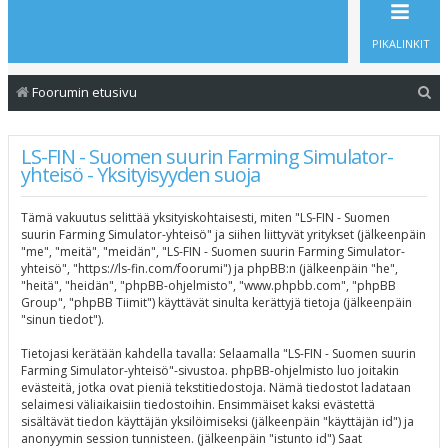
PIKALINKIT
E
Foorumin etusivu
t
s
LS-FIN - Suomen suurin Farming Simulator-
yhteisö - Yksityisyyden suoja
i
Tämä vakuutus selittää yksityiskohtaisesti, miten "LS-FIN - Suomen
suurin Farming Simulator-yhteisö" ja siihen liittyvät yritykset (jälkeenpäin
"me", "meitä", "meidän", "LS-FIN - Suomen suurin Farming Simulator-
yhteisö", "https://ls-fin.com/foorumi") ja phpBB:n (jälkeenpäin "he",
"heitä", "heidän", "phpBB-ohjelmisto", "www.phpbb.com", "phpBB
Group", "phpBB Tiimit") käyttävät sinulta kerättyjä tietoja (jälkeenpäin
"sinun tiedot").
Tietojasi kerätään kahdella tavalla: Selaamalla "LS-FIN - Suomen suurin
Farming Simulator-yhteisö"-sivustoa. phpBB-ohjelmisto luo joitakin
evästeitä, jotka ovat pieniä tekstitiedostoja. Nämä tiedostot ladataan
selaimesi väliaikaisiin tiedostoihin. Ensimmäiset kaksi evästettä
sisältävät tiedon käyttäjän yksilöimiseksi (jälkeenpäin "käyttäjän id") ja
anonyymin session tunnisteen. (jälkeenpäin "istunto id") Saat