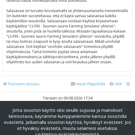
tahansa haluat muokkaamalla omia asetuksiasi.
Salasanasi on turvattu koodaamalla se yhdensuuntaisella menetelmällä.
On kuitenkin suositeltavaa, että et käytä samaa salasanaa kaikilla
käyttämilläsi sivustoilla. Salasanaasi voidaan käyttää kirjautumaan
käyttäjätiliisi "LS-FIN - Suomen suurin Farming Simulator-yhteisö"-
sivustolla, joten pidä se huolella tallessa. Missään tapauksessa kukaan
"LS-FIN - Suomen suurin Farming Simulator-yhteisö"-sivustolta, phpBB
tai muu kolmas osapuoli ei kysy sinulta salasanaasi. Mikäli unohdat
salasanasi. Voit käyttää "unohdin salasanani" toimintoa phpBB-
ohjelmistossa. Tämä toiminto pyytää sinua antamaan
käyttäjätunnuksesi ja sähköpostiosoitteesi, jonka jälkeen phpBB-
ohjelmisto luo uuden salasanan ja voit kirjautua jälleen sisään.
Foorumin etusivu
Viesti Ylläpidolle
UKK
Tänään on 09.08.2026 17:34
Jotta sivuston käyttö olisi sinulle sujuvaa ja mainokset
Keskustelufoorumin ohjelmisto
phpBB
® Forum Software ©
phpBB Limited
kiinnostavia, käytämme kumppaniemme kanssa sivustolla
evästeitä. Jatkamalla sivuston käyttöä, hyväksyt evästeet. Jos
Käännös: phpBB Suomi (lurttinen, harritapio, Pettis)
et hyväksy evästeitä, muuta selaimesi asetuksia.
phpBB Metro Theme by
PixelGoose Studio
Lisätietoja evästekäytännöistä
.