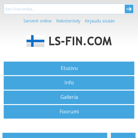
Serverit online
Rekisteröidy
Kirjaudu sisään
Etusivu
Info
Galleria
Foorumi